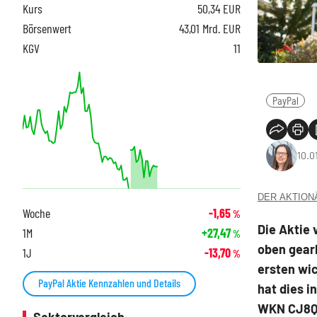
Kurs
50,34
EUR
Börsenwert
43,01 Mrd. EUR
KGV
11
PayPal
10.0
DER AKTIONÄR
Woche
-1,65
%
Die Aktie
1M
+27,47
%
oben gear
1J
-13,70
%
ersten wi
PayPal Aktie Kennzahlen und Details
hat dies 
WKN CJ8QW