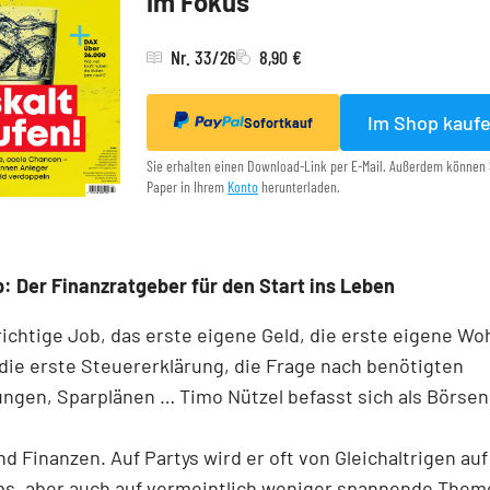
im Fokus
Nr. 33/26
8,90 €
Im Shop kauf
Sofortkauf
Sie erhalten einen Download-Link per E-Mail. Außerdem können 
Paper in Ihrem
Konto
herunterladen.
: Der Finanzratgeber für den Start ins Leben
richtige Job, das erste eigene Geld, die erste eigene W
die erste Steuererklärung, die Frage nach benötigten
ngen, Sparplänen … Timo Nützel befasst sich als Börse
nd Finanzen. Auf Partys wird er oft von Gleichaltrigen au
ps, aber auch auf vermeintlich weniger spannende Them