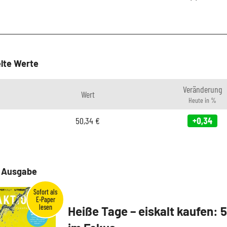
lte Werte
Veränderung
Wert
Heute in %
50,34
€
+0,34
e Ausgabe
Heiße Tage – eiskalt kaufen: 