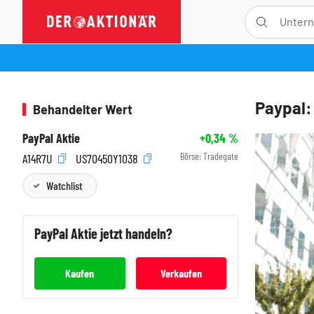
Paypal:
Behandelter Wert
PayPal Aktie
+0,34
%
Börse:
Tradegate
A14R7U
US70450Y1038
Watchlist
PayPal
Aktie jetzt handeln?
Kaufen
Verkaufen