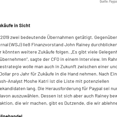
Quelle: Paypa
käufe in Sicht
t 2019 zwei bedeutende Übernahmen getätigt. Gegenüber
rnal (WSJ) ließ Finanzvorstand John Rainey durchblicke
 könnten weitere Zukäufe folgen. „Es gibt viele Gelegen
 übernehmen“, sagte der CFO in einem Interview. Im Ra
trategie wolle man auch in Zukunft zwischen einer und
 Dollar pro Jahr für Zukäufe in die Hand nehmen. Nach E
h-Analyst Moshe Katri ist die Liste mit potenziellen
andidaten lang. Die Herausforderung für Paypal sei nun
davon auszuwählen. Dessen ist sich aber auch Rainey be
aktion, die wir machen, gibt es Dutzende, die wir ablehn
nlinehandel