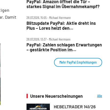
PayPal: Amazon öffnet die Tür –
starkes Signal im Übernahmekampf?
tigen
ar. Damit
28.07.2026, 15:55 ‧ Michael Herrmann
Blitzupdate PayPal: Aktie dreht ins
Plus – Lores heizt den
Übernahmepoker an
28.07.2026, 13:37 ‧ Michael Herrmann
PayPal: Zahlen schlagen Erwartungen
– gestärkte Position im
Übernahme‑Poker?
Mehr PayPal Empfehlungen
Unsere Neuerscheinungen
Alle
Neuerscheinungen
HEBELTRADER 141/26