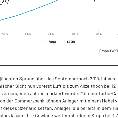
Mär '19
Mai '19
Jul '19
Sep '19
Nov '19
Paypal
GD 200
Paypal
(WKN
jüngsten Sprung über das Septemberhoch 2019, ist aus
ischer Sicht nun vorerst Luft bis zum Allzeithoch bei 121,
i vergangenen Jahres markiert wurde. Mit dem Turbo-Ca
on der Commerzbank können Anleger mit einem Hebel v
f dieses Szenario setzen. Anleger, die bereits in dem Tu
 sind, lassen ihre Gewinne weiter mit einem Stopp bei 1,