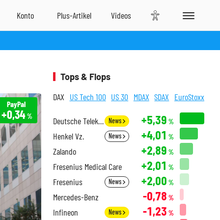
Tops & Flops
DAX
US Tech 100
US 30
MDAX
SDAX
EuroStoxx
PayPal
+0,34
%
+5,39
Deutsche Telekom
News
%
+4,01
Henkel Vz.
News
%
+2,89
Zalando
%
+2,01
Fresenius Medical Care
%
+2,00
Fresenius
News
%
-0,78
Mercedes-Benz
%
-1,23
Infineon
News
%