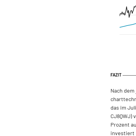
Nach dem 
charttechn
das im Jul
CJ8QWJ) v
Prozent au
investiert