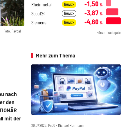
-1,50
Rheinmetall
News
%
-3,87
Scout24
News
%
-4,60
Siemens
News
%
Foto: Paypal
Börse: Tradegate
Mehr zum Thema
eu nach
er den
KTIONÄR
l mit der
29.07.2026, 14:00 ‧ Michael Herrmann