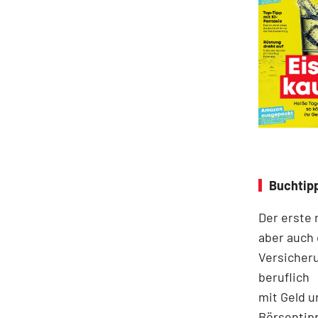
Buchtipp
Der erste 
aber auch 
Versicheru
beruflich
mit Geld u
Börsentip