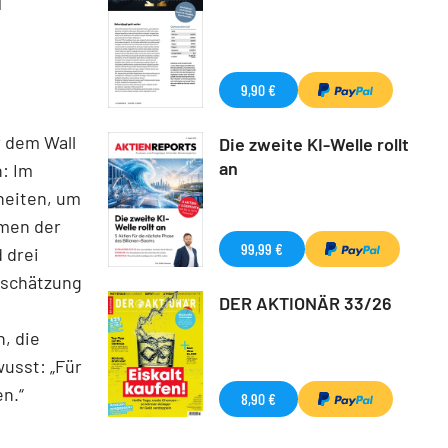
l
9,90 €
 dem Wall
Die zweite KI-Welle rollt
an
n: Im
heiten, um
hmen der
99,99 €
 drei
inschätzung
DER AKTIONÄR 33/26
, die
wusst: „Für
en.“
8,90 €