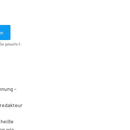
en
Sie gekaufte E-
ohnung –
nredakteur
f heiße
en wie