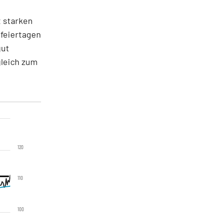
 starken
feiertagen
gut
gleich zum
120
110
100