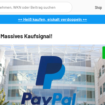
++ Heiß kaufen, eiskalt verdoppeln ++
 Massives Kaufsignal!