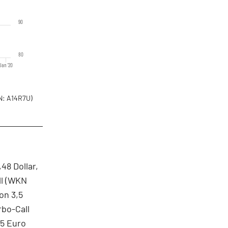
90
80
Jan '20
: A14R7U)
48 Dollar,
ll (WKN
on 3,5
rbo-Call
75 Euro