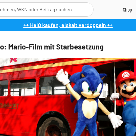
++ Heiß kaufen, eiskalt verdoppeln ++
o: Mario-Film mit Starbesetzung