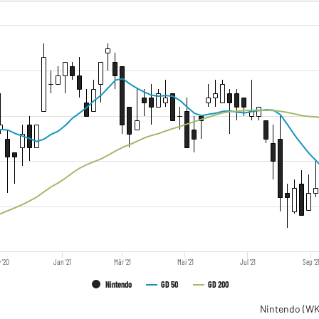
 '20
Jan '21
Mär '21
Mai '21
Jul '21
Sep '2
Nintendo
GD 50
GD 200
Nintendo
(WK