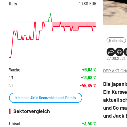
Kurs
10,80
EUR
Nintendo
27.09.2021,
Woche
+6,93
%
DER AKTIONÄR
1M
+13,68
%
Die japani
1J
-45,84
%
Ein Kursv
Nintendo Aktie Kennzahlen und Details
aktuell s
und Co mas
Sektorvergleich
und Jack B
Ubisoft
+3,40
%