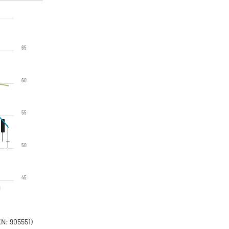
65
60
55
50
45
1
N: 905551)