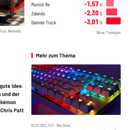
-1,57
Munich Re
%
-2,30
Zalando
%
-3,01
Daimler Truck
%
Foto: Nintendo
Börse: Tradegate
Mehr zum Thema
gute Idee.
h und der
Pokémon
 Chris Patt
03.07.2023, 11:17 ‧ Max Gross