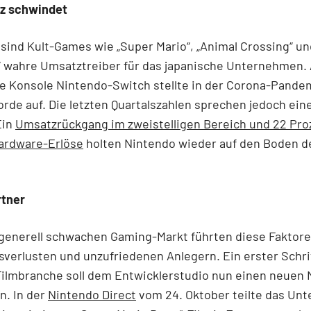
z schwindet
 sind Kult-Games wie „Super Mario“, „Animal Crossing“ un
 wahre Umsatztreiber für das japanische Unternehmen. 
e Konsole Nintendo-Switch stellte in der Corona-Pande
rde auf. Die letzten Quartalszahlen sprechen jedoch ein
Ein
Umsatzrückgang im zweistelligen Bereich und 22 Pro
ardware-Erlöse
holten Nintendo wieder auf den Boden de
rtner
 generell schwachen Gaming-Markt führten diese Faktore
verlusten und unzufriedenen Anlegern. Ein erster Schrit
ilmbranche soll dem Entwicklerstudio nun einen neuen 
n. In der
Nintendo Direct
vom 24. Oktober teilte das Un