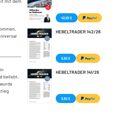
eit mit dem
49,99 €
 kommen.
HEBELTRADER 142/26
niversal
9,90 €
in
HEBELTRADER 141/26
d beliebt,
 wurde
stieg
9,90 €