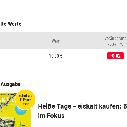
lte Werte
Veränderung
Wert
Heute in %
10,80
€
-0,92
e Ausgabe
Heiße Tage – eiskalt kaufen: 
im Fokus