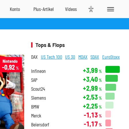
Tops & Flops
DAX
US Tech 100
US 30
MDAX
SDAX
EuroStoxx
Nintendo
-0,92
%
+3,99
Infineon
%
+3,40
SAP
%
+2,99
Scout24
%
+2,53
Siemens
%
+2,25
BMW
%
-1,13
Merck
%
-1,17
Beiersdorf
%