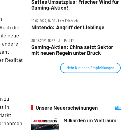
Sattes Umsatzplus: Frischer Wind für
Gaming‑Aktien!
d
10.02.2022, 16:00 ‧ Lars Friedrich
Auch die
Nintendo: Angriff der Lieblinge
mie neue
30.08.2021, 16:32 ‧ Jan Paul Fóri
e andere
Gaming‑Aktien: China setzt Sektor
zent
mit neuen Regeln unter Druck
r Realität
Mehr Nintendo Empfehlungen
n zu
t in
Unsere Neuerscheinungen
Alle
Neuerscheinungen
Markt
Milliarden im Weltraum
ternehmen