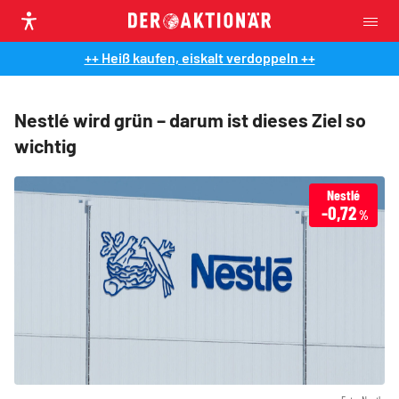
++ Heiß kaufen, eiskalt verdoppeln ++
Nestlé wird grün – darum ist dieses Ziel so
wichtig
Nestlé
-0,72
%