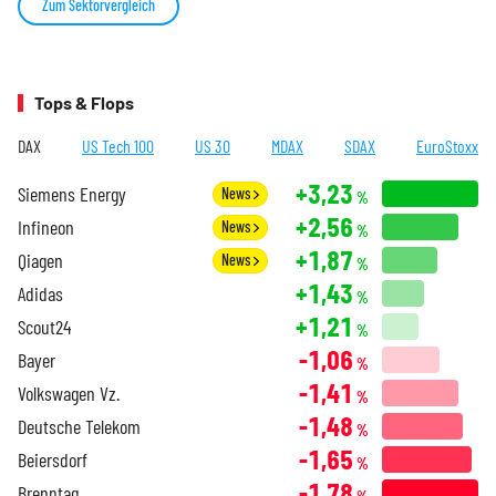
Zum Sektorvergleich
Tops & Flops
DAX
US Tech 100
US 30
MDAX
SDAX
EuroStoxx
+3,23
Siemens Energy
News
%
+2,56
Infineon
News
%
+1,87
Qiagen
News
%
+1,43
Adidas
%
+1,21
Scout24
%
-1,06
Bayer
%
-1,41
Volkswagen Vz.
%
-1,48
Deutsche Telekom
%
-1,65
Beiersdorf
%
-1,78
Brenntag