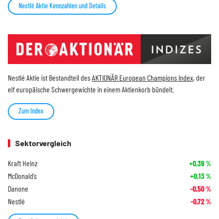
Nestlé Aktie Kennzahlen und Details
Nestlé Aktie ist Bestandteil des
AKTIONÄR European Champions Index
, der
elf europäische Schwergewichte in einem Aktienkorb bündelt.
Zum Index
Sektorvergleich
Kraft Heinz
+0,39
%
McDonald’s
+0,13
%
Danone
-0,50
%
Nestlé
-0,72
%