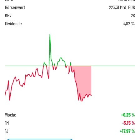
Börsenwert
223,31 Mrd. EUR
KGV
28
Dividende
3,82 %
Woche
+0,25
%
1M
-5,15
%
1J
+17,97
%