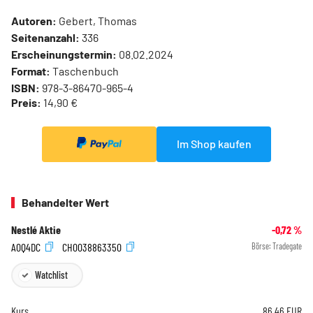
Autoren:
Gebert, Thomas
Seitenanzahl:
336
Erscheinungstermin:
08.02.2024
Format:
Taschenbuch
ISBN:
978-3-86470-965-4
Preis:
14,90 €
Im Shop kaufen
Behandelter Wert
Nestlé Aktie
-0,72
%
A0Q4DC
CH0038863350
Börse:
Tradegate
Watchlist
Kurs
86,46
EUR