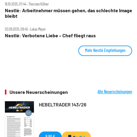
16.10.2025, 07:44 ‧ Thorsten Küfner
Nestlé: Arbeitnehmer müssen gehen, das schlechte Image
bleibt
02.09.2025, 08:45 ‧ Lukas Meyer
Nestlé: Verbotene Liebe – Chef fliegt raus
Mehr Nestlé Empfehlungen
Unsere Neuerscheinungen
Alle Neuerscheinungen
HEBELTRADER 143/26
9,90 €