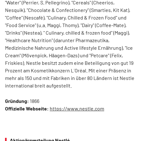
"Water" (Perrier, S. Pellegrino), "Cereals" (Cheerios,
Nesquik), "Chocolate & Confectionery" (Smarties, Kit Kat),
"Coffee" (Nescafé), "Culinary, Chilled & Frozen Food" und
"Food Service" (u.a. Maggi, Thomy), "Dairy" (Coffee-Mate),
"Drinks" (Nestea), " Culinary, chilled & frozen food" (Maggi),
"Healthcare Nutrition" (darunter Pharmazeutika,
Medizinische Nahrung und Active lifestyle Ernährung), "Ice
Cream" (Mövenpick, Häagen-Dazs) und "Petcare" (Felix,
Friskies). Nestle besitzt zudem eine Beteiligung von gut 19
Prozent am Kosmetikkonzern L´Oréal. Mit einer Präsenz in
mehr als 150 und mit Fabriken in über 80 Ländern ist Nestle
international breit aufgestellt.
Gründung:
1866
Offizielle Webseite:
https://www.nestle.com
Aktionärsverteilung Nestlé