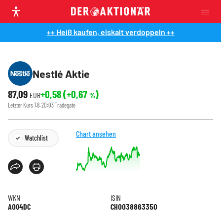
++ Heiß kaufen, eiskalt verdoppeln ++
Nestlé Aktie
87,09
+0,58
(
+0,67
)
EUR
%
Letzter Kurs
7.8. 20:03
Tradegate
Chart ansehen
Watchlist
WKN
ISIN
A0Q4DC
CH0038863350