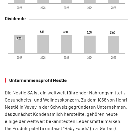
2027
2026
2025
2024
2023
Dividende
3,14
3,14
3,10
3,10
3,05
3,05
3,00
3,00
3,20
3,20
2027
2026
2025
2024
2023
Unternehmensprofil Nestlé
Die Nestlé SA ist ein weltweit führender Nahrungsmittel-,
Gesundheits- und Wellnesskonzern. Zu dem 1866 von Henri
Nestlé in Vevey in der Schweiz gegründeten Unternehmen,
das zunächst Kondensmilch herstellte, gehören heute
einige der weltweit bekanntesten Lebensmittelmarken.
Die Produktpalette umfasst "Baby Foods" (u.a. Gerber),