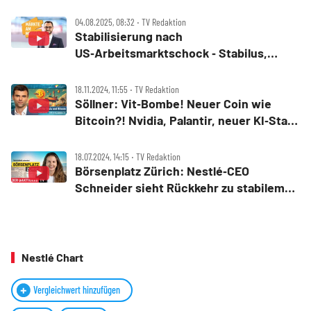
04.08.2025, 08:32 ‧ TV Redaktion
Stabilisierung nach
US‑Arbeitsmarktschock ‑ Stabilus,
Schweiz‑Zölle, Apple, Palantir, Tesla,
Berkshire Hathaway
18.11.2024, 11:55 ‧ TV Redaktion
Söllner: Vit‑Bombe! Neuer Coin wie
Bitcoin?! Nvidia, Palantir, neuer KI‑Star
Siemens Energy, Tesla, Bierhoff
18.07.2024, 14:15 ‧ TV Redaktion
Börsenplatz Zürich: Nestlé‑CEO
Schneider sieht Rückkehr zu stabilem
Wachstum
Nestlé Chart
Vergleichwert hinzufügen