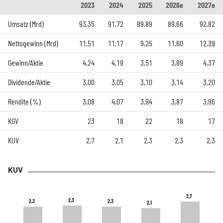
2023
2024
2025
2026e
2027e
Umsatz (Mrd)
93,35
91,72
89,89
89,66
92,82
Nettogewinn (Mrd)
11,51
11,17
9,25
11,60
12,39
Gewinn/Aktie
4,24
4,19
3,51
3,89
4,37
Dividende/Aktie
3,00
3,05
3,10
3,14
3,20
Rendite (%)
3,08
4,07
3,94
3,87
3,96
KGV
23
18
22
18
17
KUV
2,7
2,1
2,3
2,3
2,3
KUV
2,7
2,7
2,3
2,3
2,3
2,3
2,3
2,3
2,1
2,1