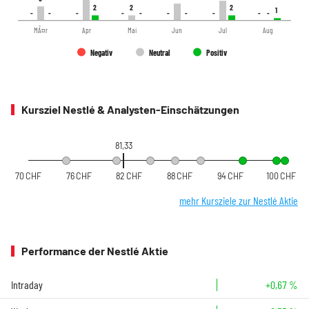
2
2
2
2
2
2
1
1
-
-
-
-
-
-
-
-
-
-
-
-
-
-
-
-
-
-
-
-
MÃ¤r
Apr
Mai
Jun
Jul
Aug
Negativ
Neutral
Positiv
Kursziel Nestlé & Analysten-Einschätzungen
81,33
70 CHF
76 CHF
82 CHF
88 CHF
94 CHF
100 CHF
mehr Kursziele zur Nestlé Aktie
Performance der Nestlé Aktie
Intraday
+0,67 %