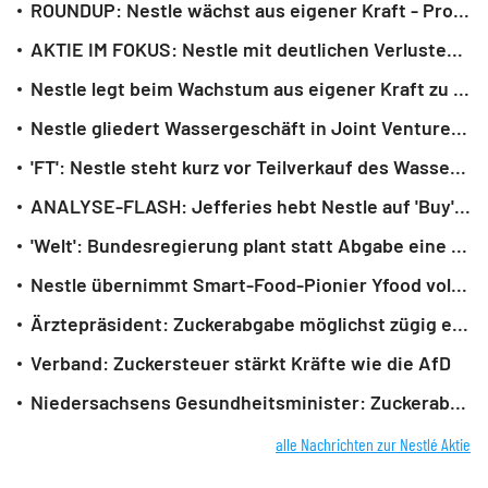
ROUNDUP: Nestle wächst aus eigener Kraft - Profitabilität unter Druck
AKTIE IM FOKUS: Nestle mit deutlichen Verlusten nach Zahlen
Nestle legt beim Wachstum aus eigener Kraft zu - Profitabilität unter Druck
Nestle gliedert Wassergeschäft in Joint Venture aus
'FT': Nestle steht kurz vor Teilverkauf des Wassergeschäfts
ANALYSE-FLASH: Jefferies hebt Nestle auf 'Buy' - Ziel erhöht auf 99 Franken
'Welt': Bundesregierung plant statt Abgabe eine Zuckersteuer
Nestle übernimmt Smart-Food-Pionier Yfood vollständig
Ärztepräsident: Zuckerabgabe möglichst zügig einführen
Verband: Zuckersteuer stärkt Kräfte wie die AfD
Niedersachsens Gesundheitsminister: Zuckerabgabe ist überfällig
alle Nachrichten zur Nestlé Aktie