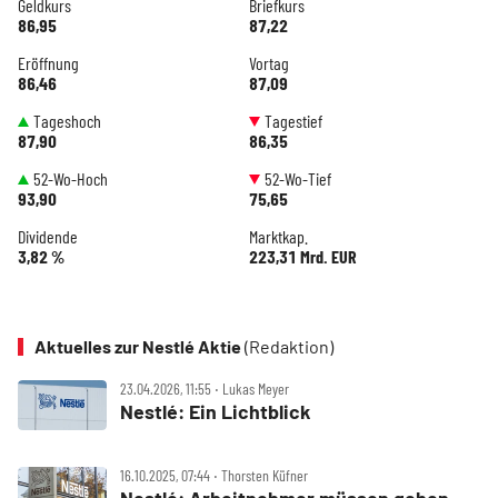
Geldkurs
Briefkurs
86,95
87,22
Eröffnung
Vortag
86,46
87,09
Tageshoch
Tagestief
87,90
86,35
52-Wo-Hoch
52-Wo-Tief
93,90
75,65
Dividende
Marktkap.
3,82 %
223,31 Mrd. EUR
Aktuelles zur Nestlé Aktie
(Redaktion)
23.04.2026, 11:55 ‧ Lukas Meyer
Nestlé: Ein Lichtblick
16.10.2025, 07:44 ‧ Thorsten Küfner