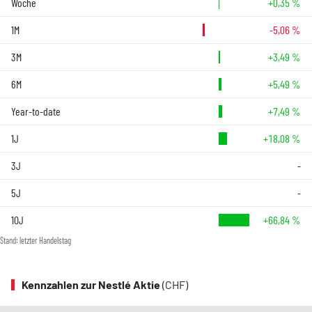
Woche
+0,35 %
1M
-5,06 %
3M
+3,49 %
6M
+5,49 %
Year-to-date
+7,49 %
1J
+18,08 %
3J
-
5J
-
10J
+66,84 %
Stand: letzter Handelstag
Kennzahlen zur Nestlé Aktie
(CHF)