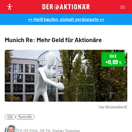
++ Heiß kaufen, eiskalt verdoppeln ++
Munich Re: Mehr Geld für Aktionäre
DAX
+0,69
%
Foto: Börsenmedien AG
DAX
MunichRe
20.03.2014, 09:25
‧
Stefan Sommer