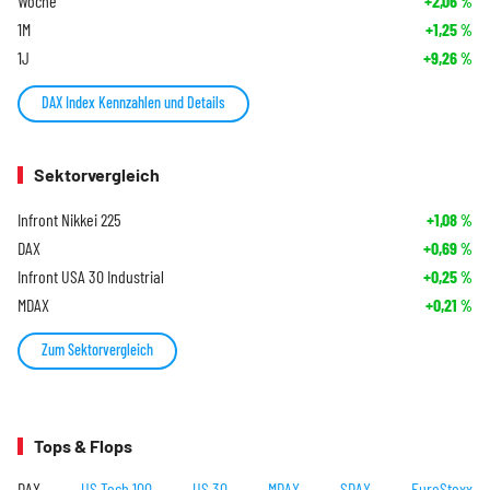
Woche
+2,06
%
1M
+1,25
%
1J
+9,26
%
DAX Index Kennzahlen und Details
Sektorvergleich
Infront Nikkei 225
+1,08
%
DAX
+0,69
%
Infront USA 30 Industrial
+0,25
%
MDAX
+0,21
%
Zum Sektorvergleich
Tops & Flops
DAX
US Tech 100
US 30
MDAX
SDAX
EuroStoxx