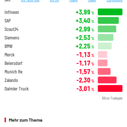
+3,99
Infineon
%
+3,40
SAP
%
+2,99
Scout24
%
+2,53
Siemens
%
+2,25
BMW
%
-1,13
Merck
%
-1,17
Beiersdorf
%
-1,57
Munich Re
%
-2,30
Zalando
%
-3,01
Daimler Truck
%
Börse: Tradegate
Mehr zum Thema