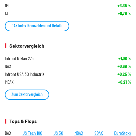
1M
+3,35
%
1J
+8,79
%
DAX Index Kennzahlen und Details
Sektorvergleich
Infront Nikkei 225
+1,08
%
DAX
+0,69
%
Infront USA 30 Industrial
+0,25
%
MDAX
+0,21
%
Zum Sektorvergleich
Tops & Flops
DAX
US Tech 100
US 30
MDAX
SDAX
EuroStoxx