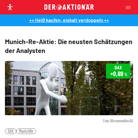
++ Heiß kaufen, eiskalt verdoppeln ++
Munich-Re-Aktie: Die neusten Schätzungen
der Analysten
DAX
+0,69
%
Foto: Börsenmedien AG
DAX
MunichRe