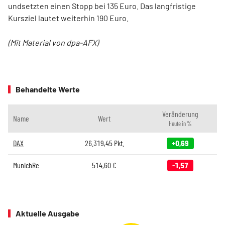
undsetzten einen Stopp bei 135 Euro. Das langfristige
Kursziel lautet weiterhin 190 Euro.
(Mit Material von dpa-AFX)
Behandelte Werte
Veränderung
Name
Wert
Heute in %
DAX
26.319,45
Pkt.
+0,69
MunichRe
514,60
€
-1,57
Aktuelle Ausgabe