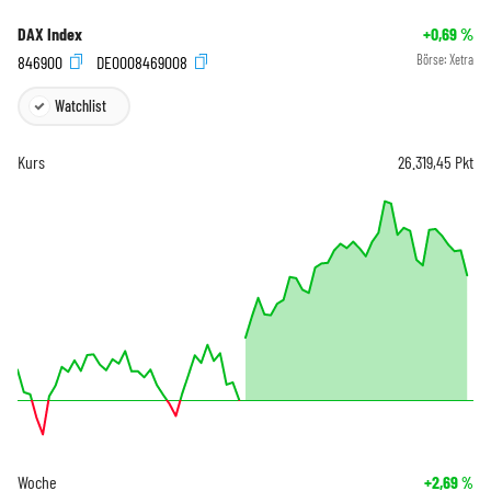
DAX Index
+0,69
%
846900
DE0008469008
Börse:
Xetra
Watchlist
Kurs
26.319,45
Pkt
Woche
+2,69
%