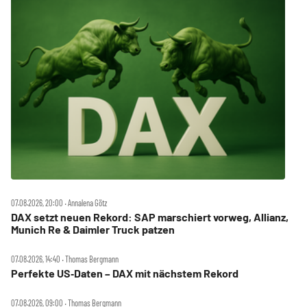
07.08.2026, 20:00 ‧ Annalena Götz
DAX setzt neuen Rekord: SAP marschiert vorweg, Allianz,
Munich Re & Daimler Truck patzen
07.08.2026, 14:40 ‧ Thomas Bergmann
Perfekte US‑Daten – DAX mit nächstem Rekord
07.08.2026, 09:00 ‧ Thomas Bergmann