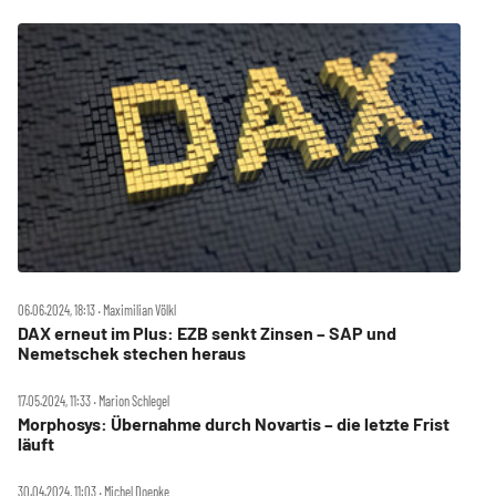
06.06.2024, 18:13 ‧ Maximilian Völkl
DAX erneut im Plus: EZB senkt Zinsen – SAP und
Nemetschek stechen heraus
17.05.2024, 11:33 ‧ Marion Schlegel
Morphosys: Übernahme durch Novartis – die letzte Frist
läuft
30.04.2024, 11:03 ‧ Michel Doepke