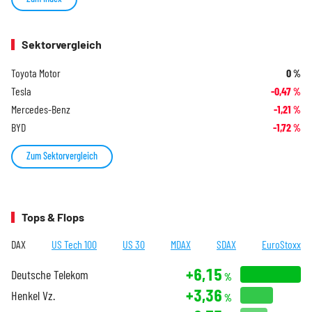
Sektorvergleich
Toyota Motor
0
%
Tesla
-0,47
%
Mercedes-Benz
-1,21
%
BYD
-1,72
%
Zum Sektorvergleich
Tops & Flops
DAX
US Tech 100
US 30
MDAX
SDAX
EuroStoxx
+6,15
Deutsche Telekom
%
+3,36
Henkel Vz.
%