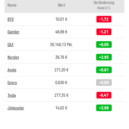
Veränderung
Name
Wert
Heute in %
BYD
10,01
€
-1,72
Daimler
46,99
€
-1,21
DAX
26.140,13
Pkt.
+0,05
Nordex
39,76
€
+2,95
Apple
271,20
€
+0,61
Gopro
0,630
€
+0,00
Tesla
277,35
€
-0,47
Jinkosolar
14,02
€
+3,96