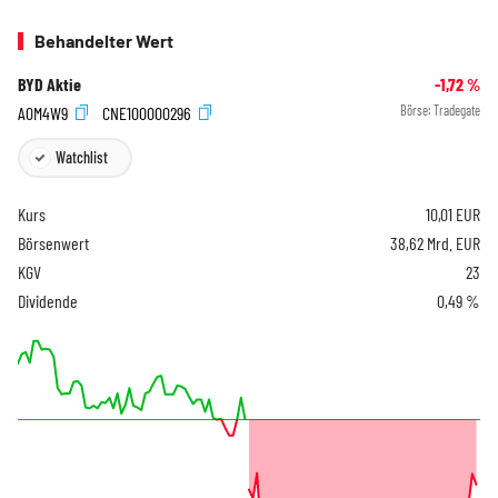
Behandelter Wert
BYD Aktie
-1,72
%
A0M4W9
CNE100000296
Börse:
Tradegate
Watchlist
Kurs
10,01
EUR
Börsenwert
38,62 Mrd. EUR
KGV
23
Dividende
0,49 %