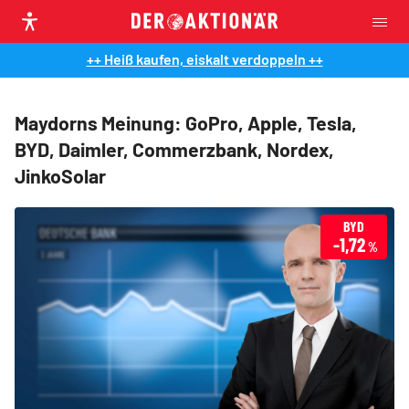
++ Heiß kaufen, eiskalt verdoppeln ++
Maydorns Meinung: GoPro, Apple, Tesla,
BYD, Daimler, Commerzbank, Nordex,
JinkoSolar
BYD
-1,72
%