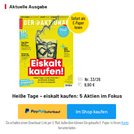
Aktuelle Ausgabe
Nr. 33/26
8,90 €
Heiße Tage – eiskalt kaufen: 5 Aktien im Fokus
Im Shop kaufen
Sofortkauf
Sie erhalten einen Download-Link per E-Mail. Außerdem können Sie gekaufte E-Paper in Ihrem
Konto
herunterladen.