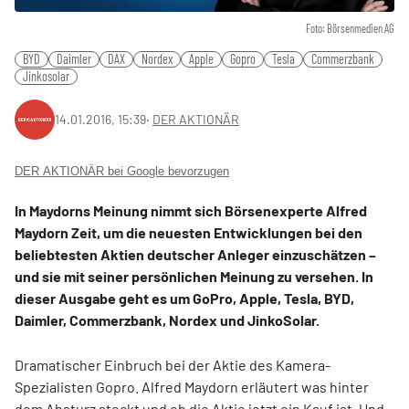
Foto: Börsenmedien AG
BYD
Daimler
DAX
Nordex
Apple
Gopro
Tesla
Commerzbank
Jinkosolar
14.01.2016, 15:39
‧
DER AKTIONÄR
DER AKTIONÄR bei Google bevorzugen
In Maydorns Meinung nimmt sich Börsenexperte Alfred
Maydorn Zeit, um die neuesten Entwicklungen bei den
beliebtesten Aktien deutscher Anleger einzuschätzen –
und sie mit seiner persönlichen Meinung zu versehen. In
dieser Ausgabe geht es um GoPro, Apple, Tesla, BYD,
Daimler, Commerzbank, Nordex und JinkoSolar.
Dramatischer Einbruch bei der Aktie des Kamera-
Spezialisten Gopro. Alfred Maydorn erläutert was hinter
dem Absturz steckt und ob die Aktie jetzt ein Kauf ist. Und