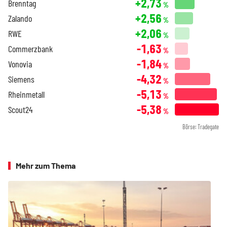
+2,73
Brenntag
%
+2,56
Zalando
%
+2,06
RWE
%
-1,63
Commerzbank
%
-1,84
Vonovia
%
-4,32
Siemens
%
-5,13
Rheinmetall
%
-5,38
Scout24
%
Börse: Tradegate
Mehr zum Thema