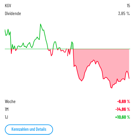
KGV
15
Dividende
3,85 %
Woche
-6,69
%
1M
-14,86
%
1J
+10,60
%
Kennzahlen und Details