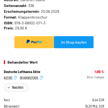
Seitenanzahl:
336
Erscheinungstermin:
25.06.2026
Format:
Klappenbroschur
ISBN:
978-3-68932-071-3
Preis:
29,90 €
Im Shop kaufen
Behandelter Wert
Deutsche Lufthansa Aktie
-1,80
%
823212
DE0008232125
Börse:
Tradegate
Watchlist
Kurs
8,44
EUR
Börsenwert
10,30 Mrd. EUR