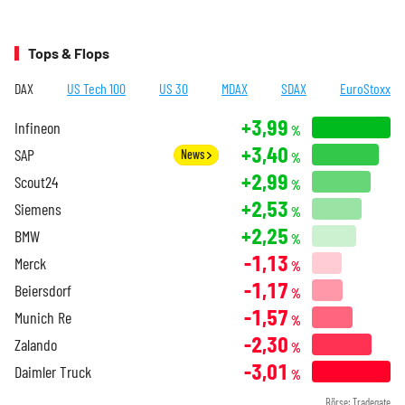
Tops & Flops
DAX
US Tech 100
US 30
MDAX
SDAX
EuroStoxx
+3,99
Infineon
%
+3,40
SAP
News
%
+2,99
Scout24
%
+2,53
Siemens
%
+2,25
BMW
%
-1,13
Merck
%
-1,17
Beiersdorf
%
-1,57
Munich Re
%
-2,30
Zalando
%
-3,01
Daimler Truck
%
Börse: Tradegate