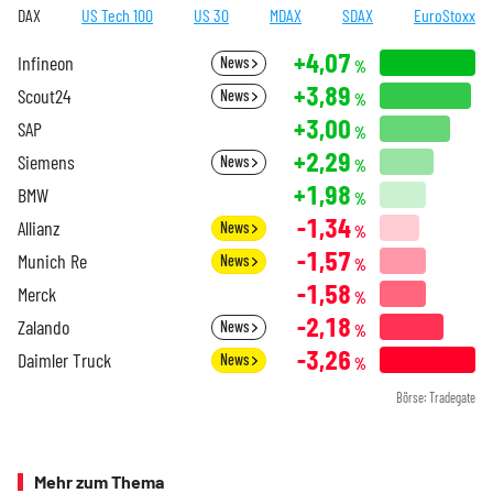
DAX
US Tech 100
US 30
MDAX
SDAX
EuroStoxx
+4,07
Infineon
News
%
+3,89
Scout24
News
%
+3,00
SAP
%
+2,29
Siemens
News
%
+1,98
BMW
%
-1,34
Allianz
News
%
-1,57
Munich Re
News
%
-1,58
Merck
%
-2,18
Zalando
News
%
-3,26
Daimler Truck
News
%
Börse: Tradegate
Mehr zum Thema