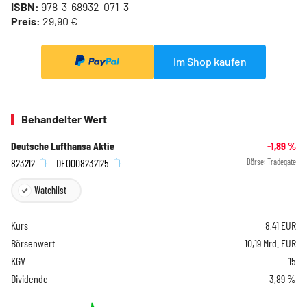
ISBN:
978-3-68932-071-3
Preis:
29,90 €
Im Shop kaufen
Behandelter Wert
Deutsche Lufthansa Aktie
-1,89
%
823212
DE0008232125
Börse:
Tradegate
Watchlist
Kurs
8,41
EUR
Börsenwert
10,19 Mrd. EUR
KGV
15
Dividende
3,89 %