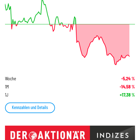
Woche
-5,24
%
1M
-14,58
%
1J
+17,38
%
Kennzahlen und Details