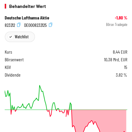
Behandelter Wert
Deutsche Lufthansa Aktie
-1,80
%
823212
DE0008232125
Börse:
Tradegate
Watchlist
Kurs
8,44
EUR
Börsenwert
10,38 Mrd. EUR
KGV
15
Dividende
3,82 %