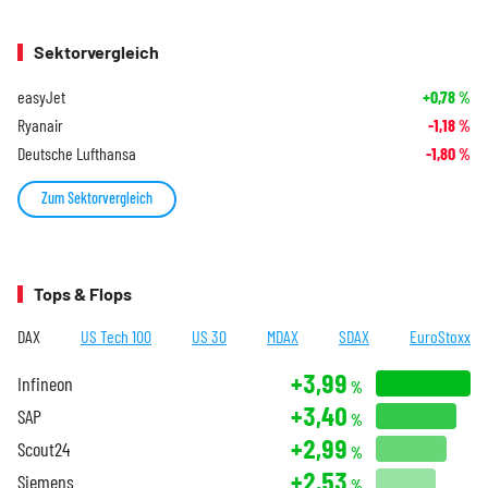
Sektorvergleich
easyJet
+0,78
%
Ryanair
-1,18
%
Deutsche Lufthansa
-1,80
%
Zum Sektorvergleich
Tops & Flops
DAX
US Tech 100
US 30
MDAX
SDAX
EuroStoxx
+3,99
Infineon
%
+3,40
SAP
%
+2,99
Scout24
%
+2,53
Siemens
%