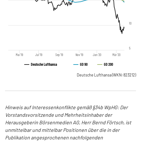
10
5
Mai '19
Jul '19
Sep '19
Nov '19
Jan '20
Mär '20
Deutsche Lufthansa
GD 90
GD 200
Deutsche Lufthansa
(WKN: 823212)
Hinweis auf Interessenkonflikte gemäß §34b WpHG: Der
Vorstandsvorsitzende und Mehrheitsinhaber der
Herausgeberin Börsenmedien AG, Herr Bernd Förtsch, ist
unmittelbar und mittelbar Positionen über die in der
Publikation angesprochenen nachfolgenden