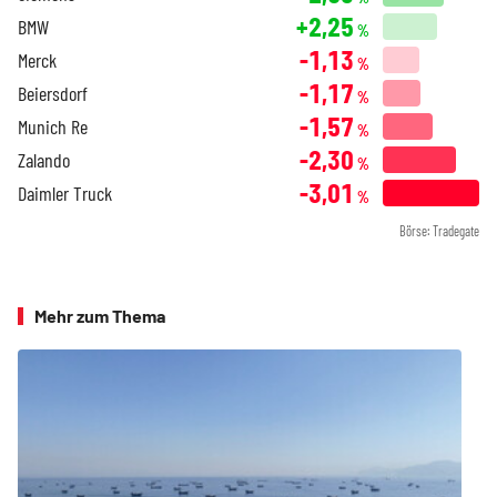
+2,25
BMW
%
-1,13
Merck
%
-1,17
Beiersdorf
%
-1,57
Munich Re
%
-2,30
Zalando
%
-3,01
Daimler Truck
%
Börse: Tradegate
Mehr zum Thema