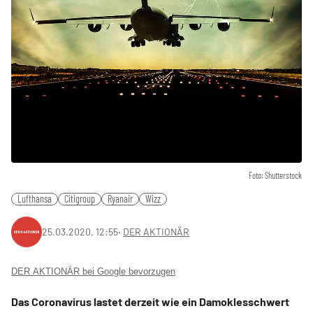
Foto: Shutterstock
Lufthansa
Citigroup
Ryanair
Wizz
25.03.2020, 12:55
‧
DER AKTIONÄR
DER AKTIONÄR bei Google bevorzugen
Das Coronavirus lastet derzeit wie ein Damoklesschwert