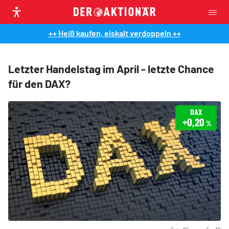
++ Heiß kaufen, eiskalt verdoppeln ++
Letzter Handelstag im April - letzte Chance
für den DAX?
DAX
+0,20
%