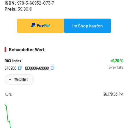
ISBN:
978-3-68932-073-7
Preis:
39,90 €
Im Shop kaufen
Behandelter Wert
DAX Index
+0,20
%
846900
DE0008469008
Börse:
Xetra
Watchlist
Kurs
26.178,63
Pkt