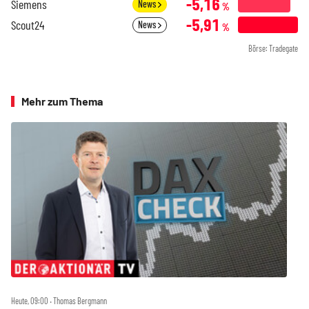
-5,16
Siemens
News
%
-5,91
Scout24
News
%
Börse: Tradegate
Mehr zum Thema
Heute, 09:00 ‧ Thomas Bergmann