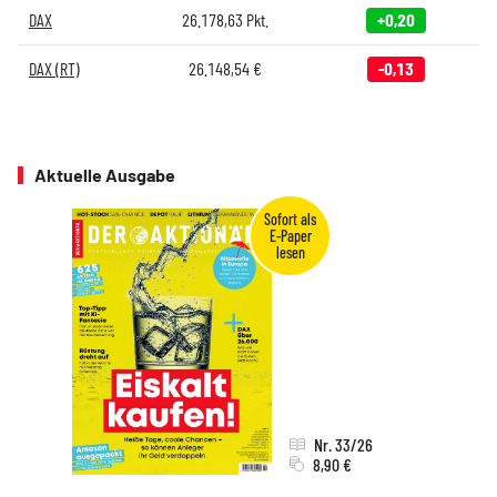
DAX
26.178,63
Pkt.
+0,20
DAX (RT)
26.148,54
€
-0,13
Aktuelle Ausgabe
Nr. 33/26
8,90 €