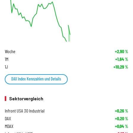
Woche
+2,90
%
1M
+1,64
%
1J
+10,29
%
DAX Index Kennzahlen und Details
Sektorvergleich
Infront USA 30 Industrial
+0,26
%
DAX
+0,20
%
MDAX
+0,04
%