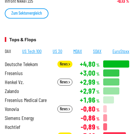
Infront Nikkei 225
-0,13
%
Zum Sektorvergleich
Tops & Flops
DAX
US Tech 100
US 30
MDAX
SDAX
EuroStoxx
+4,80
Deutsche Telekom
News
%
+3,00
Fresenius
%
+2,99
Henkel Vz.
News
%
+2,97
Zalando
%
+1,96
Fresenius Medical Care
%
-0,80
Vonovia
News
%
-0,86
Siemens Energy
%
-0,89
Hochtief
%