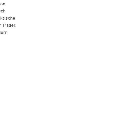
ton
sch
aktische
 Trader,
dern