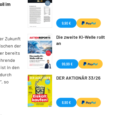
oll im
9,90 €
Die zweite KI-Welle rollt
er Zukunft
an
wischen der
er bereits
führende
99,99 €
ist in den
 durch
DER AKTIONÄR 33/26
“, so
8,90 €