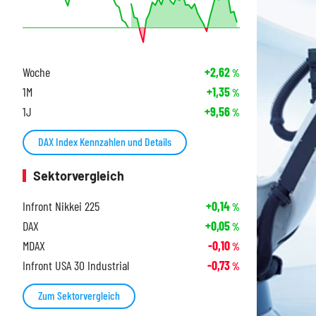
Woche
+2,62
%
1M
+1,35
%
1J
+9,56
%
DAX Index Kennzahlen und Details
Sektorvergleich
Infront Nikkei 225
+0,14
%
DAX
+0,05
%
MDAX
-0,10
%
Infront USA 30 Industrial
-0,73
%
Zum Sektorvergleich