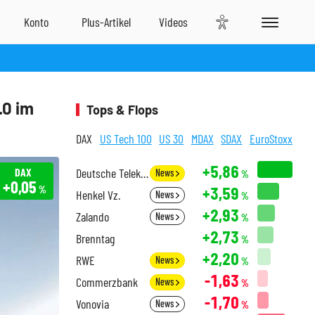
.0 im
Tops & Flops
DAX
US Tech 100
US 30
MDAX
SDAX
EuroStoxx
+5,86
DAX
Deutsche Telekom
News
%
+0,05
+3,59
%
Henkel Vz.
News
%
+2,93
Zalando
News
%
+2,73
Brenntag
%
+2,20
RWE
News
%
-1,63
Commerzbank
News
%
-1,70
Vonovia
News
%