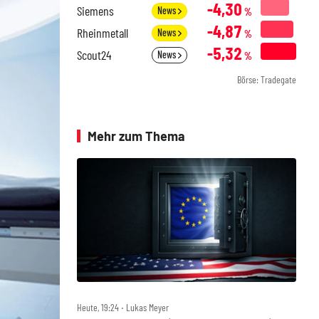
-4,30
Siemens
News
%
-4,87
Rheinmetall
News
%
-5,32
Scout24
News
%
Börse: Tradegate
Mehr zum Thema
Heute, 19:24 ‧ Lukas Meyer