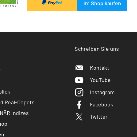
Im Shop kaufen
Schreiben Sie uns
Kontakt
r
YouTube
lick
Instagram
nd Real-Depots
Facebook
NÄR Indizes
Twitter
hop
en