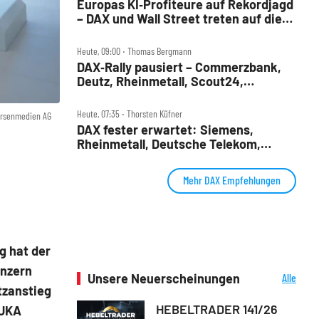
Europas KI‑Profiteure auf Rekordjagd
– DAX und Wall Street treten auf die
Bremse
Heute, 09:00 ‧ Thomas Bergmann
DAX‑Rally pausiert – Commerzbank,
Deutz, Rheinmetall, Scout24,
Siemens, SUSS, United Internet im
Check
Heute, 07:35 ‧ Thorsten Küfner
örsenmedien AG
DAX fester erwartet: Siemens,
Rheinmetall, Deutsche Telekom,
Merck und Commerzbank im Fokus
Mehr DAX Empfehlungen
g hat der
onzern
Unsere Neuerscheinungen
Alle
tzanstieg
Neuerscheinungen
HEBELTRADER 141/26
KUKA