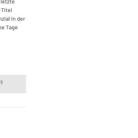
letzte
Titel
zial in der
che Tage
ng