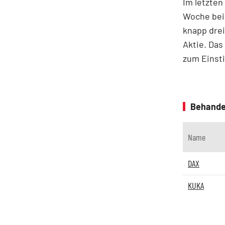
Im letzten
Woche bei 
knapp drei
Aktie. Das
zum Einsti
Behande
Name
DAX
KUKA