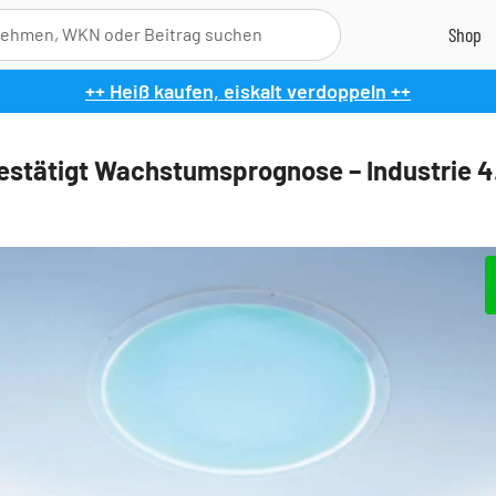
++ Heiß kaufen, eiskalt verdoppeln ++
stätigt Wachstumsprognose – Industrie 4