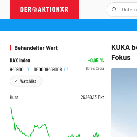
KUKA be
Behandelter Wert
Fokus
DAX Index
+0,05
%
Börse:
Xetra
846900
DE0008469008
Watchlist
Kurs
26.140,13
Pkt