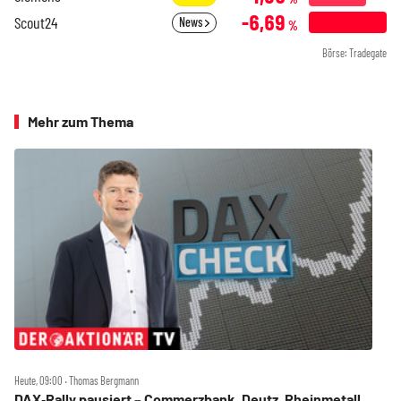
-6,69
Scout24
News
%
Börse: Tradegate
Mehr zum Thema
Heute, 09:00 ‧ Thomas Bergmann
DAX‑Rally pausiert – Commerzbank, Deutz, Rheinmetall,