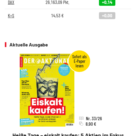
DAX
26.163,09
Pkt.
+0,14
K+S
14,53
€
+0,00
Aktuelle Ausgabe
Nr. 33/26
8,90 €
Heiße Tage – eiskalt kaufen: 5 Aktien im Fokus