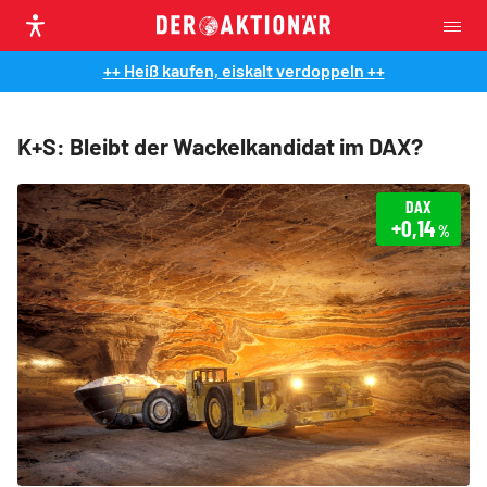
++ Heiß kaufen, eiskalt verdoppeln ++
K+S: Bleibt der Wackelkandidat im DAX?
DAX
+0,14
%