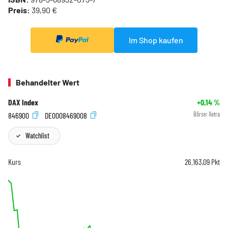
Preis:
39,90 €
Im Shop kaufen
Behandelter Wert
DAX Index
+0,14
%
846900
DE0008469008
Börse:
Xetra
Watchlist
Kurs
26.163,09
Pkt