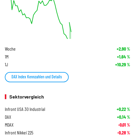
Woche
+2,90
%
1M
+1,64
%
1J
+10,29
%
DAX Index Kennzahlen und Details
Sektorvergleich
Infront USA 30 Industrial
+0,22
%
DAX
+0,14
%
MDAX
-0,01
%
Infront Nikkei 225
-0,28
%