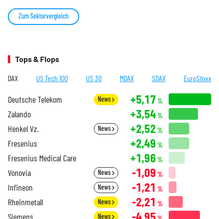
Zum Sektorvergleich
Tops & Flops
DAX
US Tech 100
US 30
MDAX
SDAX
EuroStoxx
+5,17
Deutsche Telekom
News
%
+3,54
Zalando
%
+2,52
Henkel Vz.
News
%
+2,49
Fresenius
%
+1,96
Fresenius Medical Care
%
-1,09
Vonovia
News
%
-1,21
Infineon
News
%
-2,21
Rheinmetall
News
%
-4,95
Siemens
News
%