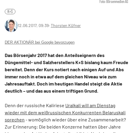
Foto: Börsenmedien AG
K+S
12.06.2017, 09:39
‧
Thorsten Küfner
DER AKTIONÄR bei Google bevorzugen
Das Börsenjahr 2017 hat den Anteilseignern des
Düngemittel- und Salzherstellers K+S bislang kaum Freude
bereitet. Denn der Kurs notiert nach einigen Auf und Abs
immer noch in etwa auf dem gleichen Niveau wie zum
Jahresauftakt. Doch im heutigen Handel steigt die Aktie
deutlich – und das aus einem triftigen Grund.
Denn der russische Kaliriese
Uralkali will am Dienstag
wieder mit dem weißrussischen Konkurrenten Belaruskali
sprechen
- womöglich wieder über eine Zusammenarbeit?
Zur Erinnerung: Die beiden Konzerne hatten über Jahre