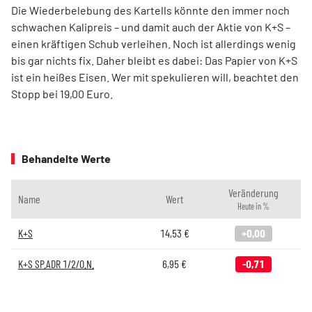
Die Wiederbelebung des Kartells könnte den immer noch
schwachen Kalipreis – und damit auch der Aktie von K+S –
einen kräftigen Schub verleihen. Noch ist allerdings wenig
bis gar nichts fix. Daher bleibt es dabei: Das Papier von K+S
ist ein heißes Eisen. Wer mit spekulieren will, beachtet den
Stopp bei 19,00 Euro.
Behandelte Werte
Veränderung
Name
Wert
Heute in %
K+S
14,53
€
+0,00
K+S SP.ADR 1/2/O.N.
6,95
€
-0,71