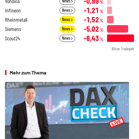
-0,99
Vonovia
News
%
-1,21
Infineon
News
%
-1,52
Rheinmetall
News
%
-5,02
Siemens
News
%
-6,43
Scout24
News
%
Börse: Tradegate
Mehr zum Thema