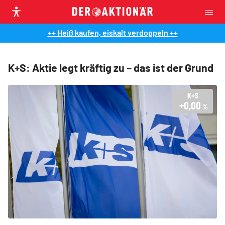
++ Heiß kaufen, eiskalt verdoppeln ++
K+S: Aktie legt kräftig zu – das ist der Grund
K+S
+0,00
%