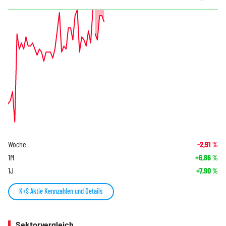
Woche
-2,91
%
1M
+6,86
%
1J
+7,90
%
K+S Aktie Kennzahlen und Details
Sektorvergleich