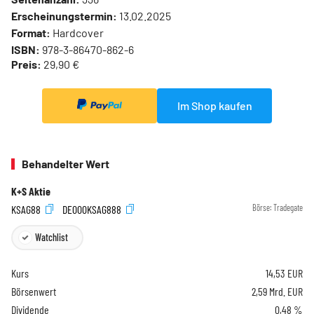
Erscheinungstermin:
13.02.2025
Format:
Hardcover
ISBN:
978-3-86470-862-6
Preis:
29,90 €
Im Shop kaufen
Behandelter Wert
K+S Aktie
KSAG88
DE000KSAG888
Börse:
Tradegate
Watchlist
Kurs
14,53
EUR
Börsenwert
2,59 Mrd. EUR
Dividende
0,48 %