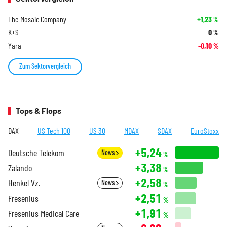
The Mosaic Company
+1,23
%
K+S
0
%
Yara
-0,10
%
Zum Sektorvergleich
Tops & Flops
DAX
US Tech 100
US 30
MDAX
SDAX
EuroStoxx
+5,24
Deutsche Telekom
News
%
+3,38
Zalando
%
+2,58
Henkel Vz.
News
%
+2,51
Fresenius
%
+1,91
Fresenius Medical Care
%