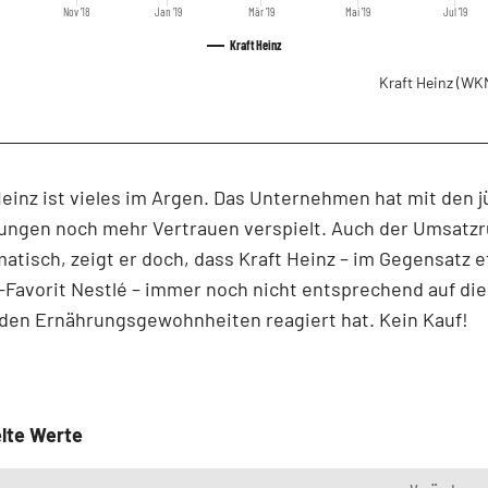
Nov '18
Jan '19
Mär '19
Mai '19
Jul '19
Kraft Heinz
Kraft Heinz
(WKN
Heinz ist vieles im Argen. Das Unternehmen hat mit den 
ungen noch mehr Vertrauen verspielt. Auch der Umsatz
matisch, zeigt er doch, dass Kraft Heinz – im Gegensatz 
avorit Nestlé – immer noch nicht entsprechend auf die
den Ernährungsgewohnheiten reagiert hat. Kein Kauf!
lte Werte