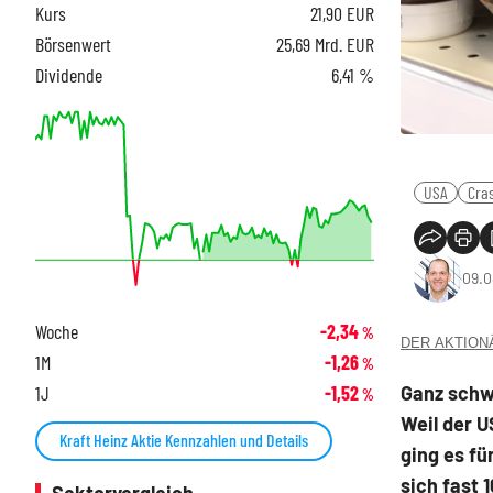
Kurs
21,90
EUR
Börsenwert
25,69 Mrd. EUR
Dividende
6,41 %
USA
Cra
09.0
Woche
-2,34
%
DER AKTIONÄR
1M
-1,26
%
Ganz schw
1J
-1,52
%
Weil der U
Kraft Heinz Aktie Kennzahlen und Details
ging es fü
sich fast 