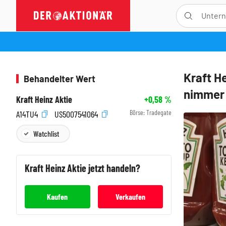
Kraft H
Behandelter Wert
nimmer
Kraft Heinz Aktie
+0,58
%
Börse:
Tradegate
A14TU4
US5007541064
Watchlist
Kraft Heinz
Aktie jetzt handeln?
Kaufen
Verkaufen