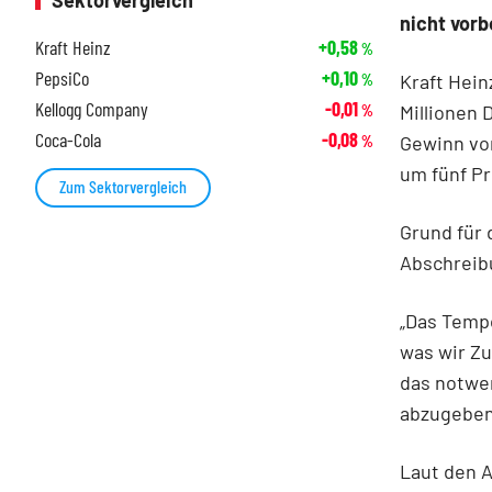
Sektorvergleich
nicht vorb
Kraft Heinz
+0,58
%
PepsiCo
+0,10
Kraft Hein
%
Kellogg Company
-0,01
Millionen 
%
Coca-Cola
-0,08
Gewinn von
%
um fünf Pro
Zum Sektorvergleich
Grund für
Abschreib
„Das Tempo
was wir Zu
das notwe
abzugeben
Laut den A