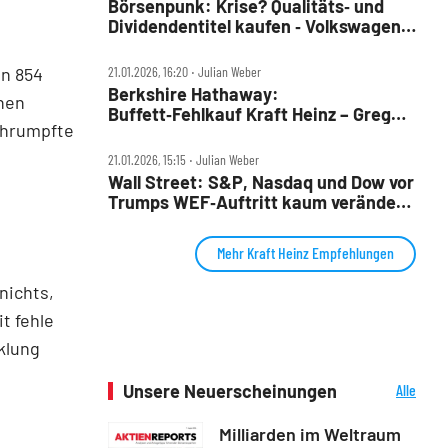
Börsenpunk: Krise? Qualitäts‑ und
Dividendentitel kaufen ‑ Volkswagen:
keine Perspektive, Tesla baut
Luftschlösser
on 854
21.01.2026, 16:20 ‧ Julian Weber
Berkshire Hathaway:
inen
Buffett‑Fehlkauf Kraft Heinz – Greg
chrumpfte
Abel räumt auf
21.01.2026, 15:15 ‧ Julian Weber
Wall Street: S&P, Nasdaq und Dow vor
Trumps WEF‑Auftritt kaum verändert
– Netflix sackt ab
Mehr Kraft Heinz Empfehlungen
nichts,
t fehle
klung
Unsere Neuerscheinungen
Alle
Neuerscheinungen
Milliarden im Weltraum