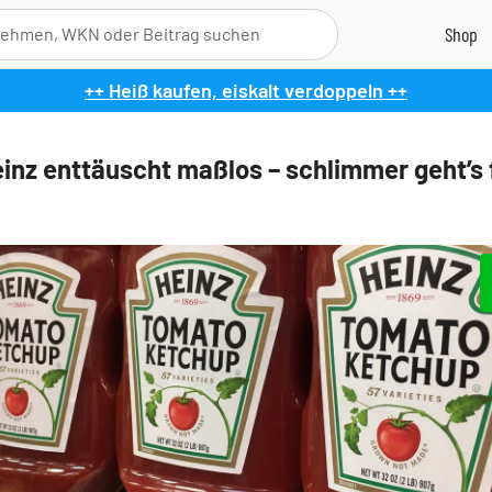
++ Heiß kaufen, eiskalt verdoppeln ++
einz enttäuscht maßlos – schlimmer geht’s 