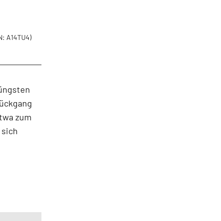
: A14TU4)
jüngsten
rückgang
etwa zum
 sich