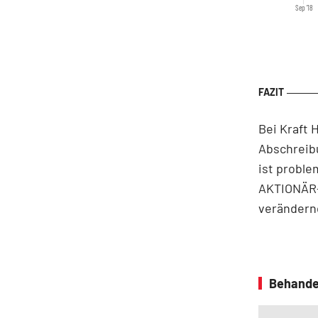
Sep '18
Bei Kraft 
Abschreib
ist proble
AKTIONÄR-F
verändern
Behande