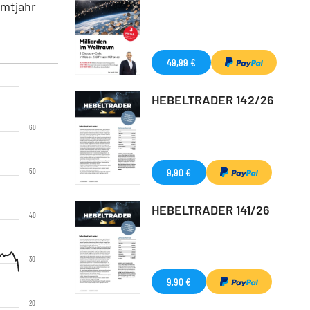
amtjahr
49,99 €
HEBELTRADER 142/26
60
9,90 €
50
HEBELTRADER 141/26
40
30
9,90 €
20