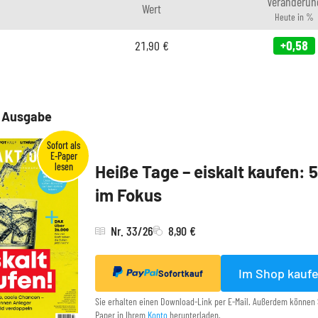
Veränderun
Wert
Heute in %
21,90
€
+0,58
e Ausgabe
Heiße Tage – eiskalt kaufen: 
im Fokus
Nr. 33/26
8,90 €
Im Shop kauf
Sofortkauf
Sie erhalten einen Download-Link per E-Mail. Außerdem können 
Paper in Ihrem
Konto
herunterladen.