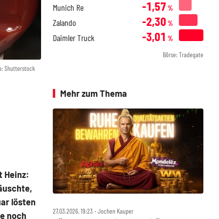
-1,57
Munich Re
%
-2,30
Zalando
%
-3,01
Daimler Truck
%
Börse: Tradegate
o: Shutterstock
Mehr zum Thema
t Heinz:
täuschte,
uar lösten
27.03.2026, 19:23 ‧ Jochen Kauper
te noch