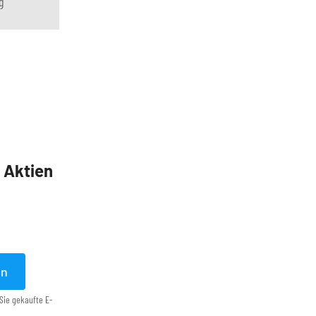
g
5 Aktien
en
Sie gekaufte E-