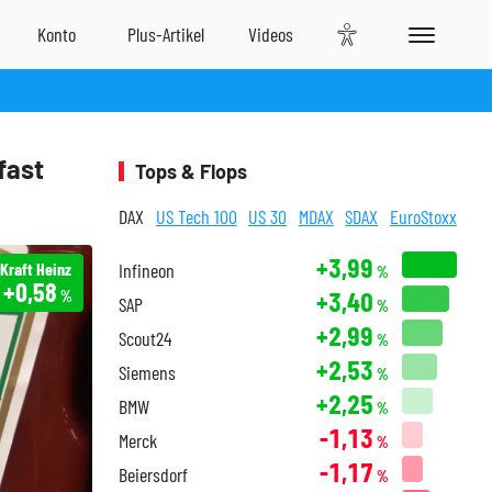
fast
Tops & Flops
DAX
US Tech 100
US 30
MDAX
SDAX
EuroStoxx
+3,99
Kraft Heinz
Infineon
%
+0,58
+3,40
%
SAP
%
+2,99
Scout24
%
+2,53
Siemens
%
+2,25
BMW
%
-1,13
Merck
%
-1,17
Beiersdorf
%