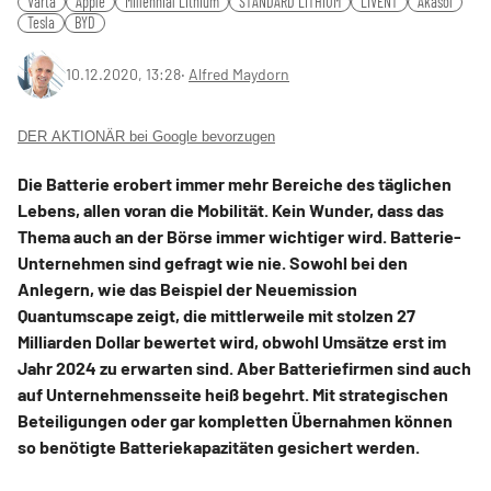
Varta
Apple
Millennial Lithium
STANDARD LITHIUM
LIVENT
Akasol
Tesla
BYD
10.12.2020, 13:28
‧
Alfred Maydorn
DER AKTIONÄR bei Google bevorzugen
Die Batterie erobert immer mehr Bereiche des täglichen
Lebens, allen voran die Mobilität. Kein Wunder, dass das
Thema auch an der Börse immer wichtiger wird. Batterie-
Unternehmen sind gefragt wie nie. Sowohl bei den
Anlegern, wie das Beispiel der Neuemission
Quantumscape zeigt, die mittlerweile mit stolzen 27
Milliarden Dollar bewertet wird, obwohl Umsätze erst im
Jahr 2024 zu erwarten sind. Aber Batteriefirmen sind auch
auf Unternehmensseite heiß begehrt. Mit strategischen
Beteiligungen oder gar kompletten Übernahmen können
so benötigte Batteriekapazitäten gesichert werden.