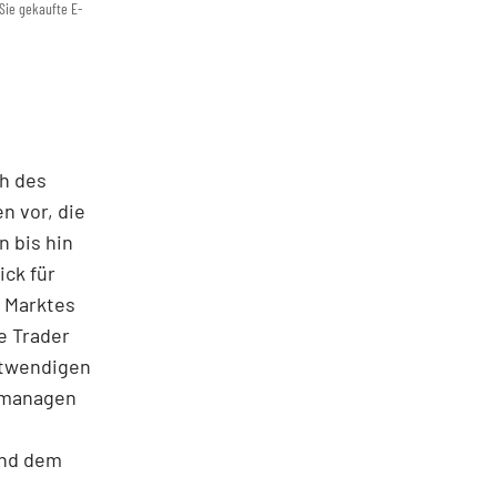
Sie gekaufte E-
ch des
n vor, die
 bis hin
ick für
s Marktes
e Trader
notwendigen
u managen
und dem