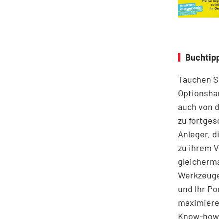
Buchtipp
Tauchen Si
Optionshan
auch von 
zu fortges
Anleger, d
zu ihrem V
gleicherma
Werkzeuge
und Ihr Po
maximieren
Know-how 