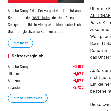
Über die E
Alibaba Group Aktie Der vorgestellte Titel ist auch
AKTIONÄR h
Bestandteil des
WANT Index
, der dem Anleger die
Barron’s
in
Gelegenheit gibt, in vier große chinesische Tech-
zukommen l
Giganten gleichzeitig zu investieren.
Wertpapier
Barmittel
Zum Index
Renditen f
Sektorvergleich
das Unter
Alibaba Group
-0,18
%
Außerdem h
JD.com
-1,57
%
nicht gut 
Amazon
-1,97
%
Ein kleine
Zalando
-2,72
%
bestehe nu
Zum Sektorvergleich
Diese „win
und macht 