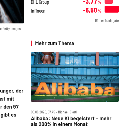
-3,77
DHL Group
%
-6,50
Infineon
%
Börse: Tradegate
o: Getty Images
Mehr zum Thema
unger, der
gst mit
r den 97
05.08.2026, 07:45 ‧ Michael Diertl
gibt es
Alibaba: Neue KI begeistert – mehr
als 200% in einem Monat