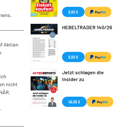
8,90 €
mens.
HEBELTRADER 140/26
uf Aktien
n
9,90 €
Jetzt schlagen die
ich
Insider zu
en nicht
ONÄR,
49,99 €
.