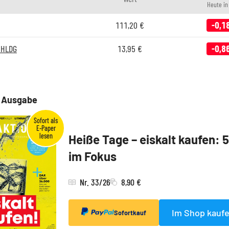
Heute i
111,20
€
-0,1
 HLDG
13,95
€
-0,8
e Ausgabe
Heiße Tage – eiskalt kaufen: 
im Fokus
Nr. 33/26
8,90 €
Im Shop kauf
Sofortkauf