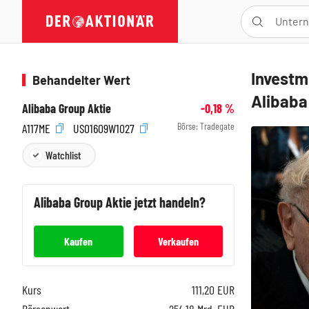
Investm
Behandelter Wert
Alibaba
Alibaba Group Aktie
-0,18
%
Börse:
Tradegate
A117ME
US01609W1027
Watchlist
Alibaba Group
Aktie jetzt handeln?
Kaufen
Verkaufen
Kurs
111,20
EUR
Börsenwert
254,18 Mrd. EUR