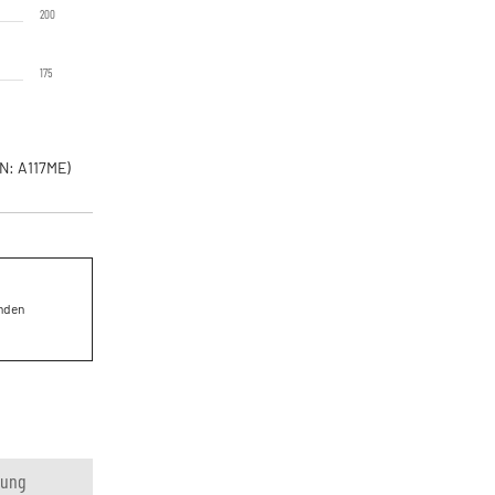
200
175
N: A117ME)
enden
rung