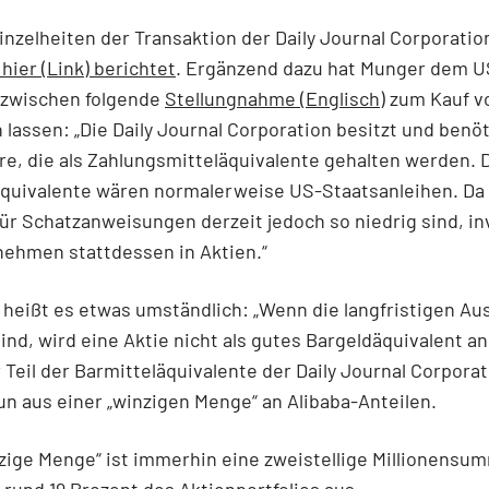
inzelheiten der Transaktion der Daily Journal Corporatio
ier (Link) berichtet
. Ergänzend dazu hat Munger dem 
zwischen folgende
Stellungnahme (Englisch)
zum Kauf vo
assen: „Die Daily Journal Corporation besitzt und benöt
e, die als Zahlungsmitteläquivalente gehalten werden. 
äquivalente wären normalerweise US-Staatsanleihen. Da 
ür Schatzanweisungen derzeit jedoch so niedrig sind, in
nehmen stattdessen in Aktien.“
eißt es etwas umständlich: „Wenn die langfristigen Au
sind, wird eine Aktie nicht als gutes Bargeldäquivalent a
r Teil der Barmitteläquivalente der Daily Journal Corpora
n aus einer „winzigen Menge“ an Alibaba-Anteilen.
zige Menge“ ist immerhin eine zweistellige Millionensu
rund 19 Prozent des Aktienportfolios aus.