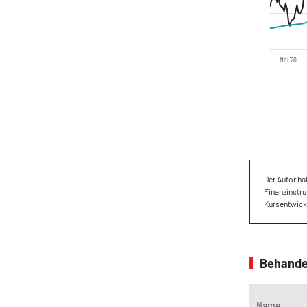
Mai '20
Der Autor hä
Finanzinstru
Kursentwickl
Behande
Name