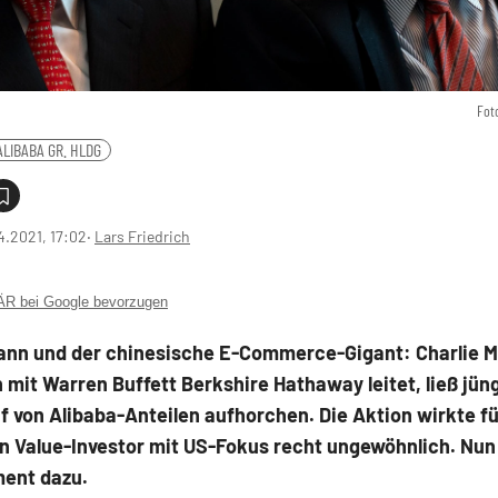
Fot
ALIBABA GR. HLDG
4.2021, 17:02
‧
Lars Friedrich
 bei Google bevorzugen
Mann und der chinesische E-Commerce-Gigant: Charlie M
it Warren Buffett Berkshire Hathaway leitet, ließ jün
 von Alibaba-Anteilen aufhorchen. Die Aktion wirkte fü
n Value-Investor mit US-Fokus recht ungewöhnlich. Nun 
ment dazu.