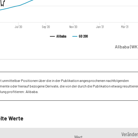
Jul '20
Sep '20
Nov '20
Jan '21
Mär '21
Alibaba
GD 200
Alibaba
(WK
lt unmittelbar Positionen über die in der Publikation angesprochenen nachfolgenden
mente oder hierauf bezogene Derivate, die von der durch die Publikation etwaig resultier
ung profitieren: Alibaba.
lte Werte
Verände
Wert