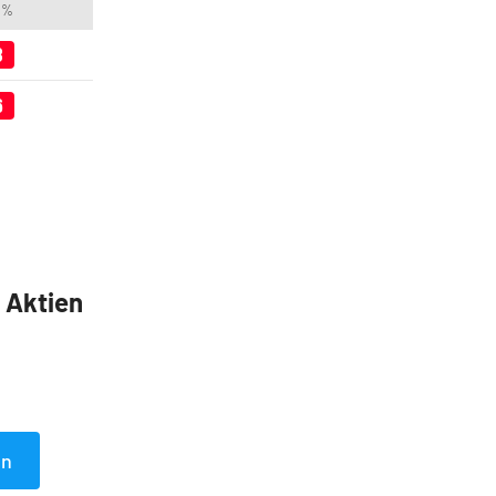
n %
8
6
5 Aktien
en