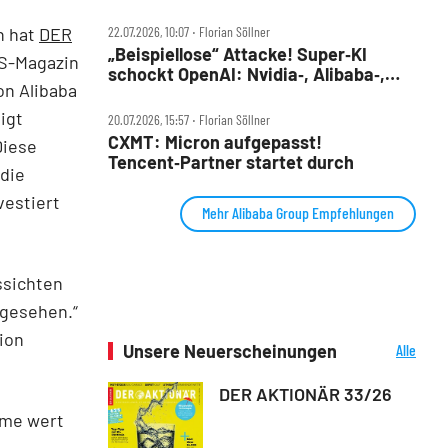
n hat
DER
22.07.2026, 10:07 ‧ Florian Söllner
„Beispiellose“ Attacke! Super‑KI
US-Magazin
schockt OpenAI: Nvidia‑, Alibaba‑,
n Alibaba
Micron‑Aktie im Check
igt
20.07.2026, 15:57 ‧ Florian Söllner
CXMT: Micron aufgepasst!
Diese
Tencent‑Partner startet durch
die
vestiert
Mehr Alibaba Group Empfehlungen
ssichten
ngesehen.“
tion
Unsere Neuerscheinungen
Alle
Neuerscheinungen
DER AKTIONÄR 33/26
mme wert