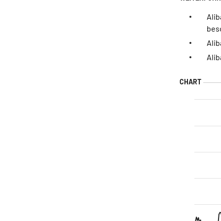
Alib
bes
Alib
Ali