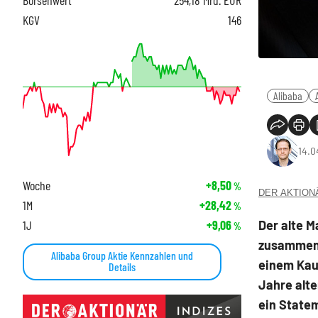
KGV
146
Alibaba
14.0
Woche
+8,50
%
DER AKTIONÄR
1M
+28,42
%
Der alte 
1J
+9,06
%
zusammen m
Alibaba Group Aktie Kennzahlen und
einem Kauf
Details
Jahre alte
ein State