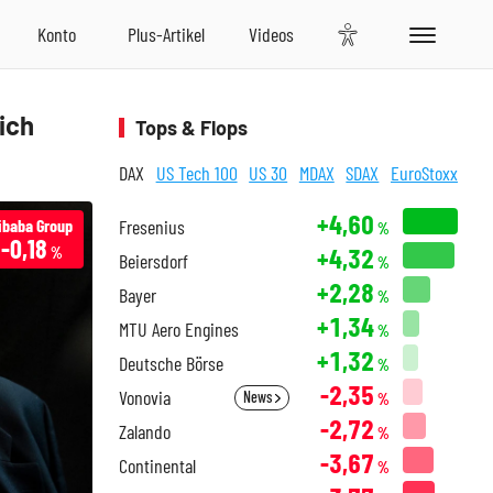
ich
Tops & Flops
DAX
US Tech 100
US 30
MDAX
SDAX
EuroStoxx
+4,60
ibaba Group
Fresenius
%
-0,18
+4,32
%
Beiersdorf
%
+2,28
Bayer
%
+1,34
MTU Aero Engines
%
+1,32
Deutsche Börse
%
-2,35
Vonovia
News
%
-2,72
Zalando
%
-3,67
Continental
%