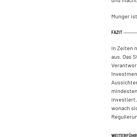
Munger is
In Zeiten 
aus. Das S
Verantwort
Investment
Aussichten
mindesten
investiert
wonach sic
Regulieru