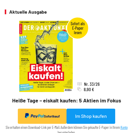
Aktuelle Ausgabe
Nr. 33/26
8,90 €
Heiße Tage – eiskalt kaufen: 5 Aktien im Fokus
Im Shop kaufen
Sofortkauf
Sie erhalten einen Download-Link per E-Mail. Außerdem können Sie gekaufte E-Paper in Ihrem
Konto
herunterladen.