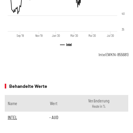
40
35
Sep '19
Nov '19
Jan '20
Mär '20
Mai '20
Jul '20
Intel
Intel
(WKN: 855681)
Behandelte Werte
Veränderung
Name
Wert
Heute in %
INTEL
-
AUD