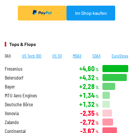
Im Shop kaufen
Tops & Flops
DAX
US Tech 100
US 30
MDAX
SDAX
EuroStoxx
+4,60
Fresenius
%
+4,32
Beiersdorf
%
+2,28
Bayer
%
+1,34
MTU Aero Engines
%
+1,32
Deutsche Börse
%
-2,35
Vonovia
%
-2,72
Zalando
%
-3,67
Continental
%