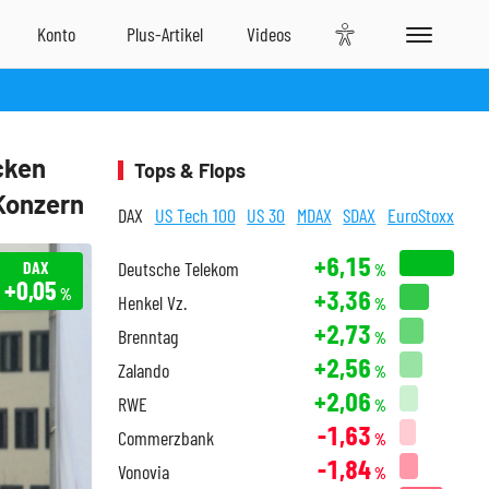
cken
Tops & Flops
Konzern
DAX
US Tech 100
US 30
MDAX
SDAX
EuroStoxx
+6,15
DAX
Deutsche Telekom
%
+0,05
+3,36
%
Henkel Vz.
%
+2,73
Brenntag
%
+2,56
Zalando
%
+2,06
RWE
%
-1,63
Commerzbank
%
-1,84
Vonovia
%