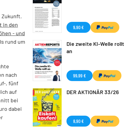
e Zukunft.
 in den
9,90 €
öhen - und
ils rund um
Die zweite KI-Welle rollt
an
chte
en nach
99,99 €
f-, fünf
ich auf
DER AKTIONÄR 33/26
nitt bei
uro dabei
er
8,90 €