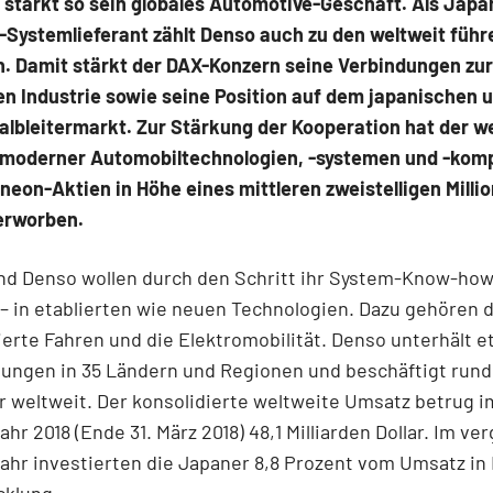
stärkt so sein globales Automotive-Geschäft. Als Japa
-Systemlieferant zählt Denso auch zu den weltweit füh
n. Damit stärkt der DAX-Konzern seine Verbindungen zur
en Industrie sowie seine Position auf dem japanischen 
albleitermarkt. Zur Stärkung der Kooperation hat der w
r moderner Automobiltechnologien, -systemen und -ko
neon-Aktien in Höhe eines mittleren zweistelligen Milli
erworben.
und Denso wollen durch den Schritt ihr System-Know-ho
– in etablierten wie neuen Technologien. Dazu gehören 
erte Fahren und die Elektromobilität. Denso unterhält 
ungen in 35 Ländern und Regionen und beschäftigt rund
r weltweit. Der konsolidierte weltweite Umsatz betrug i
ahr 2018 (Ende 31. März 2018) 48,1 Milliarden Dollar. Im v
ahr investierten die Japaner 8,8 Prozent vom Umsatz in