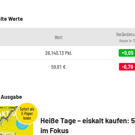
lte Werte
Veränderu
Wert
Heute in 
26.140,13
Pkt.
+0,05
59,91
€
-0,70
e Ausgabe
Heiße Tage – eiskalt kaufen: 
im Fokus