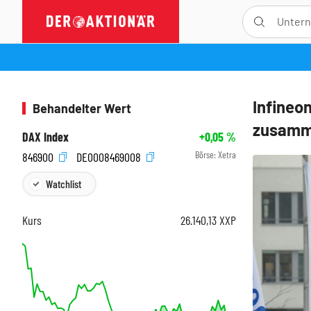
Infineo
Behandelter Wert
zusamme
DAX Index
+0,05
%
Börse:
Xetra
846900
DE0008469008
Watchlist
Kurs
26.140,13
XXP