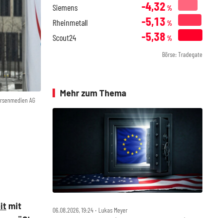
-4,32
Siemens
%
-5,13
Rheinmetall
%
-5,38
Scout24
%
Börse: Tradegate
Mehr zum Thema
örsenmedien AG
it
mit
06.08.2026, 19:24 ‧ Lukas Meyer