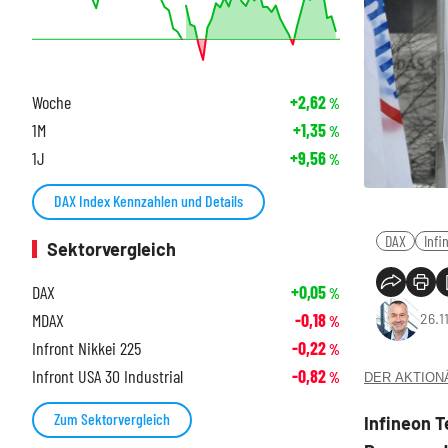
Woche
+2,62
%
1M
+1,35
%
1J
+9,56
%
DAX Index Kennzahlen und Details
DAX
Infi
Sektorvergleich
DAX
+0,05
%
MDAX
-0,18
26.1
%
Infront Nikkei 225
-0,22
%
Infront USA 30 Industrial
-0,82
%
DER AKTIONÄR
Zum Sektorvergleich
Infineon 