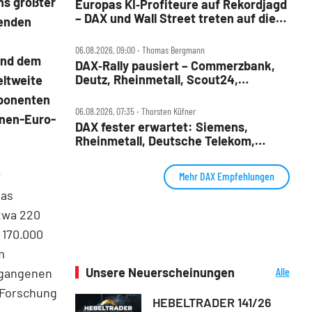
ns größter
Europas KI‑Profiteure auf Rekordjagd
– DAX und Wall Street treten auf die
renden
Bremse
06.08.2026, 09:00 ‧ Thomas Bergmann
und dem
DAX‑Rally pausiert – Commerzbank,
Deutz, Rheinmetall, Scout24,
eltweite
Siemens, SUSS, United Internet im
mponenten
Check
06.08.2026, 07:35 ‧ Thorsten Küfner
onen-Euro-
DAX fester erwartet: Siemens,
Rheinmetall, Deutsche Telekom,
Merck und Commerzbank im Fokus
w
Mehr DAX Empfehlungen
das
etwa 220
 170.000
m
Unsere Neuerscheinungen
Alle
ergangenen
Neuerscheinungen
 Forschung
HEBELTRADER 141/26