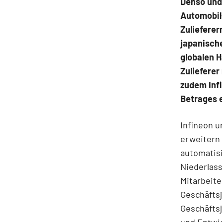
Denso und 
Automobil
Zulieferer
japanisch
globalen H
Zuliefere
zudem Infi
Betrages 
Infineon 
erweitern 
automatisi
Niederlass
Mitarbeite
Geschäftsj
Geschäftsj