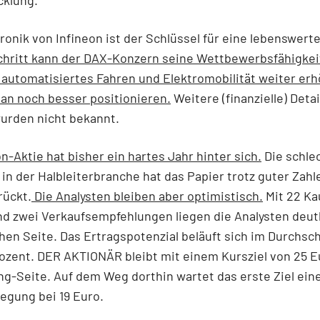
cklung.
ronik von Infineon ist der Schlüssel für eine lebenswert
chritt kann der DAX-Konzern seine Wettbewerbsfähigkeit
automatisiertes Fahren und Elektromobilität weiter erh
pan noch besser positionieren.
Weitere (finanzielle) Deta
urden nicht bekannt.
on-Aktie hat bisher ein hartes Jahr hinter sich.
Die schle
n der Halbleiterbranche hat das Papier trotz guter Zahl
rückt.
Die Analysten bleiben aber optimistisch.
Mit 22 Kau
nd zwei Verkaufsempfehlungen liegen die Analysten deutl
chen Seite. Das Ertragspotenzial beläuft sich im Durchsch
ozent. DER AKTIONÄR bleibt mit einem Kursziel von 25 E
ng-Seite. Auf dem Weg dorthin wartet das erste Ziel ein
gung bei 19 Euro.