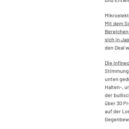
und Entwi
Mikroelekt
Mit dem S
Bereichen 
sich in Ja
den Deal w
Die Infine
Stimmung i
unten ged
Halten-, u
der bullis
über 30 Pr
auf der Lo
Gegenbewe