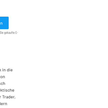
en
Sie gekaufte E-
 in die
ton
sch
aktische
 Trader,
dern