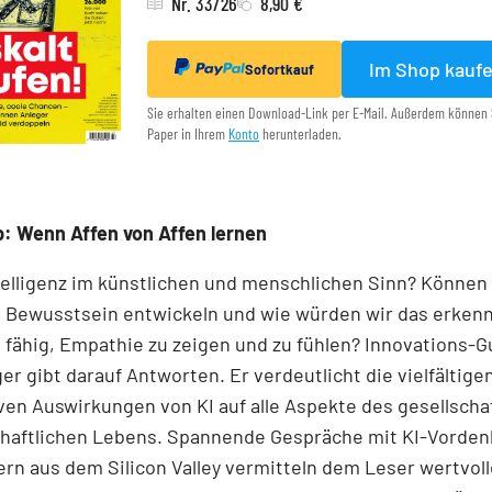
Nr. 33/26
8,90 €
Im Shop kauf
Sofortkauf
Sie erhalten einen Download-Link per E-Mail. Außerdem können 
Paper in Ihrem
Konto
herunterladen.
: Wenn Affen von Affen lernen
telligenz im künstlichen und menschlichen Sinn? Können
 Bewusstsein entwickeln und wie würden wir das erken
fähig, Empathie zu zeigen und zu fühlen? Innovations-Gu
er gibt darauf Antworten. Er verdeutlicht die viel­fältig
ven Auswirkungen von KI auf alle Aspekte des gesellscha
chaftlichen Lebens. Spannende Gespräche mit KI-Vorden
ern aus dem Silicon Valley vermitteln dem Leser wertvol