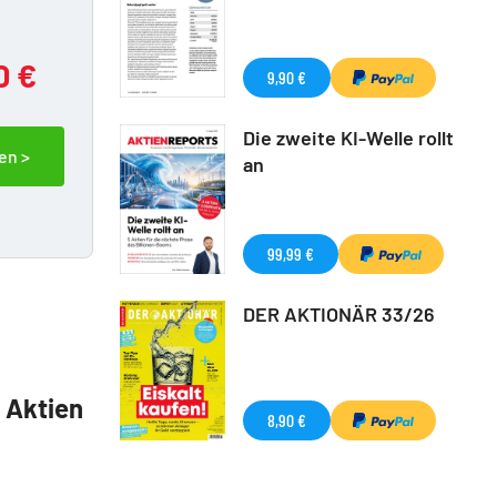
0 €
9,90 €
Die zweite KI-Welle rollt
en >
an
99,99 €
DER AKTIONÄR 33/26
5 Aktien
8,90 €