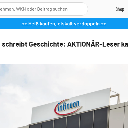
++ Heiß kaufen, eiskalt verdoppeln ++
n schreibt Geschichte: AKTIONÄR-Leser ka