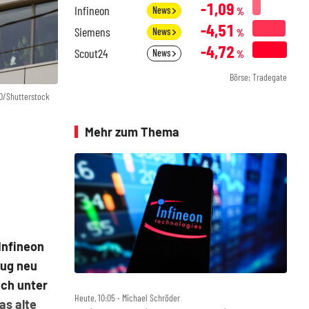
-1,09
Infineon
News
%
-4,51
Siemens
News
%
-4,72
Scout24
News
%
Börse: Tradegate
0/Shutterstock
Mehr zum Thema
Infineon
Zug neu
ich unter
Heute, 10:05 ‧ Michael Schröder
as alte