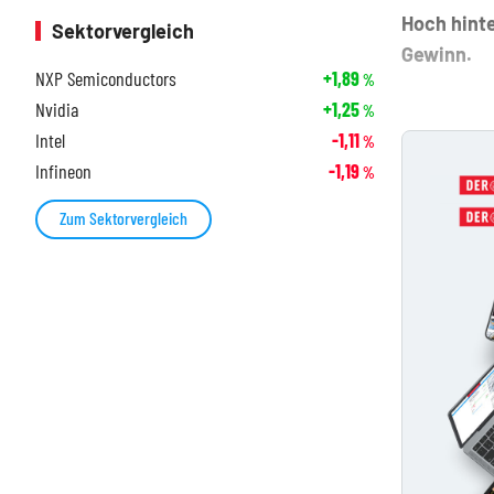
Hoch hint
Sektorvergleich
Gewinn.
NXP Semiconductors
+1,89
%
Nvidia
+1,25
%
Intel
-1,11
%
Infineon
-1,19
%
Zum Sektorvergleich