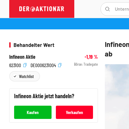
Infineo
Behandelter Wert
ab
Infineon Aktie
-1,19
%
Börse:
Tradegate
623100
DE0006231004
Watchlist
Infineon
Aktie jetzt handeln?
Kaufen
Verkaufen