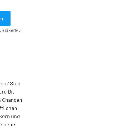
en
Sie gekaufte E-
nen? Sind
ru Dr.
en Chancen
ftlichen
kern und
le neue