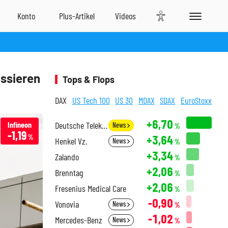
ssieren
Tops & Flops
DAX
US Tech 100
US 30
MDAX
SDAX
EuroStoxx
+6,70
Infineon
Deutsche Telekom
News
%
-1,19
+3,64
%
Henkel Vz.
News
%
+3,34
Zalando
%
+2,06
Brenntag
%
+2,06
Fresenius Medical Care
%
-0,90
Vonovia
News
%
-1,02
Mercedes-Benz
News
%