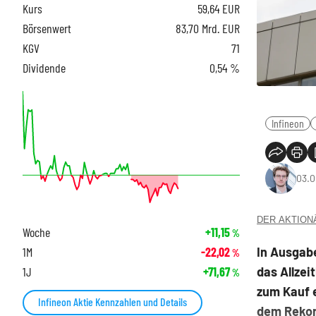
Kurs
59,64
EUR
Börsenwert
83,70 Mrd. EUR
KGV
71
Dividende
0,54 %
Infineon
03.0
DER AKTIONÄR
Woche
+11,15
%
In Ausgabe
1M
-22,02
%
das Allzei
1J
+71,67
%
zum Kauf 
Infineon Aktie Kennzahlen und Details
dem Rekord