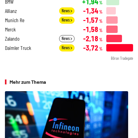
+1,94
BMW
%
-1,34
Allianz
News
%
-1,57
Munich Re
News
%
-1,58
Merck
%
-2,18
Zalando
News
%
-3,72
Daimler Truck
News
%
Börse: Tradegate
Mehr zum Thema