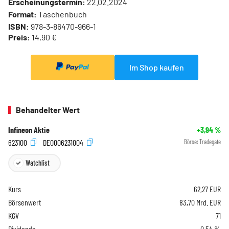
Erscheinungstermin:
22.02.2024
Format:
Taschenbuch
ISBN:
978-3-86470-966-1
Preis:
14,90 €
Im Shop kaufen
Behandelter Wert
Infineon Aktie
+3,94
%
623100
DE0006231004
Börse:
Tradegate
Watchlist
Kurs
62,27
EUR
Börsenwert
83,70 Mrd. EUR
KGV
71
Dividende
0,54 %