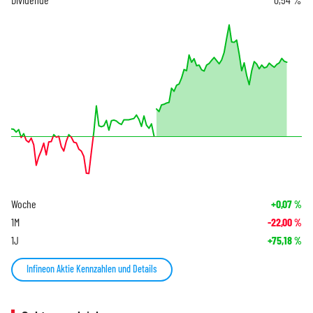
Woche
+0,07
%
1M
-22,00
%
1J
+75,18
%
Infineon Aktie Kennzahlen und Details