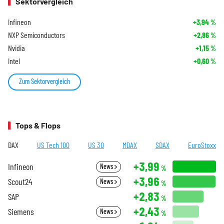
Sektorvergleich
Infineon
+3,94
%
NXP Semiconductors
+2,86
%
Nvidia
+1,15
%
Intel
+0,60
%
Zum Sektorvergleich
Tops & Flops
DAX
US Tech 100
US 30
MDAX
SDAX
EuroStoxx
+3,99
Infineon
News
%
+3,96
Scout24
News
%
+2,83
SAP
%
+2,43
Siemens
News
%