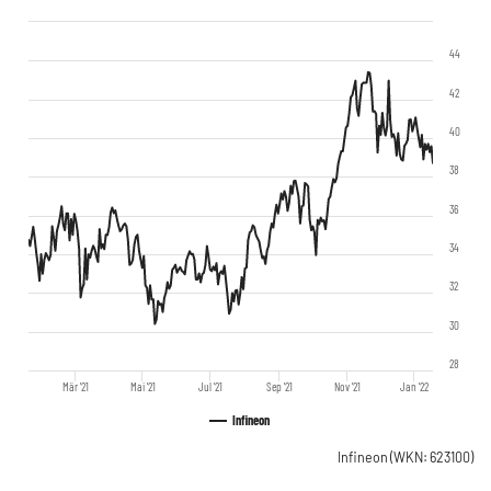
44
42
40
38
36
34
32
30
28
Mär '21
Mai '21
Jul '21
Sep '21
Nov '21
Jan '22
Infineon
Infineon
(WKN: 623100)