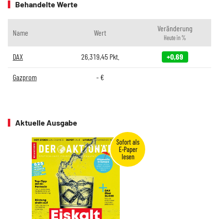
Behandelte Werte
Veränderung
Name
Wert
Heute in %
DAX
26.319,45
Pkt.
+0,69
Gazprom
-
€
Aktuelle Ausgabe