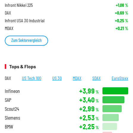
Infront Nikkei 225
+1,08
%
DAX
+0,69
%
Infront USA 30 Industrial
+0,25
%
MDAX
+0,21
%
Zum Sektorvergleich
Tops & Flops
DAX
US Tech 100
US 30
MDAX
SDAX
EuroStoxx
+3,99
Infineon
%
+3,40
SAP
%
+2,99
Scout24
%
+2,53
Siemens
%
+2,25
BMW
%