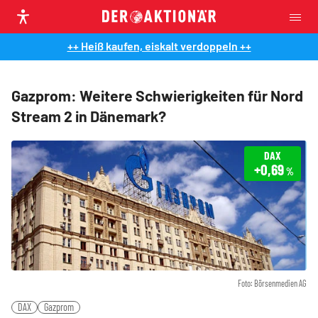
++ Heiß kaufen, eiskalt verdoppeln ++
Gazprom: Weitere Schwierigkeiten für Nord
Stream 2 in Dänemark?
DAX
+0,69
%
Foto: Börsenmedien AG
DAX
Gazprom