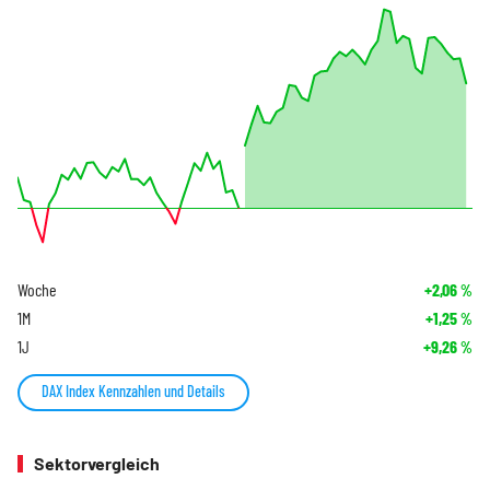
Woche
+2,06
%
1M
+1,25
%
1J
+9,26
%
DAX Index Kennzahlen und Details
Sektorvergleich