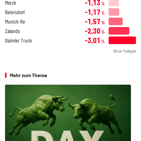
-1,13
Merck
%
-1,17
Beiersdorf
%
-1,57
Munich Re
%
-2,30
Zalando
%
-3,01
Daimler Truck
%
Börse: Tradegate
Mehr zum Thema