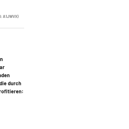
: A1JWVX)
in
ar
enden
die durch
rofitieren: