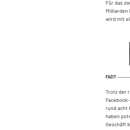
Für das zw
Milliarden
wird mit e
Trotz der 
Facebook-A
rund acht 
haben pote
Geschäft 