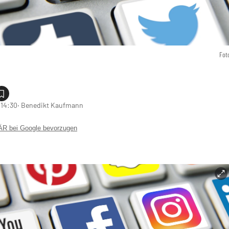
Fot
 14:30
‧ Benedikt Kaufmann
 bei Google bevorzugen