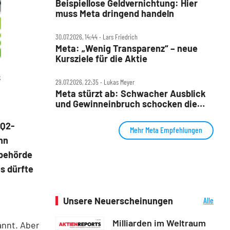
Beispiellose Geldvernichtung: Hier
muss Meta dringend handeln
30.07.2026, 14:44 ‧ Lars Friedrich
Meta: „Wenig Transparenz“ – neue
Kursziele für die Aktie
k
29.07.2026, 22:35 ‧ Lukas Meyer
Meta stürzt ab: Schwacher Ausblick
und Gewinneinbruch schocken die
Wall Street
 Q2-
Mehr Meta Empfehlungen
nn
sbehörde
s dürfte
Unsere Neuerscheinungen
Alle
Neuerscheinungen
Milliarden im Weltraum
nnt. Aber