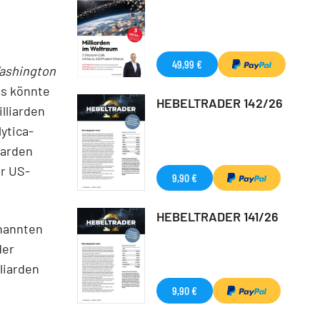
49,99 €
ashington
Es könnte
HEBELTRADER 142/26
lliarden
ytica-
iarden
er US-
9,90 €
HEBELTRADER 141/26
enannten
der
liarden
9,90 €