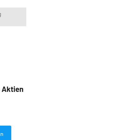
g
5 Aktien
en