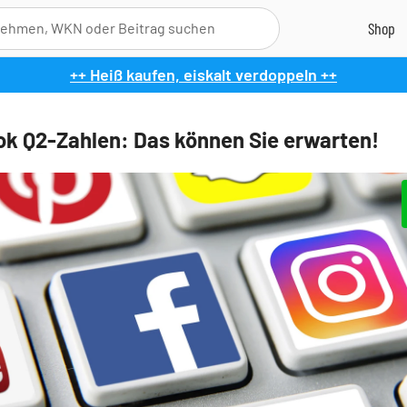
++ Heiß kaufen, eiskalt verdoppeln ++
k Q2-Zahlen: Das können Sie erwarten!