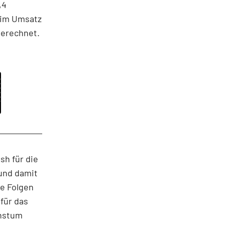
,4
Beim Umsatz
gerechnet.
sh für die
 und damit
le Folgen
 für das
chstum