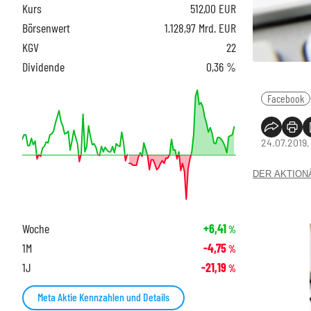
Kurs
512,00
EUR
Börsenwert
1.128,97 Mrd. EUR
KGV
22
Dividende
0,36 %
Facebook
24.07.2019,
DER AKTIONÄR
Woche
+6,41
%
1M
-4,75
%
1J
-21,19
%
Meta Aktie Kennzahlen und Details