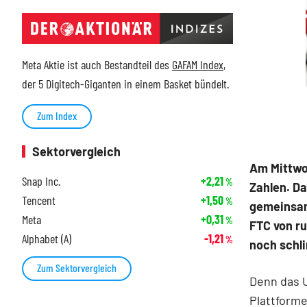
Meta Aktie ist auch Bestandteil des
GAFAM Index
,
der 5 Digitech-Giganten in einem Basket bündelt.
Zum Index
Sektorvergleich
Am Mittwo
Snap Inc.
+2,21
%
Zahlen. Da
Tencent
+1,50
%
gemeinsam
Meta
+0,31
%
FTC von ru
Alphabet (A)
-1,21
%
noch sch
Zum Sektorvergleich
Denn das U
Plattform