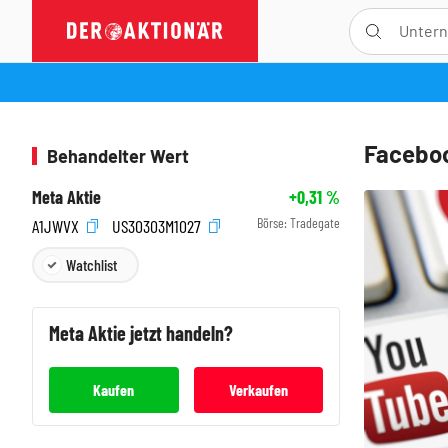
Faceboo
Behandelter Wert
Meta Aktie
+0,31
%
Börse:
Tradegate
A1JWVX
US30303M1027
Watchlist
Meta
Aktie jetzt handeln?
Kaufen
Verkaufen