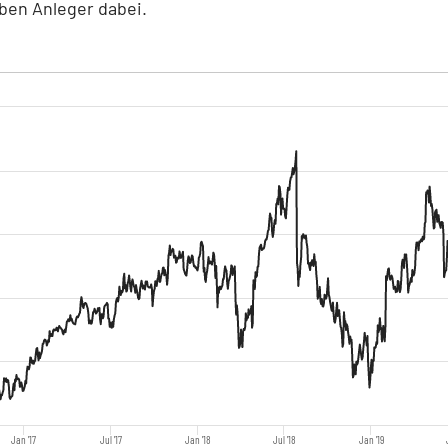
iben Anleger dabei.
Jan '17
Jul '17
Jan '18
Jul '18
Jan '19