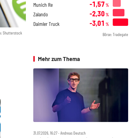
-1,57
Munich Re
%
-2,30
Zalando
%
-3,01
Daimler Truck
%
o: Shutterstock
Börse: Tradegate
Mehr zum Thema
31.07.2026, 16:27 ‧ Andreas Deutsch