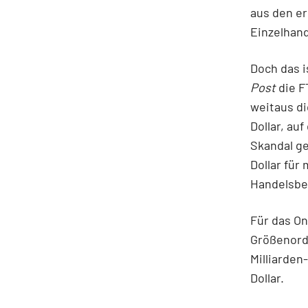
aus den er
Einzelhand
Doch das i
Post
die F
weitaus di
Dollar, au
Skandal ge
Dollar für
Handelsbe
Für das On
Größenordn
Milliarden
Dollar.