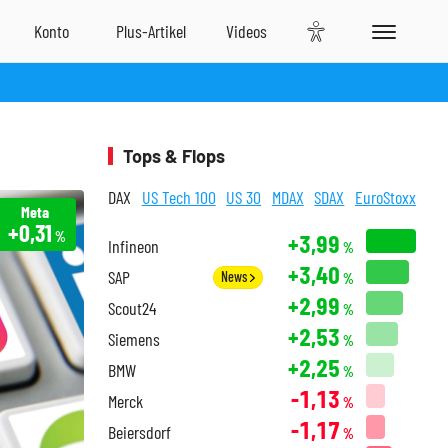
Tops & Flops
DAX
US Tech 100
US 30
MDAX
SDAX
EuroStoxx
Meta
+0,31
%
+3,99
Infineon
%
+3,40
SAP
News
%
+2,99
Scout24
%
+2,53
Siemens
%
+2,25
BMW
%
-1,13
Merck
%
-1,17
Beiersdorf
%