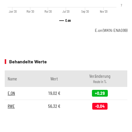
7
Jan '20
Mär '20
Mai '20
Jul '20
Sep '20
Nov '20
E.on
E.on
(WKN: ENAG99)
Behandelte Werte
Veränderung
Name
Wert
Heute in %
E.ON
19,02
€
+0,29
RWE
56,32
€
-0,04