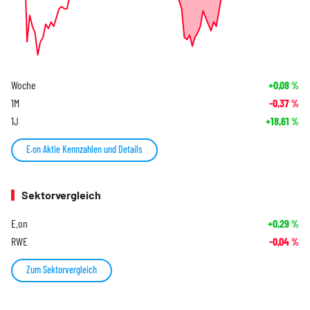
Woche
+0,08
%
1M
-0,37
%
1J
+18,61
%
E.on Aktie Kennzahlen und Details
Sektorvergleich
E.on
+0,29
%
RWE
-0,04
%
Zum Sektorvergleich