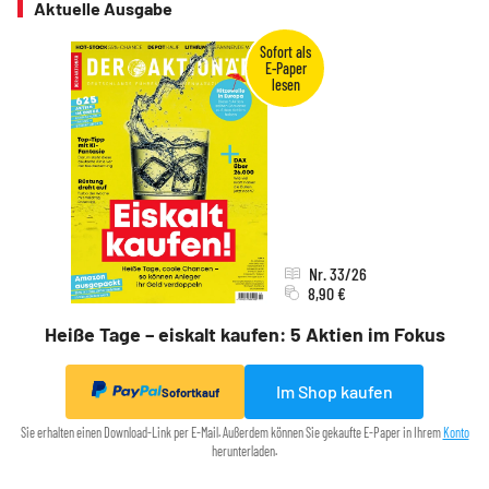
Aktuelle Ausgabe
Nr. 33/26
8,90 €
Heiße Tage – eiskalt kaufen: 5 Aktien im Fokus
Im Shop kaufen
Sofortkauf
Sie erhalten einen Download-Link per E-Mail. Außerdem können Sie gekaufte E-Paper in Ihrem
Konto
herunterladen.