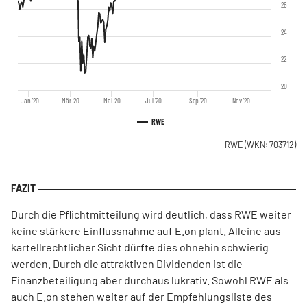
26
24
22
20
Jan '20
Mär '20
Mai '20
Jul '20
Sep '20
Nov '20
RWE
RWE
(WKN: 703712)
Durch die Pflichtmitteilung wird deutlich, dass RWE weiter
keine stärkere Einflussnahme auf E.on plant. Alleine aus
kartellrechtlicher Sicht dürfte dies ohnehin schwierig
werden. Durch die attraktiven Dividenden ist die
Finanzbeteiligung aber durchaus lukrativ. Sowohl RWE als
auch E.on stehen weiter auf der Empfehlungsliste des