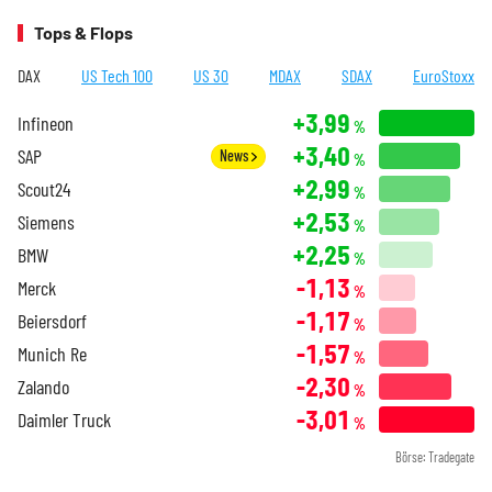
Tops & Flops
DAX
US Tech 100
US 30
MDAX
SDAX
EuroStoxx
+3,99
Infineon
%
+3,40
SAP
News
%
+2,99
Scout24
%
+2,53
Siemens
%
+2,25
BMW
%
-1,13
Merck
%
-1,17
Beiersdorf
%
-1,57
Munich Re
%
-2,30
Zalando
%
-3,01
Daimler Truck
%
Börse: Tradegate