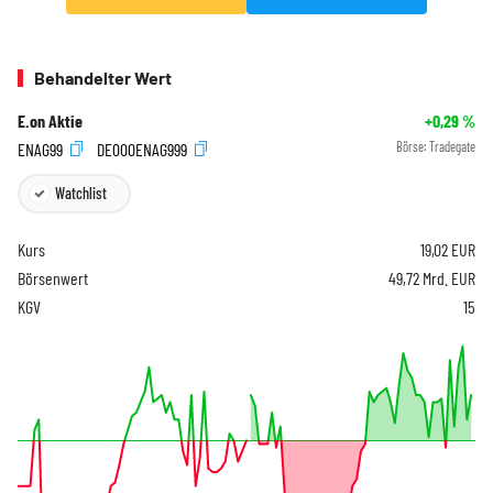
Behandelter Wert
E.on Aktie
+0,29
%
ENAG99
DE000ENAG999
Börse:
Tradegate
Watchlist
Kurs
19,02
EUR
Börsenwert
49,72 Mrd. EUR
KGV
15