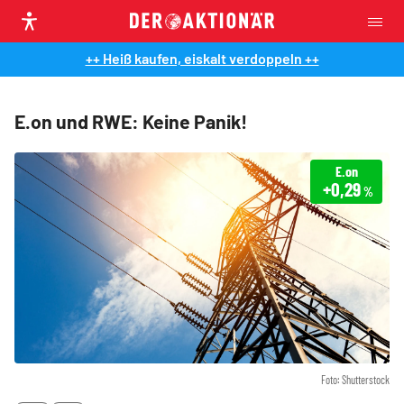
++ Heiß kaufen, eiskalt verdoppeln ++
E.on und RWE: Keine Panik!
E.on
+0,29
%
Foto: Shutterstock