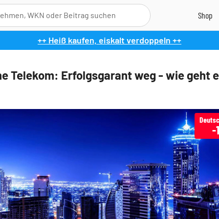
++ Heiß kaufen, eiskalt verdoppeln ++
e Telekom: Erfolgsgarant weg - wie geht es
Deutsc
-