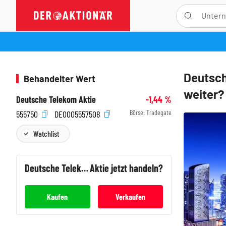
Deutsch
Behandelter Wert
weiter?
Deutsche Telekom Aktie
-1,44
%
Börse:
Tradegate
555750
DE0005557508
Watchlist
Deutsche Telekom
Aktie jetzt handeln?
Kaufen
Verkaufen