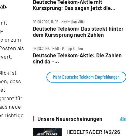
Deutsche Telekom‑Aktie mit
ab.
Kurssprung: Das sagen jetzt die
Analysten und DER AKTIONÄR
mit
06.08.2026, 16:05 ‧ Maximilian Völkl
Deutsche Telekom: Das steckt hinter
g-
dem Kurssprung nach Zahlen
e er zum
Posten als
06.08.2026, 08:50 ‧ Philipp Schleu
Deutsche Telekom‑Aktie: Die Zahlen
evert.
sind da –
Milliarden‑Rückkaufprogramm
ick ist
Mehr Deutsche Telekom Empfehlungen
men, dass
net
arant für
haus neue
r richtige
Unsere Neuerscheinungen
Alle
Neuerscheinungen
HEBELTRADER 142/26