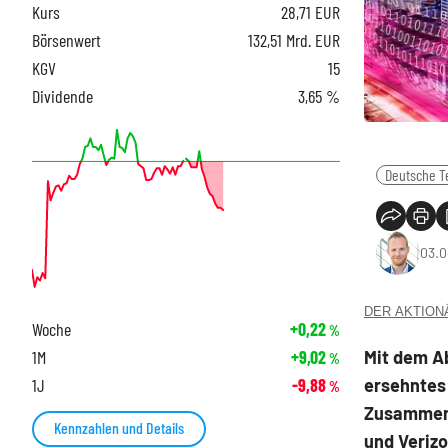
Kurs
28,71
EUR
Börsenwert
132,51 Mrd. EUR
KGV
15
Dividende
3,65 %
Deutsche T
03.0
DER AKTIONÄR
Woche
+0,22
%
Mit dem Ab
1M
+9,02
%
ersehntes 
1J
-9,88
%
Zusammens
Kennzahlen und Details
und Verizo