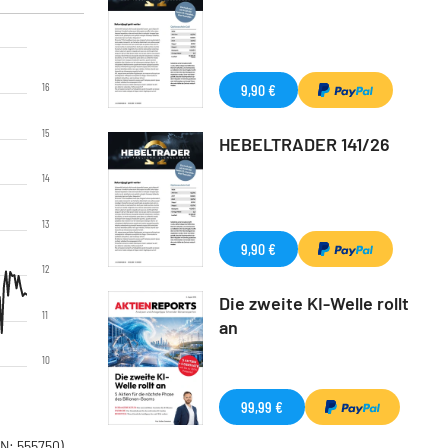
16
9,90 €
15
HEBELTRADER 141/26
14
13
9,90 €
12
Die zweite KI-Welle rollt
11
an
10
99,99 €
N: 555750)