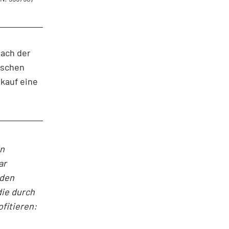
Nach der
tschen
kauf eine
in
ar
nden
die durch
fitieren: