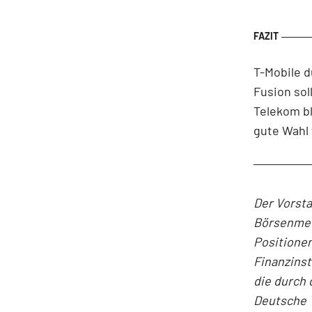
T-Mobile d
Fusion so
Telekom bl
gute Wahl 
Der Vorst
Börsenmedi
Positionen
Finanzins
die durch 
Deutsche 