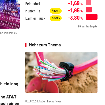
-1,69
Beiersdorf
%
-1,95
Munich Re
News
%
-3,80
Daimler Truck
News
%
Börse: Tradegate
che Telekom AG
Mehr zum Thema
h ein lang
sche AT&T
06.08.2026, 17:54 ‧ Lukas Meyer
auch einen