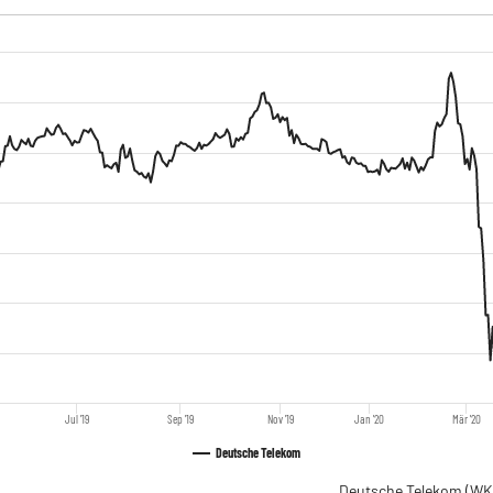
Jul '19
Sep '19
Nov '19
Jan '20
Mär '20
Deutsche Telekom
Deutsche Telekom
(WK