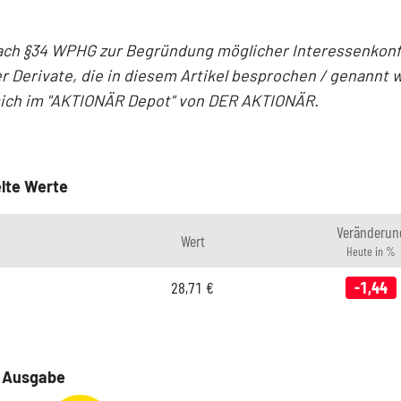
ach §34 WPHG zur Begründung möglicher Interessenkonfl
r Derivate, die in diesem Artikel besprochen / genannt 
sich im "AKTIONÄR Depot" von DER AKTIONÄR.
lte Werte
Veränderun
Wert
Heute in %
28,71
€
-1,44
e Ausgabe