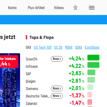
 jetzt
Tops & Flops
DAX
US Tech 100
US 30
MDAX
SDAX
EuroStoxx
+4,24
he Telekom
Scout24
News
%
1,44
+4,22
%
Infineon
%
+2,83
SAP
%
+2,61
Qiagen
%
+2,01
Siemens
News
%
-1,37
Deutsche Telekom
News
%
-1,47
Zalando
%