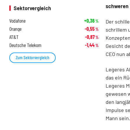
schweren 
Sektorvergleich
Vodafone
+0,36
Der schill
%
Orange
-0,55
schrillem
%
AT&T
-0,87
Konzepten
%
Deutsche Telekom
-1,44
Gesicht de
%
CEO nun ab
Zum Sektorvergleich
Legeres Ab
das ein Rü
Legeres M
gewesen w
den langj
Impulse se
Mann sein