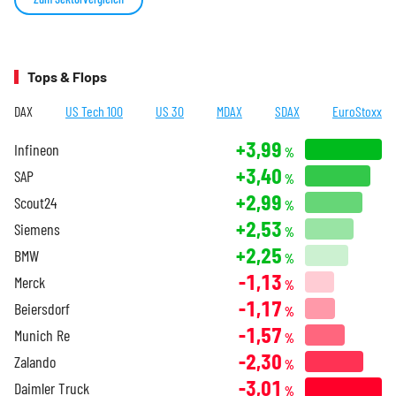
Tops & Flops
DAX
US Tech 100
US 30
MDAX
SDAX
EuroStoxx
+3,99
Infineon
%
+3,40
SAP
%
+2,99
Scout24
%
+2,53
Siemens
%
+2,25
BMW
%
-1,13
Merck
%
-1,17
Beiersdorf
%
-1,57
Munich Re
%
-2,30
Zalando
%
-3,01
Daimler Truck
%