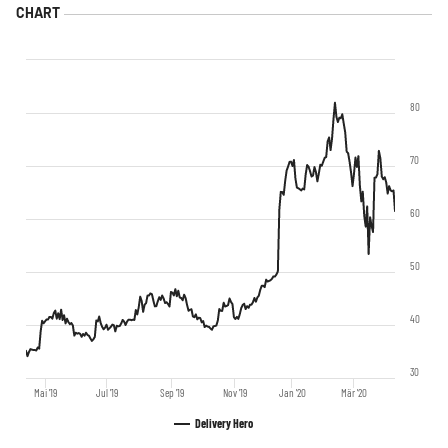
80
70
60
50
40
30
Mai '19
Jul '19
Sep '19
Nov '19
Jan '20
Mär '20
Delivery Hero