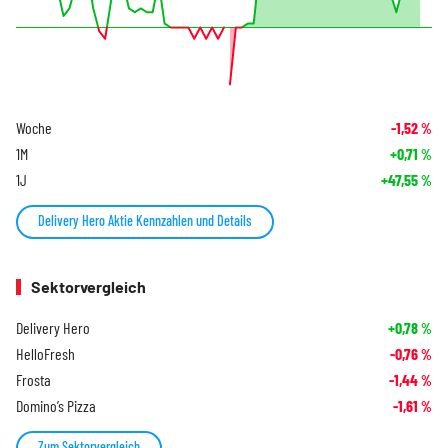
Woche
-1,52
%
1M
+0,71
%
1J
+47,55
%
Delivery Hero Aktie Kennzahlen und Details
Sektorvergleich
Delivery Hero
+0,78
%
HelloFresh
-0,76
%
Frosta
-1,44
%
Domino’s Pizza
-1,61
%
Zum Sektorvergleich