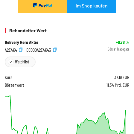
Im Shop kaufen
Behandelter Wert
Delivery Hero Aktie
+0,78
%
A2E4K4
DE000A2E4K43
Börse:
Tradegate
Watchlist
Kurs
37,19
EUR
Börsenwert
11,34 Mrd. EUR