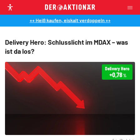
++ Heiß kaufen, eiskalt verdoppeln ++
Delivery Hero: Schlusslicht im MDAX – was
ist da los?
Delivery Hero
+0,78
%