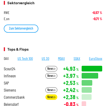
Sektorvergleich
RWE
-0,57
%
E.on
-0,71
%
Zum Sektorvergleich
Tops & Flops
DAX
US Tech 100
US 30
MDAX
SDAX
EuroStoxx
+4,93
Scout24
News
%
+3,97
Infineon
News
%
+2,53
SAP
%
+2,42
Siemens
News
%
+2,38
Commerzbank
News
%
-0,83
Beiersdorf
%