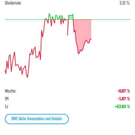
Dividende
2,12 %
Woche
-0,07
%
1M
-1,87
%
1J
+57,83
%
RWE Aktie Kennzahlen und Details