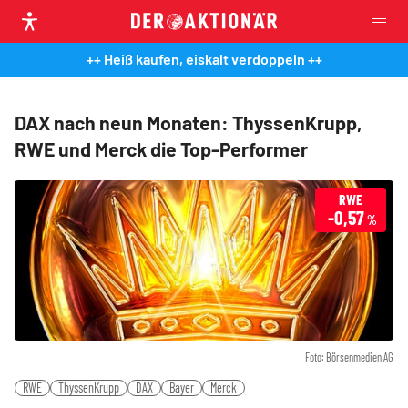
++ Heiß kaufen, eiskalt verdoppeln ++
DAX nach neun Monaten: ThyssenKrupp,
RWE und Merck die Top-Performer
RWE
-0,57
%
Foto: Börsenmedien AG
RWE
ThyssenKrupp
DAX
Bayer
Merck