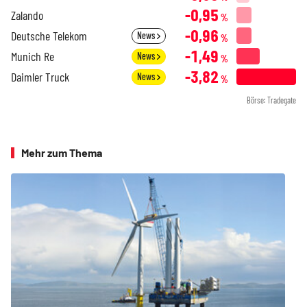
-0,95
Zalando
%
-0,96
Deutsche Telekom
News
%
-1,49
Munich Re
News
%
-3,82
Daimler Truck
News
%
Börse: Tradegate
Mehr zum Thema