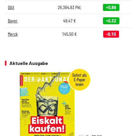
DAX
26.364,93
Pkt.
+0,86
Bayer
49,47
€
+0,32
Merck
145,50
€
-0,10
Aktuelle Ausgabe