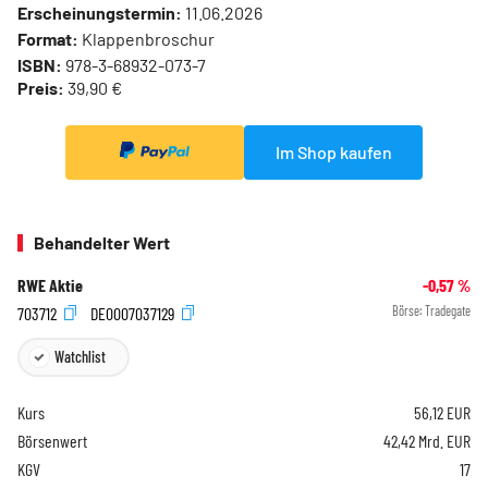
Erscheinungstermin:
11.06.2026
Format:
Klappenbroschur
ISBN:
978-3-68932-073-7
Preis:
39,90 €
Im Shop kaufen
Behandelter Wert
RWE Aktie
-0,57
%
703712
DE0007037129
Börse:
Tradegate
Watchlist
Kurs
56,12
EUR
Börsenwert
42,42 Mrd. EUR
KGV
17