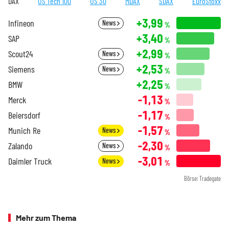
DAX
US Tech 100
US 30
MDAX
SDAX
EuroStoxx
+3,99
Infineon
News
%
+3,40
SAP
%
+2,99
Scout24
News
%
+2,53
Siemens
News
%
+2,25
BMW
%
-1,13
Merck
%
-1,17
Beiersdorf
%
-1,57
Munich Re
News
%
-2,30
Zalando
News
%
-3,01
Daimler Truck
News
%
Börse: Tradegate
Mehr zum Thema