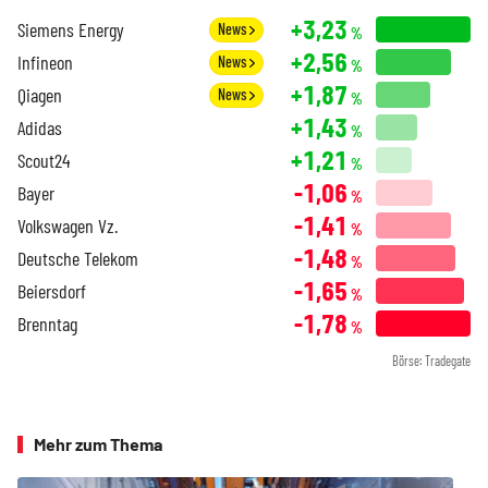
+3,23
Siemens Energy
News
%
+2,56
Infineon
News
%
+1,87
Qiagen
News
%
+1,43
Adidas
%
+1,21
Scout24
%
-1,06
Bayer
%
-1,41
Volkswagen Vz.
%
-1,48
Deutsche Telekom
%
-1,65
Beiersdorf
%
-1,78
Brenntag
%
Börse: Tradegate
Mehr zum Thema