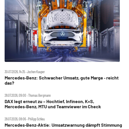
30.07.2026, 14:35 ‧ Jochen Kauper
Mercedes‑Benz: Schwacher Umsatz, gute Marge ‑ reicht
das?
28.07.2026, 09:00 ‧ Thomas Bergmann
DAX legt erneut zu – Hochtief, Infineon, K+S,
Mercedes‑Benz, MTU und Teamviewer im Check
28.07.2026, 08:06 ‧ Philipp Schleu
Mercedes‑Benz‑Aktie: Umsatzwarnung dämpft Stimmung