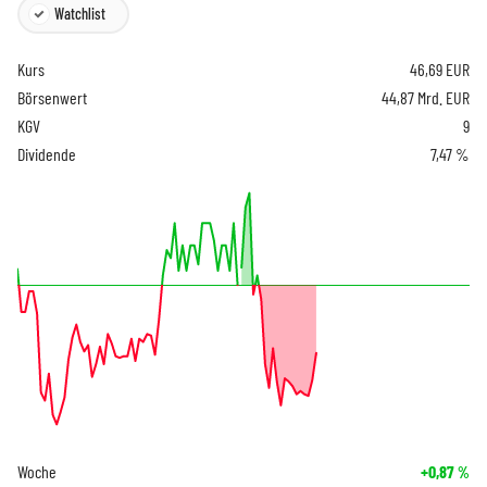
Watchlist
Kurs
46,69
EUR
Börsenwert
44,87 Mrd. EUR
KGV
9
Dividende
7,47 %
Woche
+0,87
%