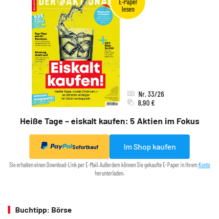
Nr. 33/26
8,90 €
Heiße Tage – eiskalt kaufen: 5 Aktien im Fokus
Im Shop kaufen
Sofortkauf
Sie erhalten einen Download-Link per E-Mail. Außerdem können Sie gekaufte E-Paper in Ihrem
Konto
herunterladen.
Buchtipp: Börse