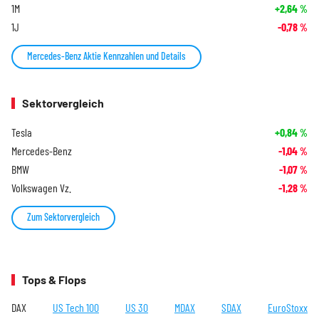
1M
+2,64
%
1J
-0,78
%
Mercedes-Benz Aktie Kennzahlen und Details
Sektorvergleich
Tesla
+0,84
%
Mercedes-Benz
-1,04
%
BMW
-1,07
%
Volkswagen Vz.
-1,28
%
Zum Sektorvergleich
Tops & Flops
DAX
US Tech 100
US 30
MDAX
SDAX
EuroStoxx