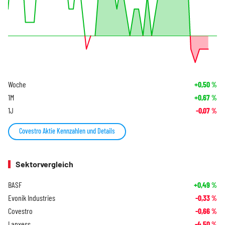
Woche
+0,50
%
1M
+0,67
%
1J
-0,07
%
Covestro Aktie Kennzahlen und Details
Sektorvergleich
BASF
+0,49
%
Evonik Industries
-0,33
%
Covestro
-0,66
%
Lanxess
-4,50
%