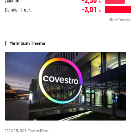
-2,30
Zalando
%
-3,01
Daimler Truck
%
Börse: Tradegate
Mehr zum Thema
09.01.2026, 12:28 ‧ Thorsten Küfner