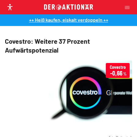
++ Heiß kaufen, eiskalt verdoppeln ++
Covestro: Weitere 37 Prozent
Aufwärtspotenzial
Covestro
-0,66
%