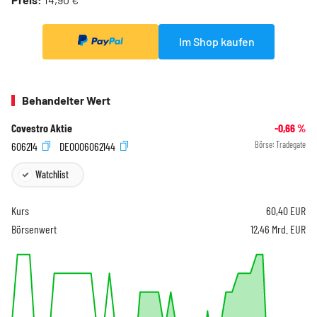
Im Shop kaufen
Behandelter Wert
Covestro Aktie
-0,66
%
606214
DE0006062144
Börse:
Tradegate
Watchlist
Kurs
60,40
EUR
Börsenwert
12,46 Mrd. EUR