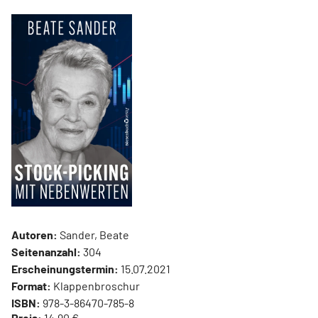
Autoren:
Sander, Beate
Seitenanzahl:
304
Erscheinungstermin:
15.07.2021
Format:
Klappenbroschur
ISBN:
978-3-86470-785-8
Preis:
14,90 €