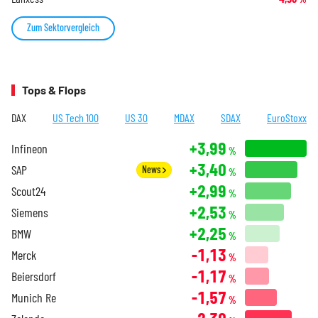
Zum Sektorvergleich
Tops & Flops
DAX
US Tech 100
US 30
MDAX
SDAX
EuroStoxx
+3,99
Infineon
%
+3,40
SAP
News
%
+2,99
Scout24
%
+2,53
Siemens
%
+2,25
BMW
%
-1,13
Merck
%
-1,17
Beiersdorf
%
-1,57
Munich Re
%