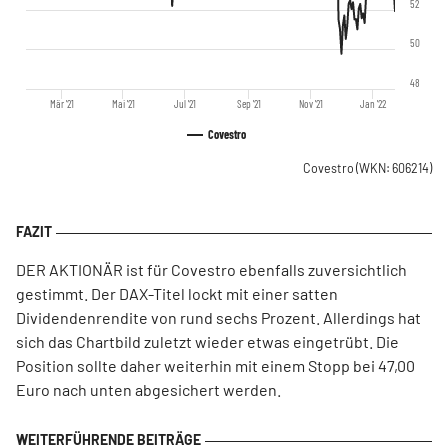
52
50
48
Mär '21
Mai '21
Jul '21
Sep '21
Nov '21
Jan '22
Covestro
Covestro
(WKN: 606214)
DER AKTIONÄR ist für Covestro ebenfalls zuversichtlich
gestimmt. Der DAX-Titel lockt mit einer satten
Dividendenrendite von rund sechs Prozent. Allerdings hat
sich das Chartbild zuletzt wieder etwas eingetrübt. Die
Position sollte daher weiterhin mit einem Stopp bei 47,00
Euro nach unten abgesichert werden.