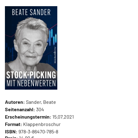
Autoren:
Sander, Beate
Seitenanzahl:
304
Erscheinungstermin:
15.07.2021
Format:
Klappenbroschur
ISBN:
978-3-86470-785-8
Preis:
14,90 €