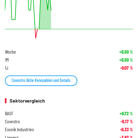
Woche
+0,50
%
1M
+0,50
%
1J
-0,07
%
Covestro Aktie Kennzahlen und Details
Sektorvergleich
BASF
+0,72
%
Covestro
-0,17
%
Evonik Industries
-0,33
%
Lanxess
-3,97
%