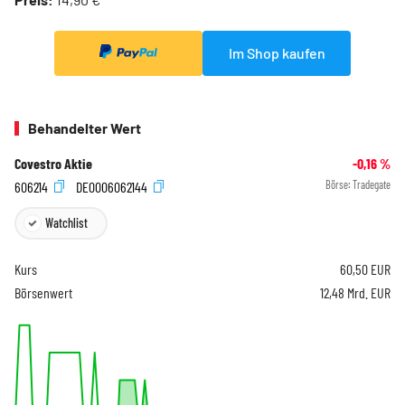
Im Shop kaufen
Behandelter Wert
Covestro Aktie
-0,16
%
606214
DE0006062144
Börse:
Tradegate
Watchlist
Kurs
60,50
EUR
Börsenwert
12,48 Mrd. EUR