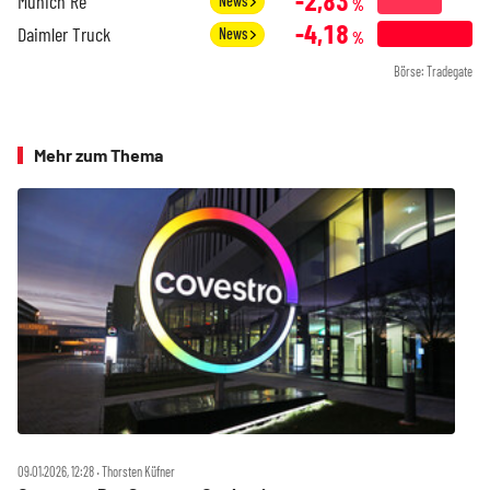
-2,83
Munich Re
News
%
-4,18
Daimler Truck
News
%
Börse: Tradegate
Mehr zum Thema
09.01.2026, 12:28 ‧ Thorsten Küfner