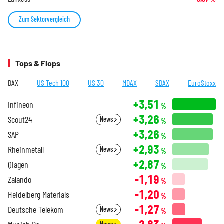
Zum Sektorvergleich
Tops & Flops
DAX
US Tech 100
US 30
MDAX
SDAX
EuroStoxx
+3,51
Infineon
%
+3,26
Scout24
News
%
+3,26
SAP
%
+2,93
Rheinmetall
News
%
+2,87
Qiagen
%
-1,19
Zalando
%
-1,20
Heidelberg Materials
%
-1,27
Deutsche Telekom
News
%