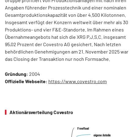
Gruppe profitiert von Produktionsanlagen mit nach ihren
Angaben führender Prozesstechnik und einer nominalen
Gesamtproduktionskapazität von über 4.500 Kilotonnen.
Insgesamt verfügt der Konzern weltweit über mehr als 30
Produktions- und vier F&E-Standorte. Im Rahmen eines
Übernahmeangebots hat sich die XRG P.J.S.C. insgesamt
95,02 Prozent der Covestro AG gesichert. Nach letzten
behördlichen Genehmigungen am 21. November 2025 war
das Closing der Transaktion nur noch Formsache.
Gründung:
2004
Offizielle Webseite:
https://www.covestro.com
Aktionärsverteilung Covestro
Freefloat
Freefloat
eigene Anteile
eigene Anteile