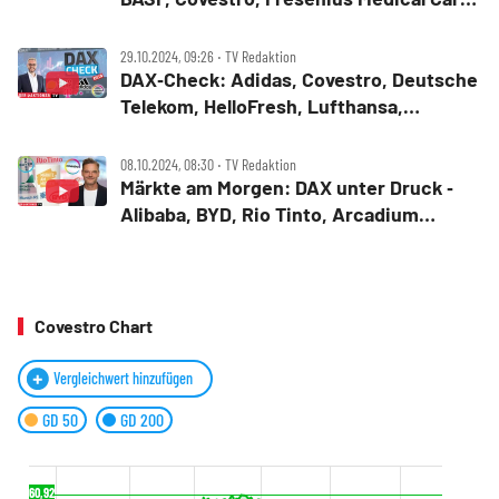
K+S, Rheinmetall, RWE, Volkswagen Vz.
im Fokus
29.10.2024, 09:26 ‧ TV Redaktion
DAX‑Check: Adidas, Covestro, Deutsche
Telekom, HelloFresh, Lufthansa,
ThyssenKrupp
08.10.2024, 08:30 ‧ TV Redaktion
Märkte am Morgen: DAX unter Druck ‑
Alibaba, BYD, Rio Tinto, Arcadium
Lithium, Standard Lithium, Munich Re,
Covestro, Bayer, SMA Solar,
Commerzbank im Check
Covestro Chart
Vergleichwert hinzufügen
GD 50
GD 200
60,92