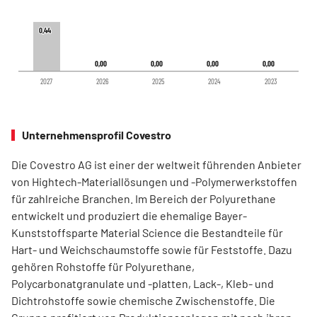
0,44
0,44
0,00
0,00
0,00
0,00
0,00
0,00
0,00
0,00
2027
2026
2025
2024
2023
Unternehmensprofil Covestro
Die Covestro AG ist einer der weltweit führenden Anbieter
von Hightech-Materiallösungen und -Polymerwerkstoffen
für zahlreiche Branchen. Im Bereich der Polyurethane
entwickelt und produziert die ehemalige Bayer-
Kunststoffsparte Material Science die Bestandteile für
Hart- und Weichschaumstoffe sowie für Feststoffe. Dazu
gehören Rohstoffe für Polyurethane,
Polycarbonatgranulate und -platten, Lack-, Kleb- und
Dichtrohstoffe sowie chemische Zwischenstoffe. Die