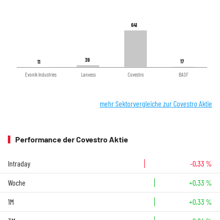
641
641
39
39
17
17
11
11
Evonik Industries
Lanxess
Covestro
BASF
mehr Sektorvergleiche zur Covestro Aktie
Performance der Covestro Aktie
Intraday
-0,33 %
Woche
+0,33 %
1M
+0,33 %