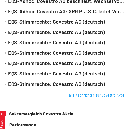
EQS-Adhoc: Covestro AG beschließt, Wechsel vom Prime Standard in den General Standard der Frankfurter Wertpapierbörse zu beantragen (deutsch)
EQS-Adhoc: Covestro AG: XRG P.J.S.C. leitet Verfahren zur Übertragung der Aktien der Minderheitsaktionäre der Covestro AG auf die XRG P.J.S.C. ein (aktienrechtlicher Squeeze-out) (deutsch)
EQS-Stimmrechte: Covestro AG (deutsch)
EQS-Stimmrechte: Covestro AG (deutsch)
EQS-Stimmrechte: Covestro AG (deutsch)
EQS-Stimmrechte: Covestro AG (deutsch)
EQS-Stimmrechte: Covestro AG (deutsch)
EQS-Stimmrechte: Covestro AG (deutsch)
EQS-Stimmrechte: Covestro AG (deutsch)
alle Nachrichten zur Covestro Aktie
Sektorvergleich Covestro Aktie
xklusiv
Performance