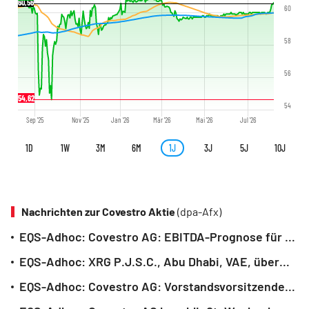
60,56
60
58
56
54,62
54
Sep '25
Nov '25
Jan '26
Mär '26
Mai '26
Jul '26
1D
1W
3M
6M
1J
3J
5J
10J
Nachrichten zur Covestro Aktie
(dpa-Afx)
EQS-Adhoc: Covestro AG: EBITDA-Prognose für Gesamtjahr 2026 angehoben (deutsch)
EQS-Adhoc: XRG P.J.S.C., Abu Dhabi, VAE, übermittelt förmliches Squeeze-out-Verlangen und legt Barabfindung für die Übertragung der Aktien der Minderheitsaktionäre der Covestro AG auf EUR 59,46 je Aktie fest (deutsch)
EQS-Adhoc: Covestro AG: Vorstandsvorsitzender Dr. Markus Steilemann wird Vertrag nicht über 31. Mai 2028 hinaus verlängern (deutsch)