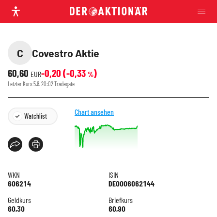
C
Covestro Aktie
60,60
-0,20
(
-0,33
)
EUR
%
Letzter Kurs
5.8. 20:02
Tradegate
Chart ansehen
Watchlist
WKN
ISIN
606214
DE0006062144
Geldkurs
Briefkurs
60,30
60,90