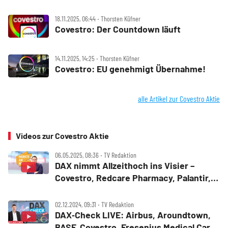
18.11.2025, 06:44 ‧ Thorsten Küfner
Covestro: Der Countdown läuft
14.11.2025, 14:25 ‧ Thorsten Küfner
Covestro: EU genehmigt Übernahme!
alle Artikel zur Covestro Aktie
Videos zur Covestro Aktie
06.05.2025, 08:36 ‧ TV Redaktion
DAX nimmt Allzeithoch ins Visier –
Covestro, Redcare Pharmacy, Palantir,
Tesla, Take‑Two Interactive, Hims &
Hers, Ford
02.12.2024, 09:31 ‧ TV Redaktion
DAX‑Check LIVE: Airbus, Aroundtown,
BASF, Covestro, Fresenius Medical Care,