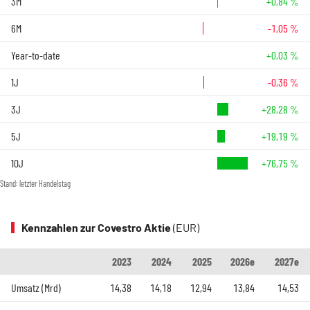
3M
+0,84 %
6M
-1,05 %
Year-to-date
+0,03 %
1J
-0,36 %
3J
+28,28 %
5J
+19,19 %
10J
+76,75 %
Stand: letzter Handelstag
Kennzahlen zur Covestro Aktie
(EUR)
2023
2024
2025
2026e
2027e
Umsatz (Mrd)
14,38
14,18
12,94
13,84
14,53