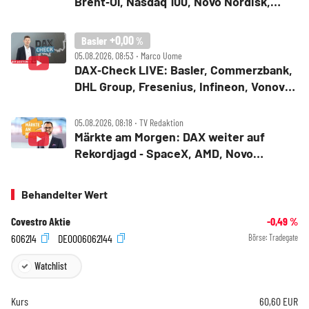
Brent‑Öl, Nasdaq 100, Novo Nordisk,
Bitcoin
+0,00
Basler
%
05.08.2026, 08:53 ‧ Marco Uome
DAX‑Check LIVE: Basler, Commerzbank,
DHL Group, Fresenius, Infineon, Vonovia
im Fokus
05.08.2026, 08:18 ‧ TV Redaktion
Märkte am Morgen: DAX weiter auf
Rekordjagd ‑ SpaceX, AMD, Novo
Nordisk, Siemens Energy, Fresenius
Behandelter Wert
Covestro Aktie
-0,49
%
606214
DE0006062144
Börse:
Tradegate
Watchlist
Kurs
60,60
EUR