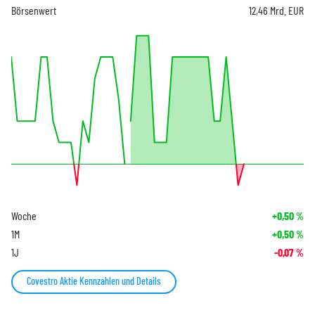
Börsenwert
12,46 Mrd. EUR
Woche
+0,50
%
1M
+0,50
%
1J
-0,07
%
Covestro Aktie Kennzahlen und Details