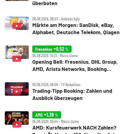
überboten
06.08.2026, 08:23 ‧ Andreas Agly
Märkte am Morgen: SanDisk, eBay,
Alphabet, Deutsche Telekom, Qiagen
+0,52
Fresenius
%
05.08.2026, 14:21 ‧ Marco Uome
Opening Bell: Fresenius, DHL Group,
AMD, Arista Networks, Booking
Holdings, Walt Disney, Eli Lilly, Uber
05.08.2026, 09:58 ‧ TV Redaktion
Trading‑Tipp Booking: Zahlen und
Ausblick überzeugen
+1,39
AMD
%
05.08.2026, 09:44 ‧ Marco Uome
AMD: Kursfeuerwerk NACH Zahlen?