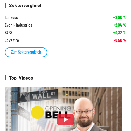
Sektorvergleich
Lanxess
+2,80
%
Evonik Industries
+2,04
%
BASF
+0,32
%
Covestro
-0,50
%
Zum Sektorvergleich
Top-Videos