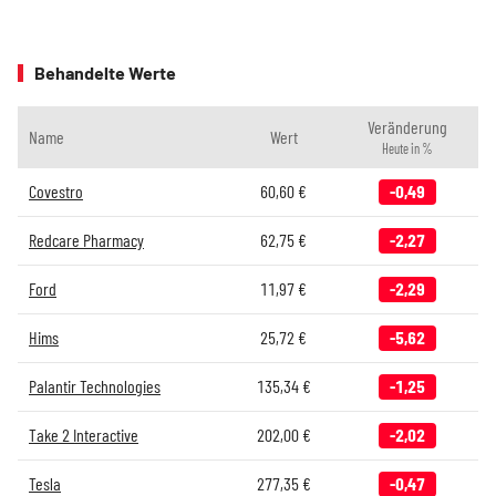
Behandelte Werte
Veränderung
Name
Wert
Heute in %
Covestro
60,60
€
-0,49
Redcare Pharmacy
62,75
€
-2,27
Ford
11,97
€
-2,29
Hims
25,72
€
-5,62
Palantir Technologies
135,34
€
-1,25
Take 2 Interactive
202,00
€
-2,02
Tesla
277,35
€
-0,47