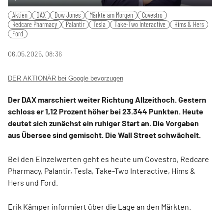
Play
Mute
Settings
PIP
Ente
Aktien
DAX
Dow Jones
Märkte am Morgen
Covestro
fulls
Redcare Pharmacy
Palantir
Tesla
Take-Two Interactive
Hims & Hers
Ford
06.05.2025, 08:36
DER AKTIONÄR bei Google bevorzugen
Der DAX marschiert weiter Richtung Allzeithoch. Gestern
schloss er 1,12 Prozent höher bei 23.344 Punkten. Heute
deutet sich zunächst ein ruhiger Start an. Die Vorgaben
aus Übersee sind gemischt. Die Wall Street schwächelt.
Bei den Einzelwerten geht es heute um Covestro, Redcare
Pharmacy, Palantir, Tesla, Take-Two Interactive, Hims &
Hers und Ford.
Erik Kämper informiert über die Lage an den Märkten.