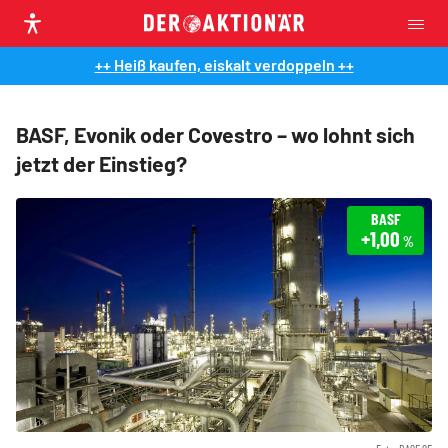
++ Heiß kaufen, eiskalt verdoppeln ++
BASF, Evonik oder Covestro – wo lohnt sich
jetzt der Einstieg?
BASF
+1,00
%