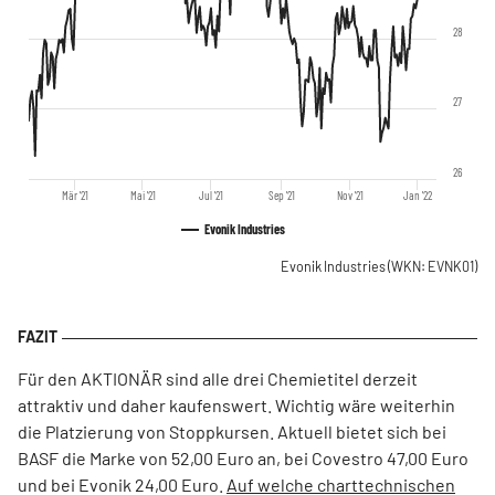
28
27
26
Mär '21
Mai '21
Jul '21
Sep '21
Nov '21
Jan '22
Evonik Industries
Evonik Industries
(WKN: EVNK01)
Für den AKTIONÄR sind alle drei Chemietitel derzeit
attraktiv und daher kaufenswert. Wichtig wäre weiterhin
die Platzierung von Stoppkursen. Aktuell bietet sich bei
BASF die Marke von 52,00 Euro an, bei Covestro 47,00 Euro
und bei Evonik 24,00 Euro.
Auf welche charttechnischen