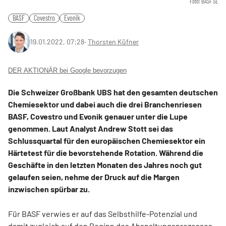
Foto: BASF SE
BASF
Covestro
Evonik
19.01.2022, 07:28
‧
Thorsten Küfner
DER AKTIONÄR bei Google bevorzugen
Die Schweizer Großbank UBS hat den gesamten deutschen
Chemiesektor und dabei auch die drei Branchenriesen
BASF, Covestro und Evonik genauer unter die Lupe
genommen. Laut Analyst Andrew Stott sei das
Schlussquartal für den europäischen Chemiesektor ein
Härtetest für die bevorstehende Rotation. Während die
Geschäfte in den letzten Monaten des Jahres noch gut
gelaufen seien, nehme der Druck auf die Margen
inzwischen spürbar zu.
Für BASF verwies er auf das Selbsthilfe-Potenzial und
damit zugleich auf den Beginn des Abspaltungsprozesses