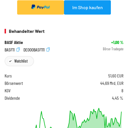
Im Shop kaufen
Behandelter Wert
BASF Aktie
+1,00
%
BASF11
DE000BASF111
Börse:
Tradegate
Watchlist
Kurs
51,60
EUR
Börsenwert
44,69 Mrd. EUR
KGV
8
Dividende
4,45 %