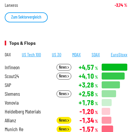
Lanxess
-3,74
%
Zum Sektorvergleich
Tops & Flops
DAX
US Tech 100
US 30
MDAX
SDAX
EuroStoxx
+4,57
Infineon
News
%
+4,10
Scout24
News
%
+3,28
SAP
%
+2,58
Siemens
News
%
+1,78
Vonovia
%
-1,20
Heidelberg Materials
%
-1,34
Allianz
News
%
-1,57
Munich Re
News
%