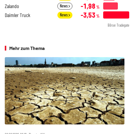
-1,98
Zalando
News
%
-3,53
Daimler Truck
News
%
Börse: Tradegate
Mehr zum Thema