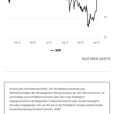
60
55
Mär '21
Mai '21
Jul '21
Sep '21
Nov '21
Jan '22
BASF
BASF
(WKN: BASF11)
Hinweis auf Interessenkonflikte: Der Vorstandsvorsitzende und
Mehrheitsinhaber der Herausgeberin Börsenmedien AG, Herr Bernd Förtsch, ist
unmittelbar und mittelbar Positionen über die in der Publikation
angesprochenen nachfolgenden Finanzinstrumente oder hierauf bezogene
Derivate eingegangen, die von der durch die Publikation etwaig resultierenden
Kursentwicklung profitieren können: BASF.