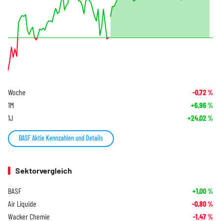
Woche
-0,72
%
1M
+6,96
%
1J
+24,02
%
BASF Aktie Kennzahlen und Details
Sektorvergleich
BASF
+1,00
%
Air Liquide
-0,80
%
Wacker Chemie
-1,47
%