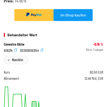
Preis:
14,90 €
Im Shop kaufen
Behandelter Wert
Covestro Aktie
-0,16
%
606214
DE0006062144
Börse:
Tradegate
Watchlist
Kurs
60,50
EUR
Börsenwert
12,46 Mrd. EUR