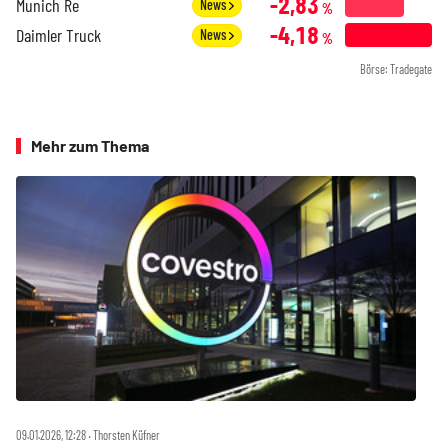
-2,83
Munich Re
News
%
-4,18
Daimler Truck
News
%
Börse: Tradegate
Mehr zum Thema
09.01.2026, 12:28 ‧ Thorsten Küfner