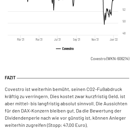
52
50
48
Mär '21
Mai '21
Jul '21
Sep '21
Nov '21
Jan '22
Covestro
Covestro
(WKN: 606214)
Covestro ist weiterhin bemüht, seinen CO2-Fußabdruck
kräftig zu verringern. Dies kostet zwar kurzfristig Geld, ist
aber mittel- bis langfristig absolut sinnvoll. Die Aussichten
für den DAX-Konzern bleiben gut. Da die Bewertung der
Dividendenperle nach wie vor günstig ist, können Anleger
weiterhin zugreifen (Stopp: 47,00 Euro).