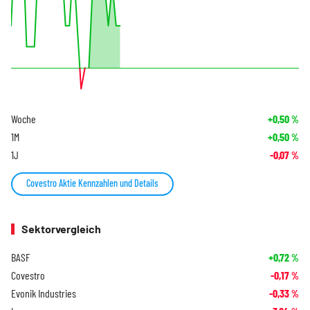
Woche
+0,50
%
1M
+0,50
%
1J
-0,07
%
Covestro Aktie Kennzahlen und Details
Sektorvergleich
BASF
+0,72
%
Covestro
-0,17
%
Evonik Industries
-0,33
%