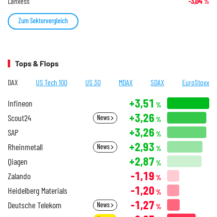
Lanxess
-3,04
%
Zum Sektorvergleich
Tops & Flops
DAX
US Tech 100
US 30
MDAX
SDAX
EuroStoxx
+3,51
Infineon
%
+3,26
Scout24
News
%
+3,26
SAP
%
+2,93
Rheinmetall
News
%
+2,87
Qiagen
%
-1,19
Zalando
%
-1,20
Heidelberg Materials
%
-1,27
Deutsche Telekom
News
%