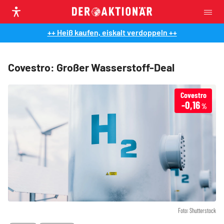
++ Heiß kaufen, eiskalt verdoppeln ++
Covestro: Großer Wasserstoff-Deal
Covestro
-0,16
%
Foto: Shutterstock