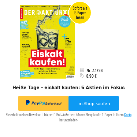
Nr. 33/26
8,90 €
Heiße Tage – eiskalt kaufen: 5 Aktien im Fokus
Im Shop kaufen
Sofortkauf
Sie erhalten einen Download-Link per E-Mail. Außerdem können Sie gekaufte E-Paper in Ihrem
Konto
herunterladen.