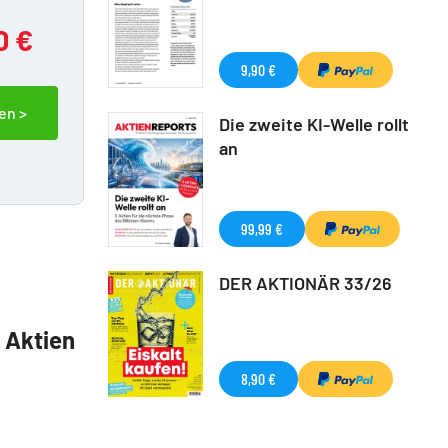
0 €
9,90 €
en >
Die zweite KI-Welle rollt
an
99,99 €
DER AKTIONÄR 33/26
5 Aktien
8,90 €