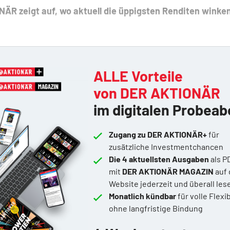
ÄR zeigt auf, wo aktuell die üppigsten Renditen winke
ALLE Vorteile
von DER AKTIONÄR
im digitalen Probeab
Zugang zu DER AKTIONÄR+
für
zusätzliche Investmentchancen
Die 4 aktuellsten Ausgaben
als P
mit
DER AKTIONÄR MAGAZIN
auf 
Website jederzeit und überall les
Monatlich kündbar
für volle Flexib
ohne langfristige Bindung