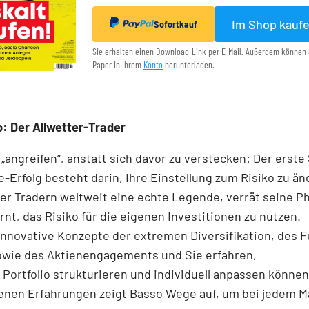
Im Shop kauf
Sofortkauf
Sie erhalten einen Download-Link per E-Mail. Außerdem können 
Paper in Ihrem
Konto
herunterladen.
: Der Allwetter-Trader
 „angreifen“, anstatt sich davor zu verstecken: Der erste 
-Erfolg besteht darin, Ihre Einstellung zum Risiko zu ä
er Tradern weltweit eine echte Legende, verrät seine Ph
rnt, das Risiko für die eigenen Investitionen zu nutzen.
 innovative Konzepte der extremen Diversifikation, des F
owie des Aktienengagements und Sie erfahren,
r Portfolio strukturieren und individuell anpassen könne
enen Erfahrungen zeigt Basso Wege auf, um bei jedem M