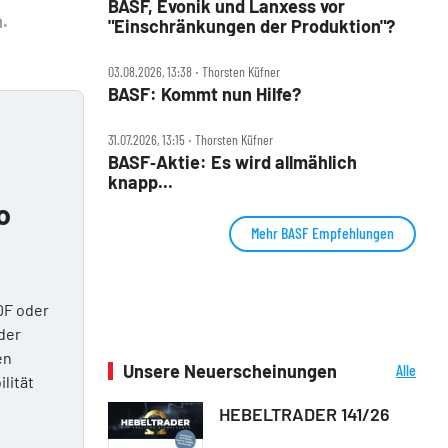
BASF, Evonik und Lanxess vor
n.
"Einschränkungen der Produktion"?
03.08.2026, 13:38 ‧ Thorsten Küfner
BASF: Kommt nun Hilfe?
31.07.2026, 13:15 ‧ Thorsten Küfner
BASF‑Aktie: Es wird allmählich
knapp...
o
Mehr BASF Empfehlungen
DF oder
der
en
Unsere Neuerscheinungen
Alle
ilität
Neuerscheinungen
HEBELTRADER 141/26