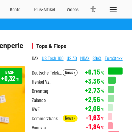
denperle
Tops & Flops
DAX
US Tech 100
US 30
MDAX
SDAX
EuroStoxx
+6,15
BASF
Deutsche Telekom
News
%
+0,32
+3,36
%
Henkel Vz.
%
+2,73
Brenntag
%
+2,56
Zalando
%
+2,06
RWE
%
-1,63
Commerzbank
News
%
-1,84
Vonovia
%