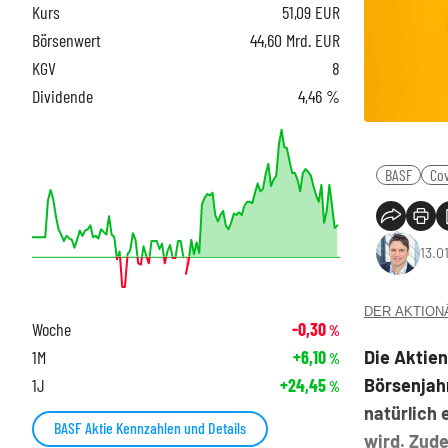
Kurs
51,09
EUR
Börsenwert
44,60 Mrd. EUR
KGV
8
Dividende
4,46 %
BASF
Co
13.0
DER AKTIONÄR
Woche
-0,30
%
Die Aktien
1M
+6,10
%
Börsenjahr
1J
+24,45
%
natürlich 
BASF Aktie Kennzahlen und Details
wird. Zude