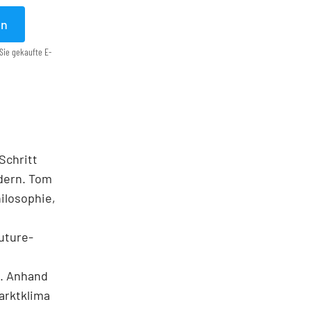
en
Sie gekaufte E-
Schritt
ndern. Tom
ilosophie,
uture-
n. Anhand
arktklima