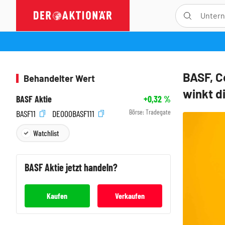
BASF, C
Behandelter Wert
winkt d
BASF Aktie
+0,32
%
Börse:
Tradegate
BASF11
DE000BASF111
Watchlist
BASF
Aktie jetzt handeln?
Kaufen
Verkaufen