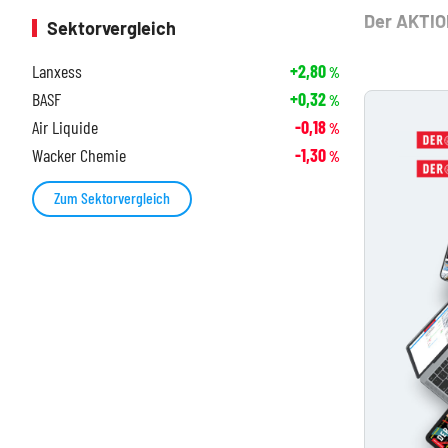
Der AKTION
Sektorvergleich
Lanxess
+2,80
%
BASF
+0,32
%
Air Liquide
-0,18
%
Wacker Chemie
-1,30
%
Zum Sektorvergleich