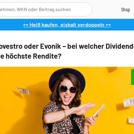
++ Heiß kaufen, eiskalt verdoppeln ++
ovestro oder Evonik – bei welcher Dividen
ie höchste Rendite?