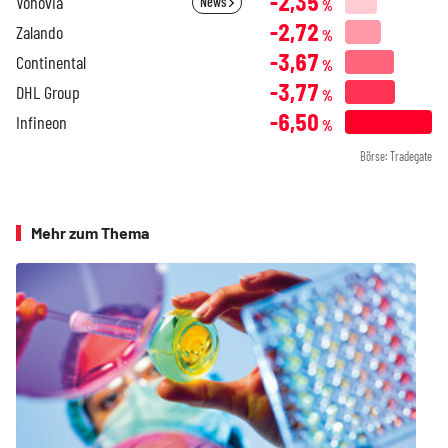
-2,35
Vonovia
News
%
-2,72
Zalando
%
-3,67
Continental
%
-3,77
DHL Group
%
-6,50
Infineon
%
Börse: Tradegate
Mehr zum Thema