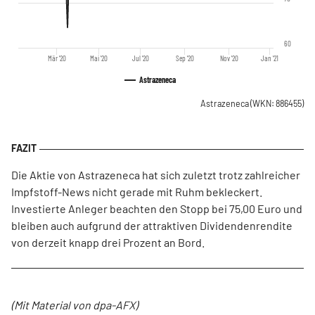
60
Mär '20
Mai '20
Jul '20
Sep '20
Nov '20
Jan '21
Astrazeneca
Astrazeneca
(WKN: 886455)
Die Aktie von Astrazeneca hat sich zuletzt trotz zahlreicher
Impfstoff-News nicht gerade mit Ruhm bekleckert.
Investierte Anleger beachten den Stopp bei 75,00 Euro und
bleiben auch aufgrund der attraktiven Dividendenrendite
von derzeit knapp drei Prozent an Bord.
(Mit Material von dpa-AFX)