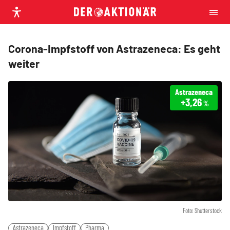
Corona-Impfstoff von Astrazeneca: Es geht
weiter
Astrazeneca
+3,26
%
Foto: Shutterstock
Astrazeneca
Impfstoff
Pharma