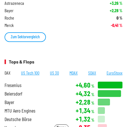
Astrazeneca
+3,26
%
Bayer
+2,28
%
Roche
0
%
Merck
-0,41
%
Zum Sektorvergleich
Tops & Flops
DAX
US Tech 100
US 30
MDAX
SDAX
EuroStoxx
+4,60
Fresenius
%
+4,32
Beiersdorf
%
+2,28
Bayer
%
+1,34
MTU Aero Engines
%
+1,32
Deutsche Börse
%