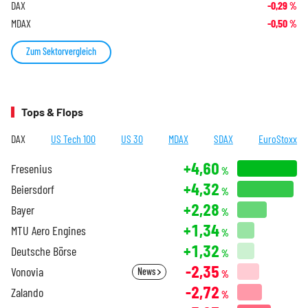
DAX
-0,29
%
MDAX
-0,50
%
Zum Sektorvergleich
Tops & Flops
DAX
US Tech 100
US 30
MDAX
SDAX
EuroStoxx
+4,60
Fresenius
%
+4,32
Beiersdorf
%
+2,28
Bayer
%
+1,34
MTU Aero Engines
%
+1,32
Deutsche Börse
%
-2,35
Vonovia
News
%
-2,72
Zalando
%