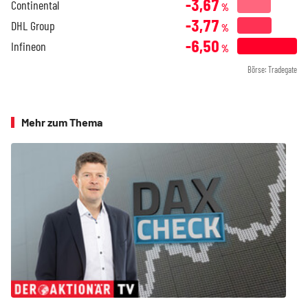
-3,67
Continental
%
-3,77
DHL Group
%
-6,50
Infineon
%
Börse: Tradegate
Mehr zum Thema