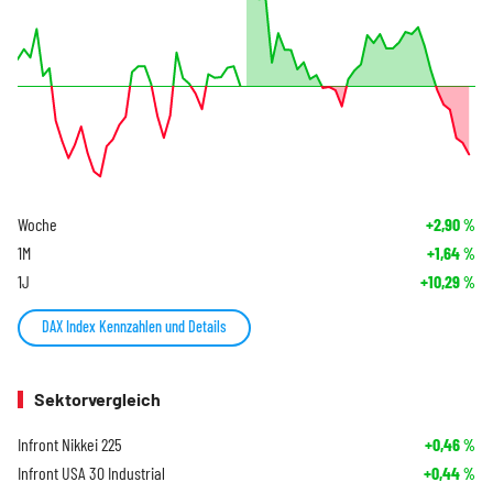
Woche
+2,90
%
1M
+1,64
%
1J
+10,29
%
DAX Index Kennzahlen und Details
Sektorvergleich
Infront Nikkei 225
+0,46
%
Infront USA 30 Industrial
+0,44
%