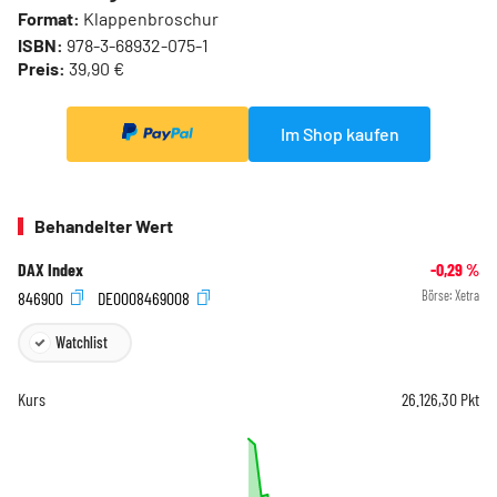
Format:
Klappenbroschur
ISBN:
978-3-68932-075-1
Preis:
39,90 €
Im Shop kaufen
Behandelter Wert
DAX Index
-0,29
%
846900
DE0008469008
Börse:
Xetra
Watchlist
Kurs
26.126,30
Pkt