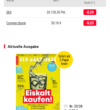
Heute in %
DAX
26.126,30
Pkt.
-0,29
Commerzbank
39,19
€
-0,23
Aktuelle Ausgabe
Nr. 33/26