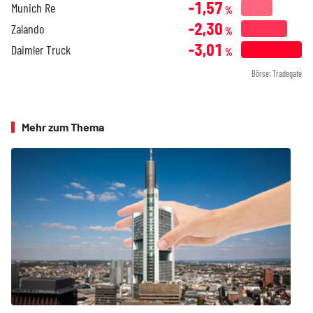
-1,57
Munich Re
%
-2,30
Zalando
%
-3,01
Daimler Truck
%
Börse: Tradegate
Mehr zum Thema