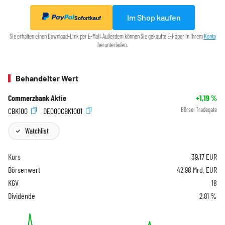
Im Shop kaufen
Sofortkauf
Sie erhalten einen Download-Link per E-Mail. Außerdem können Sie gekaufte E-Paper in Ihrem
Konto
herunterladen.
Behandelter Wert
Commerzbank Aktie
+1,19
%
CBK100
DE000CBK1001
Börse:
Tradegate
Watchlist
Kurs
39,17
EUR
Börsenwert
42,98 Mrd. EUR
KGV
18
Dividende
2,81 %