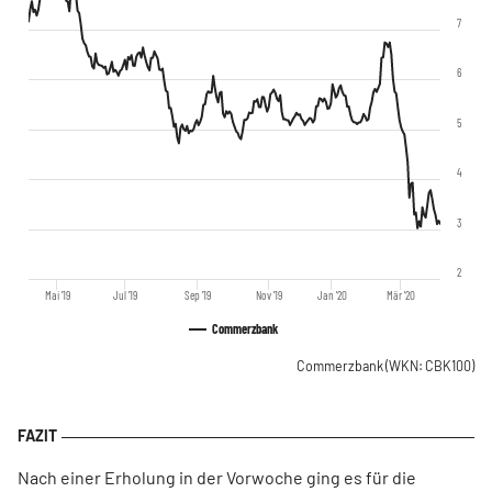
7
6
5
4
3
2
Mai '19
Jul '19
Sep '19
Nov '19
Jan '20
Mär '20
Commerzbank
Commerzbank
(WKN: CBK100)
Nach einer Erholung in der Vorwoche ging es für die