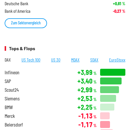
Deutsche Bank
+0,81
%
Bank of America
-0,27
%
Zum Sektorvergleich
Tops & Flops
DAX
US Tech 100
US 30
MDAX
SDAX
EuroStoxx
+3,99
Infineon
%
+3,40
SAP
%
+2,99
Scout24
%
+2,53
Siemens
%
+2,25
BMW
%
-1,13
Merck
%
-1,17
Beiersdorf
%