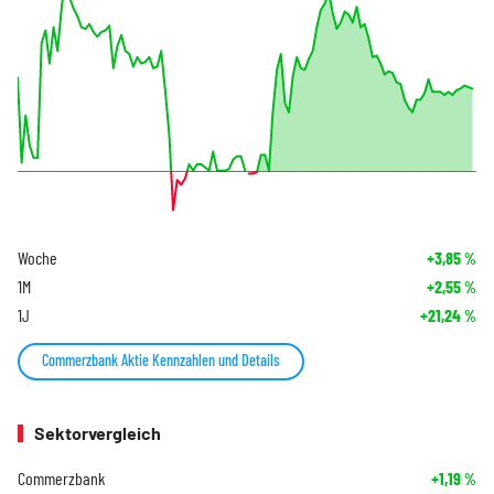
Woche
+3,85
%
1M
+2,55
%
1J
+21,24
%
Commerzbank Aktie Kennzahlen und Details
Sektorvergleich
Commerzbank
+1,19
%