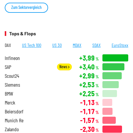
Zum Sektorvergleich
Tops & Flops
DAX
US Tech 100
US 30
MDAX
SDAX
EuroStoxx
+3,99
Infineon
%
+3,40
SAP
News
%
+2,99
Scout24
%
+2,53
Siemens
%
+2,25
BMW
%
-1,13
Merck
%
-1,17
Beiersdorf
%
-1,57
Munich Re
%
-2,30
Zalando
%