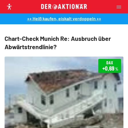
++ Heiß kaufen, eiskalt verdoppeln ++
Chart-Check Munich Re: Ausbruch über
Abwärtstrendlinie?
DAX
+0,69
%