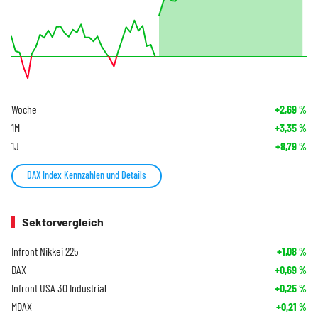
Woche
+2,69
%
1M
+3,35
%
1J
+8,79
%
DAX Index Kennzahlen und Details
Sektorvergleich
Infront Nikkei 225
+1,08
%
DAX
+0,69
%
Infront USA 30 Industrial
+0,25
%
MDAX
+0,21
%