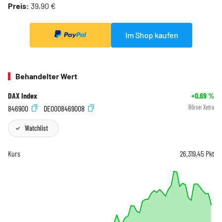
Preis:
39,90 €
Im Shop kaufen
Behandelter Wert
DAX Index
+0,69
%
846900
DE0008469008
Börse:
Xetra
Watchlist
Kurs
26.319,45
Pkt