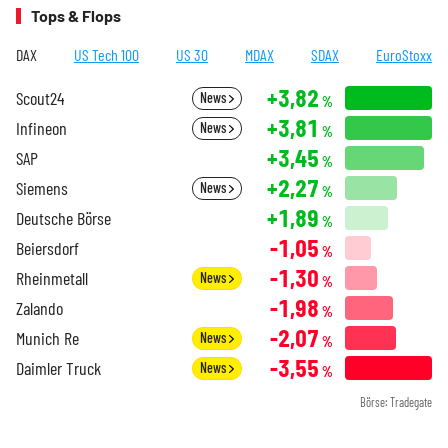
Tops & Flops
DAX
US Tech 100
US 30
MDAX
SDAX
EuroStoxx
+3,82
Scout24
News
%
+3,81
Infineon
News
%
+3,45
SAP
%
+2,27
Siemens
News
%
+1,89
Deutsche Börse
%
-1,05
Beiersdorf
%
-1,30
Rheinmetall
News
%
-1,98
Zalando
%
-2,07
Munich Re
News
%
-3,55
Daimler Truck
News
%
Börse: Tradegate