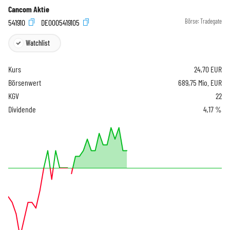
Cancom Aktie
541910
DE0005419105
Börse:
Tradegate
Watchlist
Kurs
24,70
EUR
Börsenwert
689,75 Mio. EUR
KGV
22
Dividende
4,17 %