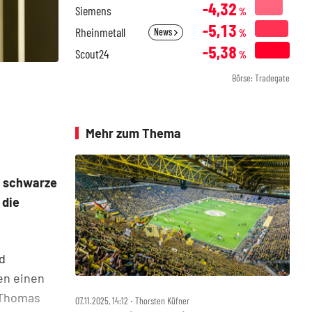
-4,32
Siemens
%
-5,13
Rheinmetall
News
%
-5,38
Scout24
%
Börse: Tradegate
Mehr zum Thema
r schwarze
 die
d
en einen
 Thomas
07.11.2025, 14:12 ‧ Thorsten Küfner