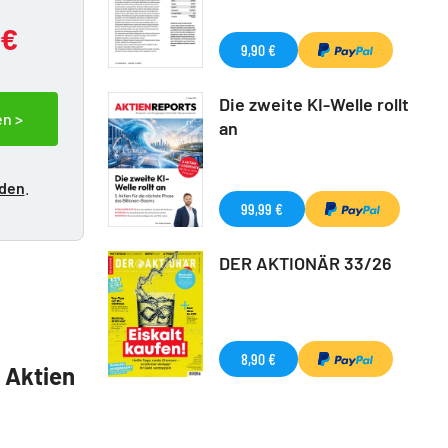
 €
9,90 €
Die zweite KI-Welle rollt
en >
an
lden
.
99,99 €
DER AKTIONÄR 33/26
8,90 €
5 Aktien