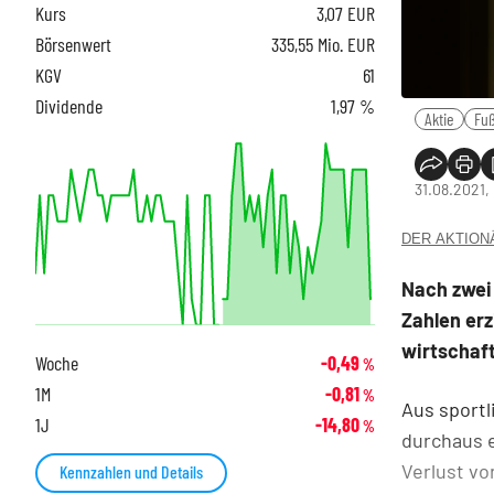
Kurs
3,07
EUR
Börsenwert
335,55 Mio. EUR
KGV
61
Dividende
1,97 %
Aktie
Fuß
31.08.2021,
DER AKTIONÄR
Nach zwei 
Zahlen er
wirtschaft
Woche
-0,49
%
1M
-0,81
%
Aus sportl
1J
-14,80
%
durchaus e
Verlust v
Kennzahlen und Details