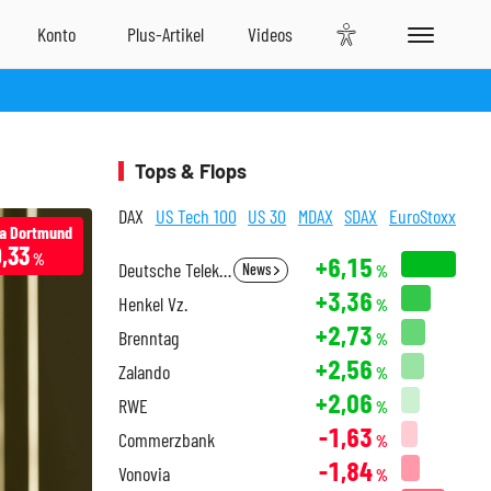
l
Tops & Flops
DAX
US Tech 100
US 30
MDAX
SDAX
EuroStoxx
ia Dortmund
0,33
%
+6,15
Deutsche Telekom
News
%
+3,36
Henkel Vz.
%
+2,73
Brenntag
%
+2,56
Zalando
%
+2,06
RWE
%
-1,63
Commerzbank
%
-1,84
Vonovia
%