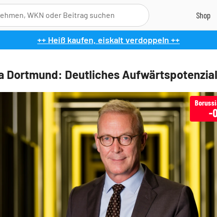
++ Heiß kaufen, eiskalt verdoppeln ++
a Dortmund: Deutliches Aufwärtspotenzia
Boruss
-