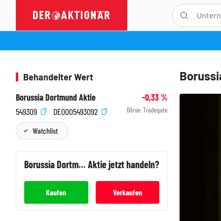
Borussi
Behandelter Wert
Borussia Dortmund Aktie
-0,33
%
Börse:
Tradegate
549309
DE0005493092
Watchlist
Borussia Dortmund
Aktie jetzt handeln?
Kaufen
Verkaufen