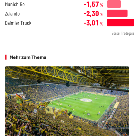
-1,57
Munich Re
%
-2,30
Zalando
%
-3,01
Daimler Truck
%
Börse: Tradegate
Mehr zum Thema