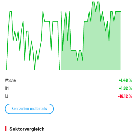
Woche
+1,48
%
1M
+1,82
%
1J
-16,12
%
Kennzahlen und Details
Sektorvergleich