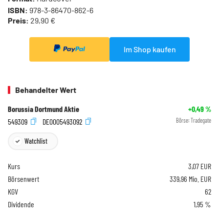
ISBN:
978-3-86470-862-6
Preis:
29,90 €
Im Shop kaufen
Behandelter Wert
Borussia Dortmund Aktie
+0,49
%
549309
DE0005493092
Börse:
Tradegate
Watchlist
Kurs
3,07
EUR
Börsenwert
339,96 Mio. EUR
KGV
62
Dividende
1,95 %