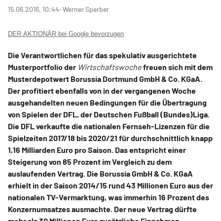
15.06.2016, 10:44
‧ Werner Sperber
DER AKTIONÄR bei Google bevorzugen
Die Verantwortlichen für das spekulativ ausgerichtete
Musterportfolio der
Wirtschaftswoche
freuen sich mit dem
Musterdepotwert Borussia Dortmund GmbH & Co. KGaA.
Der profitiert ebenfalls von in der vergangenen Woche
ausgehandelten neuen Bedingungen für die Übertragung
von Spielen der DFL, der Deutschen Fußball (Bundes)Liga.
Die DFL verkaufte die nationalen Fernseh-Lizenzen für die
Spielzeiten 2017/18 bis 2020/21 für durchschnittlich knapp
1,16 Milliarden Euro pro Saison. Das entspricht einer
Steigerung von 85 Prozent im Vergleich zu dem
auslaufenden Vertrag. Die Borussia GmbH & Co. KGaA
erhielt in der Saison 2014/15 rund 43 Millionen Euro aus der
nationalen TV-Vermarktung, was immerhin 16 Prozent des
Konzernumsatzes ausmachte. Der neue Vertrag dürfte
mehr als 30 Millionen Euro zusätzliche Einnahmen