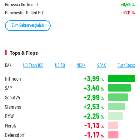
Borussia Dortmund
+0,49
%
Manchester United PLC
-0,11
%
Zum Sektorvergleich
Tops & Flops
DAX
US Tech 100
US 30
MDAX
SDAX
EuroStoxx
+3,99
Infineon
%
+3,40
SAP
%
+2,99
Scout24
%
+2,53
Siemens
%
+2,25
BMW
%
-1,13
Merck
%
-1,17
Beiersdorf
%