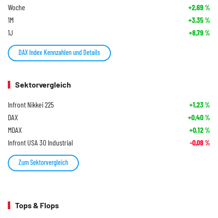
Woche
+2,69
%
1M
+3,35
%
1J
+8,79
%
DAX Index Kennzahlen und Details
Sektorvergleich
Infront Nikkei 225
+1,23
%
DAX
+0,40
%
MDAX
+0,12
%
Infront USA 30 Industrial
-0,08
%
Zum Sektorvergleich
Tops & Flops