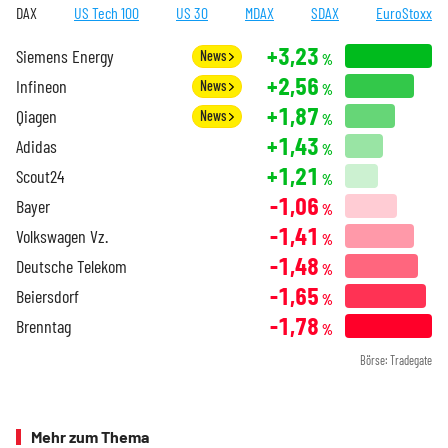
DAX
US Tech 100
US 30
MDAX
SDAX
EuroStoxx
+3,23
Siemens Energy
News
%
+2,56
Infineon
News
%
+1,87
Qiagen
News
%
+1,43
Adidas
%
+1,21
Scout24
%
-1,06
Bayer
%
-1,41
Volkswagen Vz.
%
-1,48
Deutsche Telekom
%
-1,65
Beiersdorf
%
-1,78
Brenntag
%
Börse: Tradegate
Mehr zum Thema