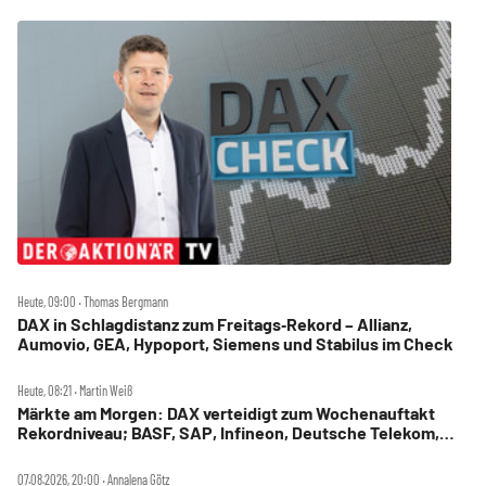
Heute, 09:00 ‧ Thomas Bergmann
DAX in Schlagdistanz zum Freitags‑Rekord – Allianz,
Aumovio, GEA, Hypoport, Siemens und Stabilus im Check
Heute, 08:21 ‧ Martin Weiß
Märkte am Morgen: DAX verteidigt zum Wochenauftakt
Rekordniveau; BASF, SAP, Infineon, Deutsche Telekom,
Hensoldt, Suss Microtec im Fokus
07.08.2026, 20:00 ‧ Annalena Götz