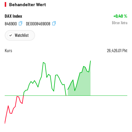
Behandelter Wert
DAX Index
+0,40
%
846900
DE0008469008
Börse:
Xetra
Watchlist
Kurs
26.426,01
Pkt