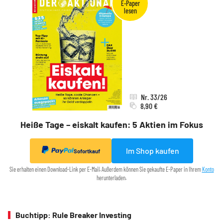
Nr. 33/26
8,90 €
Heiße Tage – eiskalt kaufen: 5 Aktien im Fokus
Im Shop kaufen
Sofortkauf
Sie erhalten einen Download-Link per E-Mail. Außerdem können Sie gekaufte E-Paper in Ihrem
Konto
herunterladen.
Buchtipp: Rule Breaker Investing