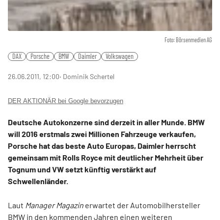
Foto: Börsenmedien AG
DAX
Porsche
BMW
Daimler
Volkswagen
26.06.2011, 12:00
‧ Dominik Schertel
DER AKTIONÄR bei Google bevorzugen
Deutsche Autokonzerne sind derzeit in aller Munde. BMW
will 2016 erstmals zwei Millionen Fahrzeuge verkaufen,
Porsche hat das beste Auto Europas, Daimler herrscht
gemeinsam mit Rolls Royce mit deutlicher Mehrheit über
Tognum und VW setzt künftig verstärkt auf
Schwellenländer.
Laut
Manager Magazin
erwartet
der Automobilhersteller
BMW in den kommenden Jahren einen weiteren