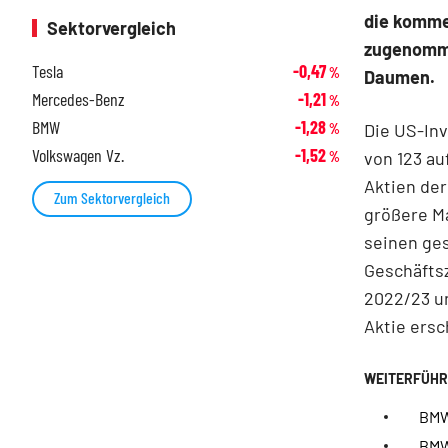
die komme
Sektorvergleich
zugenomme
Tesla
-0,47
%
Daumen.
Mercedes-Benz
-1,21
%
BMW
-1,28
Die US-In
%
Volkswagen Vz.
-1,52
von 123 au
%
Aktien der
Zum Sektorvergleich
größere Ma
seinen ge
Geschäftsz
2022/23 u
Aktie ersc
BMW
BMW