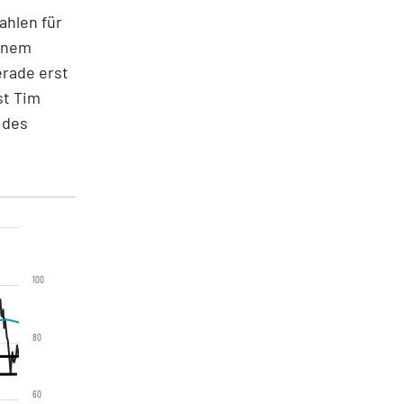
ahlen für
einem
erade erst
st Tim
 des
100
80
60