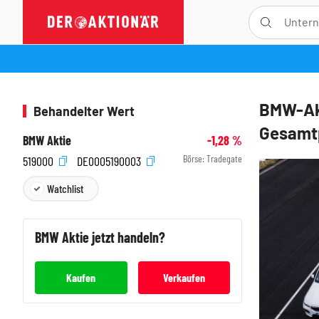
BMW-Akt
Behandelter Wert
Gesamt
BMW Aktie
-1,28
%
Börse:
Tradegate
519000
DE0005190003
Watchlist
BMW
Aktie jetzt handeln?
Kaufen
Verkaufen