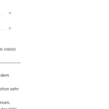
40
20
N: 519000)
zudem
schon sehr
ancen,
d das KGV