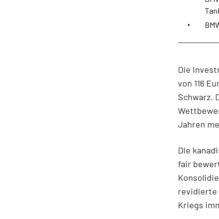
Tank
BMW 
Die Invest
von 116 Eu
Schwarz. D
Wettbewer
Jahren me
Die kanadi
fair bewer
Konsolidi
revidierte
Kriegs imm