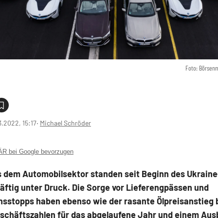
Foto: Börsen
3.2022, 15:17
‧
Michael Schröder
 bei Google bevorzugen
s dem Automobilsektor standen seit Beginn des Ukraine
äftig unter Druck. Die Sorge vor Lieferengpässen und
nsstopps haben ebenso wie der rasante Ölpreisanstieg b
eschäftszahlen für das abgelaufene Jahr und einem Ausb