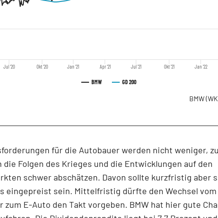
Jul '20
Okt '20
Jan '21
Apr '21
Jul '21
Okt '21
Jan '22
BMW
GD 200
BMW
(WK
sforderungen für die Autobauer werden nicht weniger, 
h die Folgen des Krieges und die Entwicklungen auf den
rkten schwer abschätzen. Davon sollte kurzfristig aber 
rs eingepreist sein. Mittelfristig dürfte den Wechsel vom
r zum E-Auto den Takt vorgeben. BMW hat hier gute Ch
ufahren. Die Dividendenrendite liegt bei 7,7 Prozent un