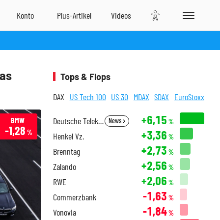
das
Tops & Flops
DAX
US Tech 100
US 30
MDAX
SDAX
EuroStoxx
+6,15
BMW
Deutsche Telekom
News
%
-1,28
+3,36
%
Henkel Vz.
%
+2,73
Brenntag
%
+2,56
Zalando
%
+2,06
RWE
%
-1,63
Commerzbank
%
-1,84
Vonovia
%