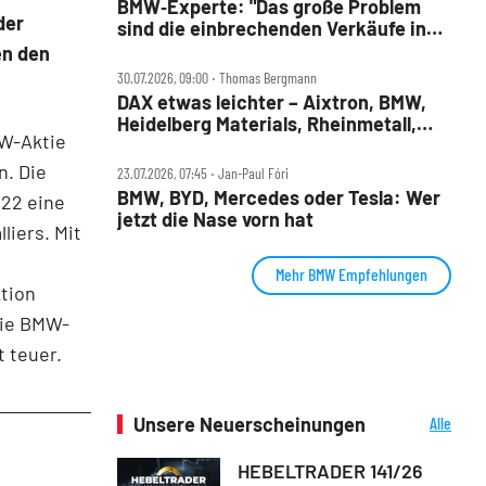
BMW‑Experte: "Das große Problem
der
sind die einbrechenden Verkäufe in
China"
en den
30.07.2026, 09:00 ‧ Thomas Bergmann
DAX etwas leichter – Aixtron, BMW,
Heidelberg Materials, Rheinmetall,
MW-Aktie
Symrise und Wacker Chemie im
Check
n. Die
23.07.2026, 07:45 ‧ Jan-Paul Fóri
BMW, BYD, Mercedes oder Tesla: Wer
022 eine
jetzt die Nase vorn hat
liers. Mit
Mehr BMW Empfehlungen
tion
Die BMW-
t teuer.
Unsere Neuerscheinungen
Alle
Neuerscheinungen
HEBELTRADER 141/26