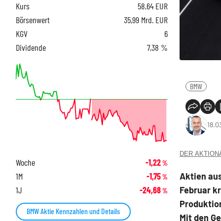
Kurs
58,64
EUR
Börsenwert
35,99 Mrd. EUR
KGV
6
Dividende
7,38 %
BMW
18.0
DER AKTIONÄR
Woche
-1,22
%
Aktien au
1M
-1,75
%
Februar kr
1J
-24,68
%
Produktio
BMW Aktie Kennzahlen und Details
Mit den G