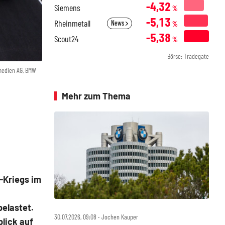
-4,32
Siemens
%
-5,13
Rheinmetall
News
%
-5,38
Scout24
%
Börse: Tradegate
medien AG, BMW
Mehr zum Thema
-Kriegs im
elastet.
30.07.2026, 09:08 ‧ Jochen Kauper
lick auf