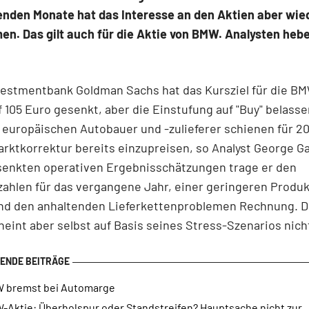
nden Monate hat das Interesse an den Aktien aber wie
n. Das gilt auch für die Aktie von BMW. Analysten heb
vestmentbank Goldman Sachs hat das Kursziel für die B
f 105 Euro gesenkt, aber die Einstufung auf "Buy" belasse
 europäischen Autobauer und -zulieferer schienen für 2
rktkorrektur bereits einzupreisen, so Analyst George Gal
senkten operativen Ergebnisschätzungen trage er den
ahlen für das vergangene Jahr, einer geringeren Produk
nd den anhaltenden Lieferkettenproblemen Rechnung. 
heint aber selbst auf Basis seines Stress-Szenarios nich
 bremst bei Automarge
-Aktie: Überholspur oder Standstreifen? Hauptsache nicht zur