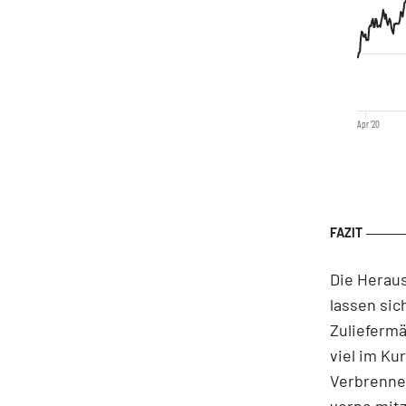
Apr '20
Die Herau
lassen sic
Zuliefermä
viel im Ku
Verbrenne
vorne mitz