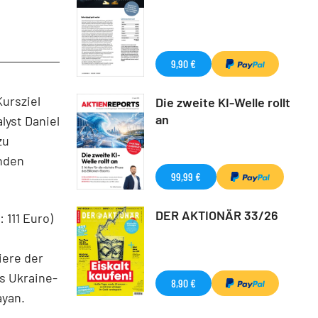
9,90 €
Kursziel
Die zweite KI-Welle rollt
an
lyst Daniel
zu
nden
99,99 €
DER AKTIONÄR 33/26
 111 Euro)
iere der
s Ukraine-
8,90 €
ayan.