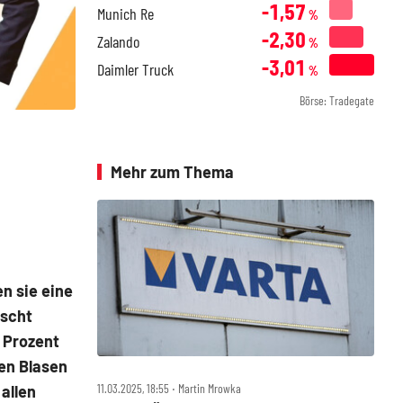
-1,57
Munich Re
%
-2,30
Zalando
%
-3,01
Daimler Truck
%
Börse: Tradegate
Mehr zum Thema
n sie eine
ascht
 Prozent
ten Blasen
11.03.2025, 18:55 ‧ Martin Mrowka
allen