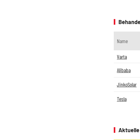
Behande
Name
Varta
Alibaba
JinkoSolar
Tesla
Aktuell