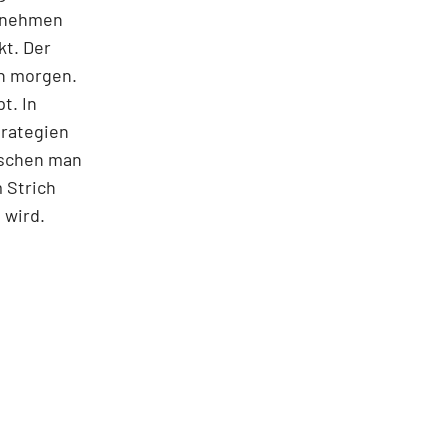
ernehmen
kt. Der
on morgen.
t. In
trategien
ischen man
 Strich
 wird.