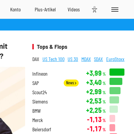
mit
Tops & Flops
n?
DAX
US Tech 100
US 30
MDAX
SDAX
EuroStoxx
+3,99
Infineon
%
+3,40
SAP
News
%
+2,99
Scout24
%
+2,53
Siemens
%
+2,25
BMW
%
-1,13
Merck
%
-1,17
Beiersdorf
%