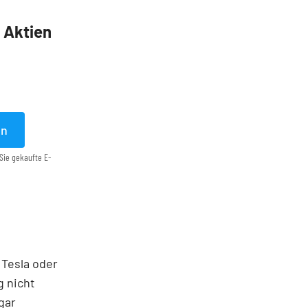
5 Aktien
en
Sie gekaufte E-
 Tesla oder
g nicht
gar