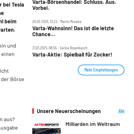
Varta‑Börsenhandel: Schluss. Aus.
r bei Tesla
Vorbei.
ne
hl beim
20.02.2025, 13:23 ‧ Martin Mrowka
Varta‑Wahnsinn! Das ist die letzte
warten.
Chance...
oin und
27.01.2025, 08:55 ‧ Sarina Rosenbusch
 einen
Varta‑Aktie: Spielball für Zocker!
s
Mehr Empfehlungen
icht
n der Börse
Unsere Neuerscheinungen
Alle
Neuerscheinungen
n aus?
Milliarden im Weltraum
-Ausgabe