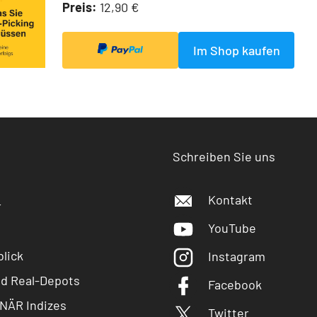
Preis:
12,90 €
Im Shop kaufen
Schreiben Sie uns
Kontakt
r
YouTube
lick
Instagram
nd Real-Depots
Facebook
NÄR Indizes
Twitter