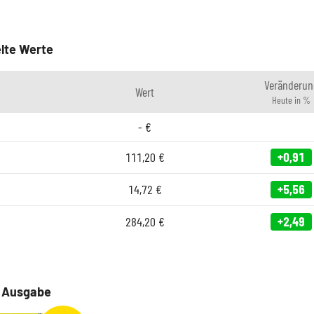
lte Werte
Veränderun
Wert
Heute in %
-
€
111,20
€
+0,91
14,72
€
+5,56
284,20
€
+2,49
e Ausgabe