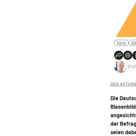
Varta
Al
21.0
DER AKTIONÄR
Die Deutsc
Blasenbil
angesicht
der Befrag
seien dabe