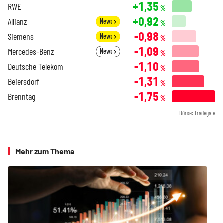
+1,35
RWE
%
+0,92
Allianz
News
%
-0,98
Siemens
News
%
-1,09
Mercedes-Benz
News
%
-1,10
Deutsche Telekom
%
-1,31
Beiersdorf
%
-1,75
Brenntag
%
Börse: Tradegate
Mehr zum Thema