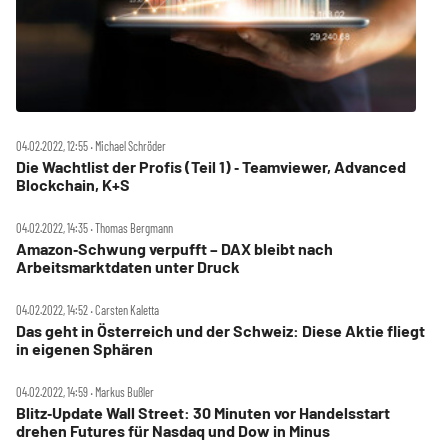
04.02.2022, 12:55 ‧ Michael Schröder
Die Wachtlist der Profis (Teil 1) ‑ Teamviewer, Advanced
Blockchain, K+S
04.02.2022, 14:35 ‧ Thomas Bergmann
Amazon‑Schwung verpufft – DAX bleibt nach
Arbeitsmarktdaten unter Druck
04.02.2022, 14:52 ‧ Carsten Kaletta
Das geht in Österreich und der Schweiz: Diese Aktie fliegt
in eigenen Sphären
04.02.2022, 14:59 ‧ Markus Bußler
Blitz‑Update Wall Street: 30 Minuten vor Handelsstart
drehen Futures für Nasdaq und Dow in Minus