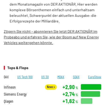
dem Monatsmagazin von DER AKTIONÄR. Hier werden
komplexe Börsenthemen einfach und unterhaltsam
beleuchtet. Schwerpunkt der aktuellen Ausgabe: die
Erfolgsrezepte der Milliardäre.
Zögern Sie nicht – abonnieren Sie jetzt DER AKTIONÄR im
Probeabo und erfahren Sie, wie der Boom auf New Energy
Vehicles weitergehen könnte.
Tops & Flops
DAX
US Tech 100
US 30
MDAX
SDAX
EuroStoxx
+2,90
Infineon
News
%
+2,74
Siemens Energy
%
+1,62
Qiagen
%