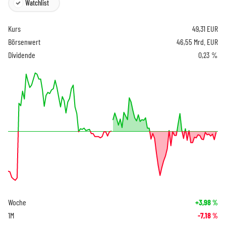
Watchlist
Kurs
49,31
EUR
Börsenwert
46,55 Mrd. EUR
Dividende
0,23 %
Woche
+3,98
%
1M
-7,18
%