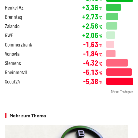
+3,36
Henkel Vz.
%
+2,73
Brenntag
%
+2,56
Zalando
%
+2,06
RWE
%
-1,63
Commerzbank
%
-1,84
Vonovia
%
-4,32
Siemens
%
-5,13
Rheinmetall
%
-5,38
Scout24
%
Börse: Tradegate
Mehr zum Thema