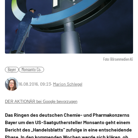
Foto: Börsenmedien AG
Bayer
Monsanto Co.
16.08.2016, 09:23
‧
Marion Schlegel
DER AKTIONÄR bei Google bevorzugen
Das Ringen des deutschen Chemie- und Pharmakonzerns
Bayer um den US-Saatguthersteller Monsanto geht einem
Bericht des „Handelsblatts“ zufolge in eine entscheidende
Phase. In den kommenden Wochen werde sich klären, ob