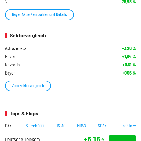
1J
+78,98
%
Bayer Aktie Kennzahlen und Details
Sektorvergleich
Astrazeneca
+3,26
%
Pfizer
+1,84
%
Novartis
+0,51
%
Bayer
+0,06
%
Zum Sektorvergleich
Tops & Flops
DAX
US Tech 100
US 30
MDAX
SDAX
EuroStoxx
+6,15
Deutsche Telekom
%