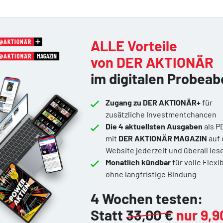
ALLE Vorteile
von DER AKTIONÄR
im digitalen Probeab
Zugang zu DER AKTIONÄR+
für
zusätzliche Investmentchancen
Die 4 aktuellsten Ausgaben
als P
mit
DER AKTIONÄR MAGAZIN
auf 
Website jederzeit und überall les
Monatlich kündbar
für volle Flexib
ohne langfristige Bindung
4 Wochen testen:
Statt
33,00 €
nur 9,9