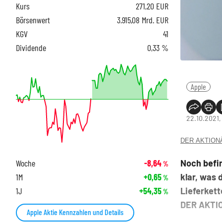
Kurs
271,20
EUR
Börsenwert
3.915,08 Mrd. EUR
KGV
41
Dividende
0,33 %
Apple
22.10.2021,
DER AKTIONÄR
Noch befin
Woche
-8,64
%
klar, was 
1M
+0,65
%
Lieferket
1J
+54,35
%
DER AKTIO
Apple Aktie Kennzahlen und Details