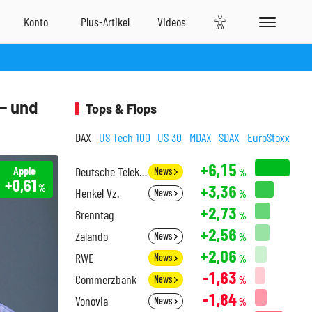
 – und
Tops & Flops
DAX
US Tech 100
US 30
MDAX
SDAX
EuroStoxx
+6,15
Apple
Deutsche Telekom
News
%
+0,61
+3,36
%
Henkel Vz.
News
%
+2,73
Brenntag
%
+2,56
Zalando
News
%
+2,06
RWE
News
%
-1,63
Commerzbank
News
%
-1,84
Vonovia
News
%