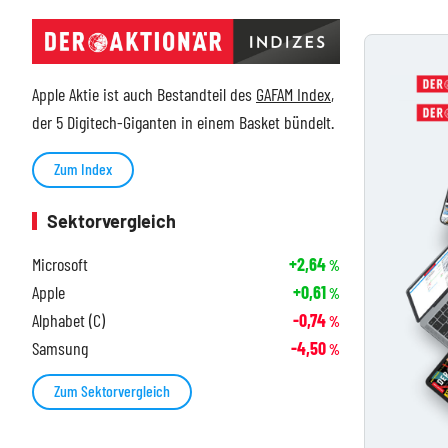
Apple Aktie ist auch Bestandteil des
GAFAM Index
,
der 5 Digitech-Giganten in einem Basket bündelt.
Zum Index
Sektorvergleich
Microsoft
+2,64
%
Apple
+0,61
%
Alphabet (C)
-0,74
%
Samsung
-4,50
%
Zum Sektorvergleich