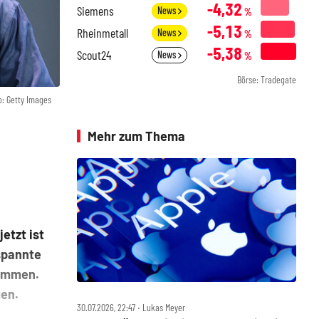
-4,32
Siemens
News
%
-5,13
Rheinmetall
News
%
-5,38
Scout24
News
%
Börse: Tradegate
o: Getty Images
Mehr zum Thema
etzt ist
espannte
kommen.
gen.
30.07.2026, 22:47 ‧ Lukas Meyer