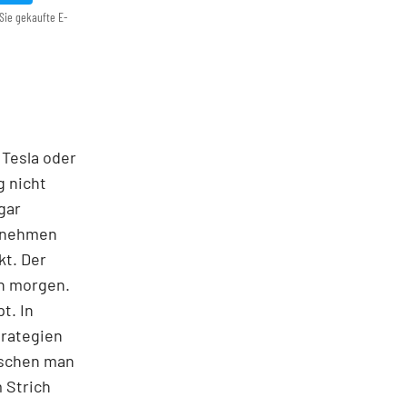
Sie gekaufte E-
 Tesla oder
g nicht
gar
ernehmen
kt. Der
on morgen.
t. In
trategien
ischen man
 Strich