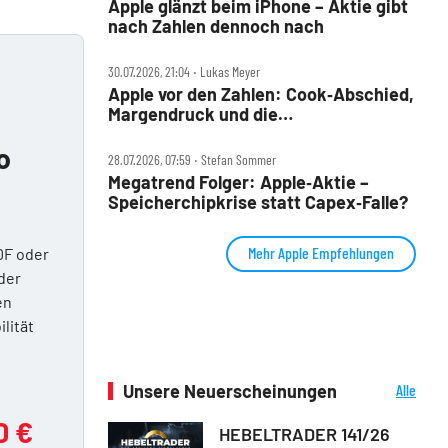
Apple glänzt beim iPhone – Aktie gibt
nach Zahlen dennoch nach
30.07.2026, 21:04 ‧ Lukas Meyer
Apple vor den Zahlen: Cook‑Abschied,
Margendruck und die
5‑Billionen‑Frage
o
28.07.2026, 07:59 ‧ Stefan Sommer
Megatrend Folger: Apple‑Aktie –
Speicherchipkrise statt Capex‑Falle?
Mehr Apple Empfehlungen
DF oder
der
en
ilität
Unsere Neuerscheinungen
Alle
Neuerscheinungen
0 €
HEBELTRADER 141/26