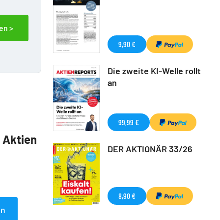
en >
9,90 €
Die zweite KI-Welle rollt
an
99,99 €
5 Aktien
DER AKTIONÄR 33/26
8,90 €
en